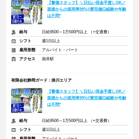
【警備スタッフ】＼日払い現金手渡しOK／
面接からの採用率99%!!寮完備◎経験や年齢
は不問*
給与
日給9500～1万500円以上 （+交通費）
シフト
週1日以上
雇用形態
アルバイト・パート
アクセス
袋井駅
有限会社静岡ガード：掛川エリア
【警備スタッフ】＼日払い現金手渡しOK／
面接からの採用率99%!!寮完備◎経験や年齢
は不問*
給与
日給9500～1万500円以上 （+交通費）
シフト
週1日以上
雇用形態
アルバイト・パート