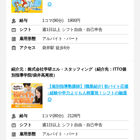
◎
給与
1コマ(90分) 1900円
シフト
週1日以上 シフト自由・自己申告
雇用形態
アルバイト・パート
アクセス
袋井駅 徒歩6分
紹介元：株式会社学研エル・スタッフィング（紹介先：ITTO個
別指導学院/袋井高尾校）
【個別指導塾講師】[職業紹介] 初バイト応援
♪経験や学力よりも人柄重視！シフトの融通
◎
給与
1コマ(80分) 2128円
シフト
週1日以上 シフト自由・自己申告
雇用形態
アルバイト・パート