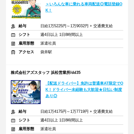
＞いろんな車に乗れる車両配送◎電話登録O
K！
給与
日給1万5225円～1万9032円 + 交通費支給
シフト
週4日以上 1日8時間以上
雇用形態
派遣社員
アクセス
袋井駅
株式会社アズスタッフ 浜松営業所/dd35
【配送ドライバー】免許は普通車AT限定でO
K！ドライバー未経験も大歓迎★日払い制度
あり◎
給与
日給1万4175円～1万7719円 + 交通費支給
シフト
週4日以上 1日8時間以上
雇用形態
派遣社員