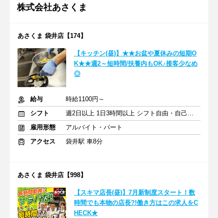
株式会社あさくま
あさくま 袋井店【174】
【キッチン(昼)】★★お盆や夏休みの短期O
K★★週2～短時間/扶養内もOK♪接客少なめ
◎
給与
時給1100円～
シフト
週2日以上 1日3時間以上 シフト自由・自己申告
雇用形態
アルバイト・パート
アクセス
袋井駅 車8分
あさくま 袋井店【998】
【スキマ店長(昼)】7月新制度スタート！数
時間でも本物の店長?!働き方はこの求人をC
HECK★