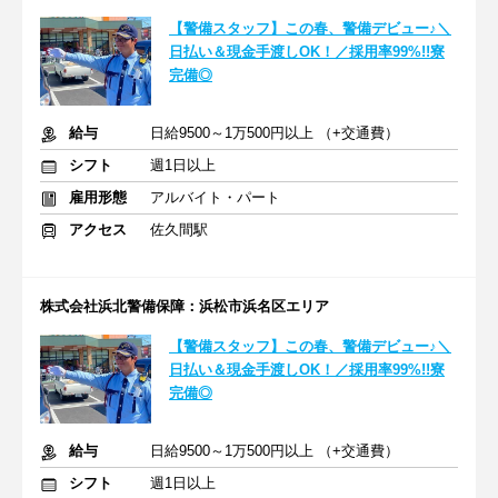
【警備スタッフ】この春、警備デビュー♪＼
日払い＆現金手渡しOK！／採用率99%!!寮
完備◎
給与
日給9500～1万500円以上 （+交通費）
シフト
週1日以上
雇用形態
アルバイト・パート
アクセス
佐久間駅
株式会社浜北警備保障：浜松市浜名区エリア
【警備スタッフ】この春、警備デビュー♪＼
日払い＆現金手渡しOK！／採用率99%!!寮
完備◎
給与
日給9500～1万500円以上 （+交通費）
シフト
週1日以上