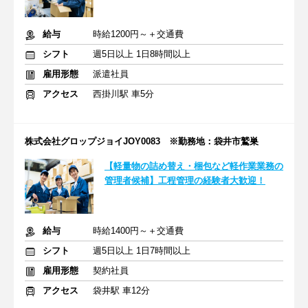
給与
時給1200円～＋交通費
シフト
週5日以上 1日8時間以上
雇用形態
派遣社員
アクセス
西掛川駅 車5分
株式会社グロップジョイJOY0083 ※勤務地：袋井市鷲巣
【軽量物の詰め替え・梱包など軽作業業務の
管理者候補】工程管理の経験者大歓迎！
給与
時給1400円～＋交通費
シフト
週5日以上 1日7時間以上
雇用形態
契約社員
アクセス
袋井駅 車12分