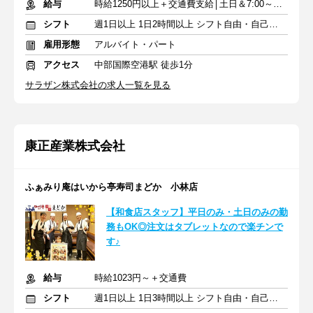
給与
時給1250円以上＋交通費支給│土日＆7:00～9:00は時給100円UP
シフト
週1日以上 1日2時間以上 シフト自由・自己申告
雇用形態
アルバイト・パート
アクセス
中部国際空港駅 徒歩1分
サラザン株式会社の求人一覧を見る
康正産業株式会社
ふぁみり庵はいから亭寿司まどか 小林店
【和食店スタッフ】平日のみ・土日のみの勤
務もOK◎注文はタブレットなので楽チンで
す♪
給与
時給1023円～＋交通費
シフト
週1日以上 1日3時間以上 シフト自由・自己申告