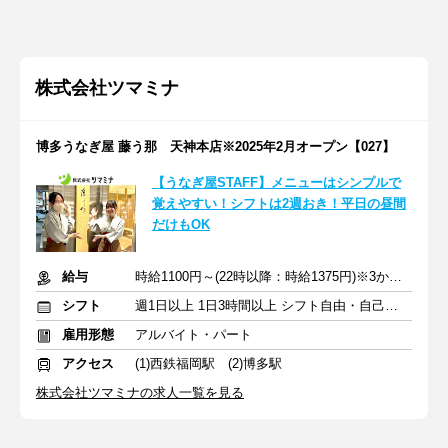
株式会社ツマミナ
博多うなぎ屋 藤う那 天神本店※2025年2月オープン【027】
【うなぎ屋STAFF】メニューはシンプルで
覚えやすい！シフトは2週おき！平日の昼間
だけもOK
給与
時給1100円～(22時以降：時給1375円)※3か月おきに昇給チャンス
シフト
週1日以上 1日3時間以上 シフト自由・自己申告
雇用形態
アルバイト・パート
アクセス
(1)西鉄福岡駅 (2)博多駅
株式会社ツマミナの求人一覧を見る