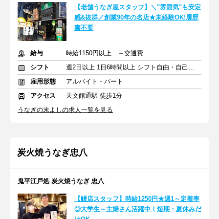
【老舗うなぎ屋スタッフ】＼"雰囲気"も安定
感&抜群／創業90年の名店★未経験OK!履歴
書不要
給与
時給1150円以上 ＋交通費
シフト
週2日以上 1日6時間以上 シフト自由・自己申告
雇用形態
アルバイト・パート
アクセス
天文館通駅 徒歩1分
うなぎの末よしの求人一覧を見る
炭火焼うなぎ忠八
鬼平江戸処 炭火焼うなぎ 忠八
【鰻店スタッフ】時給1250円★週1～定着率
◎大学生～主婦さん活躍中！短期・夏休みだ