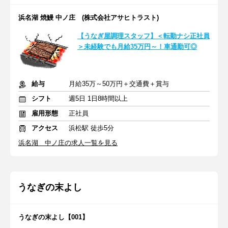
浜名湖 焼鰻 中ノ庄 (株式会社アサヒトラスト)
【うなぎ屋調理スタッフ】＜転勤ナシ正社員
＞未経験でも月給35万円～！車通勤可◎
給与
月給35万～50万円＋交通費＋賞与
シフト
週5日 1日8時間以上
雇用形態
正社員
アクセス
浜松駅 徒歩5分
浜名湖 中ノ庄の求人一覧を見る
うなぎの末よし
うなぎの末よし【001】