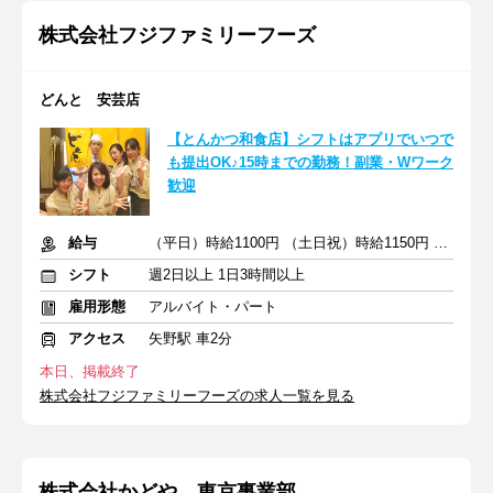
株式会社フジファミリーフーズ
どんと 安芸店
【とんかつ和食店】シフトはアプリでいつで
も提出OK♪15時までの勤務！副業・Wワーク
歓迎
給与
（平日）時給1100円 （土日祝）時給1150円 ※交通費支給
シフト
週2日以上 1日3時間以上
雇用形態
アルバイト・パート
アクセス
矢野駅 車2分
本日、掲載終了
株式会社フジファミリーフーズの求人一覧を見る
株式会社かどや 東京事業部