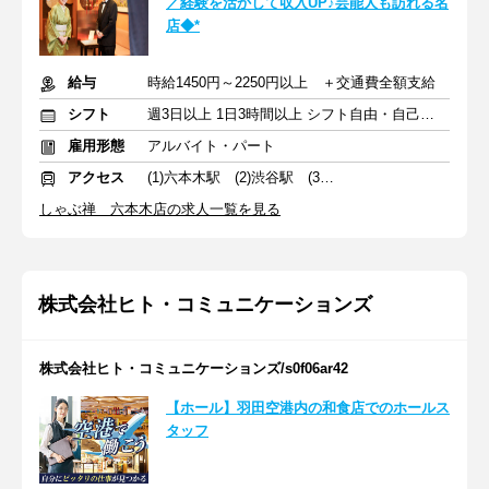
／経験を活かして収入UP♪芸能人も訪れる名
店◆*
給与
時給1450円～2250円以上 ＋交通費全額支給
シフト
週3日以上 1日3時間以上 シフト自由・自己申告
雇用形態
アルバイト・パート
アクセス
(1)六本木駅 (2)渋谷駅 (3)川崎駅
しゃぶ禅 六本木店の求人一覧を見る
株式会社ヒト・コミュニケーションズ
株式会社ヒト・コミュニケーションズ/s0f06ar42
【ホール】羽田空港内の和食店でのホールス
タッフ