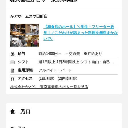
かどや ムスブ田町店
【和食店のホール】＼学生・フリーター必
見！／こだわりが詰まった料理を無料まかな
いで♪
給与
時給1400円～ ＋交通費 ※昇給あり
シフト
週1日以上 1日3時間以上 シフト自由・自己申告
雇用形態
アルバイト・パート
アクセス
(1)田町駅 (2)内幸町駅
株式会社かどや 東京事業部の求人一覧を見る
食 乃口