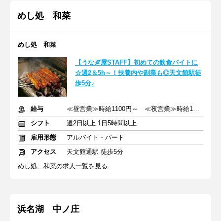
めし処 和菜
めし処 和菜
【うなぎ屋STAFF】初めての飲食バイトに
☆週2＆5h～！扶養内や副業も◎天文館駅徒
歩5分♪
給与
≪昼営業≫時給1100円～ ≪夜営業≫時給1200円～
シフト
週2日以上 1日5時間以上
雇用形態
アルバイト・パート
アクセス
天文館通駅 徒歩5分
めし処 和菜の求人一覧を見る
浜名湖 中ノ庄