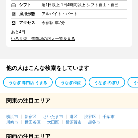
シフト
週1日以上 1日4時間以上 シフト自由・自己申告
雇用形態
アルバイト・パート
アクセス
今宿駅 車7分
あと4日
いろり焼 筑前堀の求人一覧を見る
他の人はこんな検索をしています
うなぎ 専門店 うまる
うなぎ和佐
うなぎ のぼり
う
関東の注目エリア
横浜市
新宿区
さいたま市
港区
渋谷区
千葉市
川崎市
世田谷区
大田区
横須賀市
越谷市
関西の注目エリア