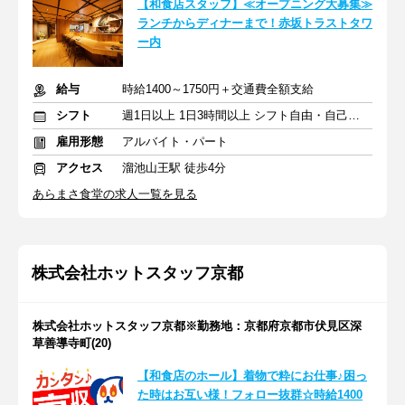
【和食店スタッフ】≪オープニング大募集≫
ランチからディナーまで！赤坂トラストタワ
ー内
給与
時給1400～1750円＋交通費全額支給
シフト
週1日以上 1日3時間以上 シフト自由・自己申告
雇用形態
アルバイト・パート
アクセス
溜池山王駅 徒歩4分
あらまさ食堂の求人一覧を見る
株式会社ホットスタッフ京都
株式会社ホットスタッフ京都※勤務地：京都府京都市伏見区深
草善導寺町(20)
【和食店のホール】着物で粋にお仕事♪困っ
た時はお互い様！フォロー抜群☆時給1400