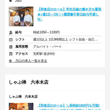
食 乃口
【和食店のホール】学生目線の働き方を重視
★<週1日～OK！>履歴書不要◎給与手渡し
可♪
給与
時給1050～1100円
シフト
週1日以上 1日3時間以上 シフト自由・自己申告
雇用形態
アルバイト・パート
アクセス
瓦町駅 徒歩6分
食 乃口の求人一覧を見る
しゃぶ禅 六本木店
しゃぶ禅 六本木店
【和食店のホール】＼高時給1800円も可能!