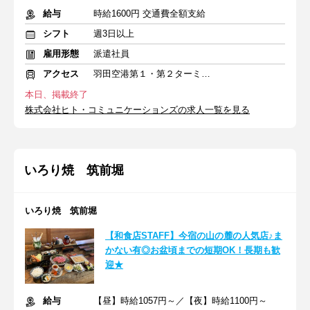
給与
時給1600円 交通費全額支給
シフト
週3日以上
雇用形態
派遣社員
アクセス
羽田空港第１・第２ターミナル(京急)駅
本日、掲載終了
株式会社ヒト・コミュニケーションズの求人一覧を見る
いろり焼 筑前堀
いろり焼 筑前堀
【和食店STAFF】今宿の山の麓の人気店♪ま
かない有◎お盆頃までの短期OK！長期も歓
迎★
給与
【昼】時給1057円～／【夜】時給1100円～