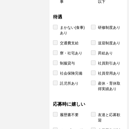
事
以下
待遇
まかない(食事)
研修制度あり
あり
交通費支給
送迎制度あり
寮・社宅あり
昇給あり
制服貸与
社員割引あり
社会保険完備
社員登用あり
託児所あり
産休・育休取
得実績あり
応募時に嬉しい
履歴書不要
友達と応募歓
迎