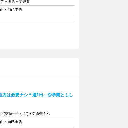
ティブ＋歩合＋交通費
自由・自己申告
語力は必要ナシ＊週1日～◎学業ともし
ィブ(英語手当など) +交通費全額
自由・自己申告