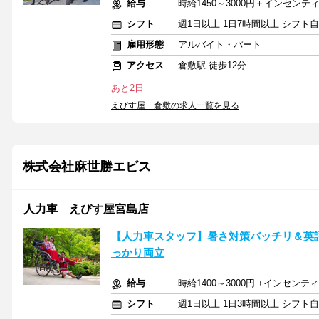
給与
時給1450～3000円＋インセン
シフト
週1日以上 1日7時間以上 シフト
雇用形態
アルバイト・パート
アクセス
倉敷駅 徒歩12分
あと2日
えびす屋 倉敷の求人一覧を見る
株式会社麻世勝エビス
人力車 えびす屋宮島店
【人力車スタッフ】暑さ対策バッチリ＆英
っかり両立
給与
時給1400～3000円 +インセンテ
シフト
週1日以上 1日3時間以上 シフト