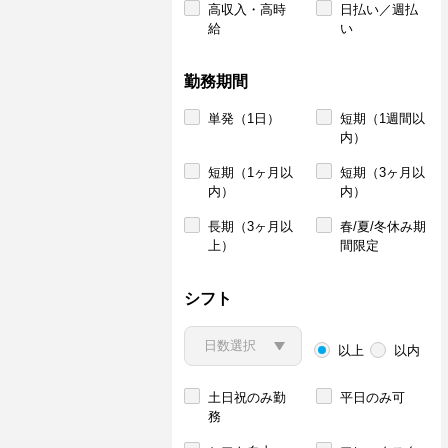
高収入・高時
日払い／週払
給
い
勤務期間
単発（1日）
短期（1週間以
内）
短期（1ヶ月以
短期（3ヶ月以
内）
内）
長期（3ヶ月以
春/夏/冬休み期
上）
間限定
シフト
以上
以内
土日祝のみ勤
平日のみ可
務