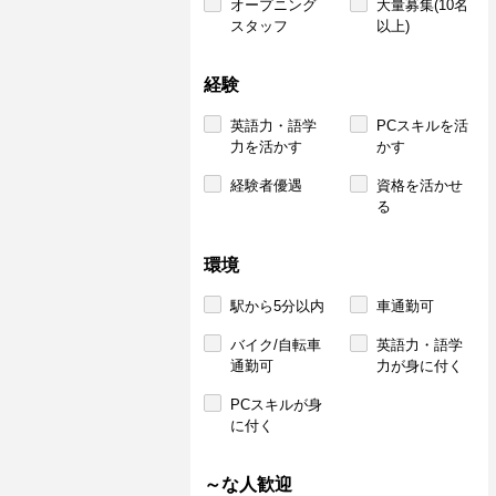
オープニング
大量募集(10名
スタッフ
以上)
経験
英語力・語学
PCスキルを活
力を活かす
かす
経験者優遇
資格を活かせ
る
環境
駅から5分以内
車通勤可
バイク/自転車
英語力・語学
通勤可
力が身に付く
PCスキルが身
に付く
～な人歓迎