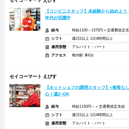
セイコーマート えびす
【コンビニスタッフ】未経験から始めよう
年代が活躍中
給与
時給1100～1375円＋交通費規定
シフト
週2日以上 1日4時間以上
雇用形態
アルバイト・パート
アクセス
稚内駅 車6分
セイコーマート えびす
【ホットシェフの調理スタッフ】<接客なし
心！週2~OK
給与
時給1150円～＋交通費規定支給
シフト
週2日以上 1日4時間以上
雇用形態
アルバイト・パート