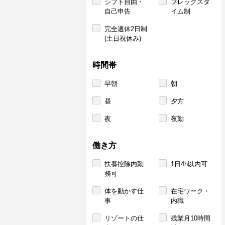
シフト自由・
フレックスタ
自己申告
イム制
完全週休2日制
(土日祝休み)
時間帯
早朝
朝
昼
夕方
夜
夜勤
働き方
扶養控除内勤
1日4h以内可
務可
体を動かす仕
在宅ワーク・
事
内職
リゾートの仕
残業月10時間