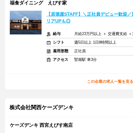
福食ダイニング えびす家
【居酒屋STAFF】＼正社員デビュー歓迎
リアUPも◎
給与
月給23万円以上 ＋ 交通費支給 ＋
シフト
週5日以上 1日8時間以上
雇用形態
正社員
アクセス
竪堀駅 車3分
この企業の求人一覧を見
株式会社関西ケーズデンキ
ケーズデンキ 西宮えびす南店