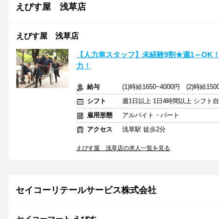
えびす屋 浅草店
えびす屋 浅草店
【人力車スタッフ】未経験9割★週1～OK！
力！
給与
(1)時給1650~4000円 (2)時給150
シフト
週1日以上 1日4時間以上 シフト
雇用形態
アルバイト・パート
アクセス
浅草駅 徒歩2分
えびす屋 浅草店の求人一覧を見る
セイコーリテールサービス株式会社