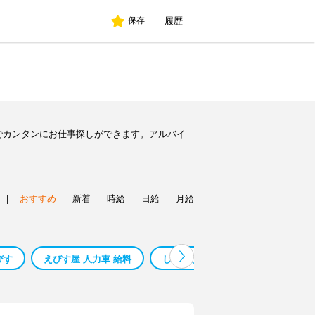
履歴
保存
でカンタンにお仕事探しができます。アルバイ
|
おすすめ
新着
時給
日給
月給
びす
えびす屋 人力車 給料
しゃぶしゃぶえびす 柳津
お気