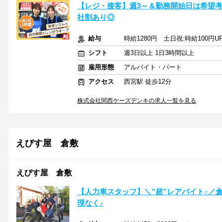
【レジ・接客】週3～＆勤務開始日は希望
社割あり◎
給与
時給1280円 土日祝:時給100円
シフト
週3日以上 1日3時間以上
雇用形態
アルバイト・パート
アクセス
西宮駅 徒歩12分
株式会社関西ケーズデンキの求人一覧を見る
えびす屋 倉敷
えびす屋 倉敷
【人力車スタッフ】＼”超”レアバイト♪／
理なく♪