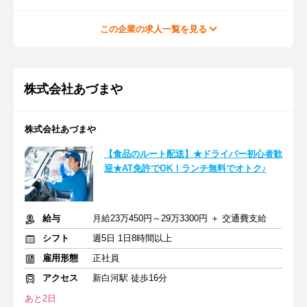
この企業の求人一覧を見る
株式会社あづまや
株式会社あづまや
【食品のルート配送】★ドライバー初心者歓
迎★AT免許でOK！ランチ無料でオトク♪
給与
月給23万450円～29万3300円 ＋ 交通費支給
シフト
週5日 1日8時間以上
雇用形態
正社員
アクセス
新白河駅 徒歩16分
あと2日