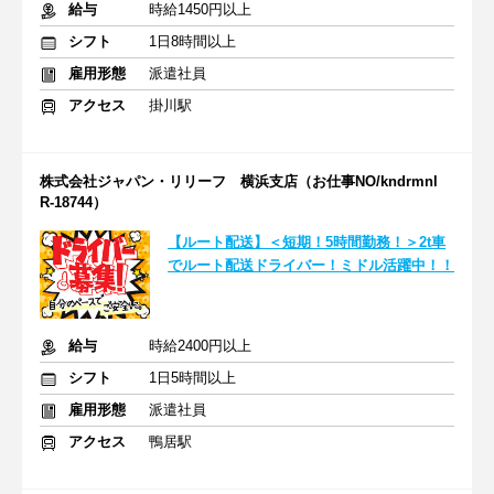
給与
時給1450円以上
シフト
1日8時間以上
雇用形態
派遣社員
アクセス
掛川駅
株式会社ジャパン・リリーフ 横浜支店（お仕事NO/kndrmnl
R-18744）
【ルート配送】＜短期！5時間勤務！＞2t車
でルート配送ドライバー！ミドル活躍中！！
給与
時給2400円以上
シフト
1日5時間以上
雇用形態
派遣社員
アクセス
鴨居駅