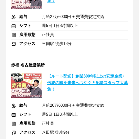
集！
給与
月給27万6000円 + 交通費規定支給
シフト
週5日 1日8時間以上
雇用形態
正社員
アクセス
三国駅 徒歩18分
赤福 名古屋営業所
【ルート配送】創業300年以上の安定企業♪
伝統の味を未来へつなぐ＊配送スタッフ大募
集！
給与
月給26万6000円 + 交通費規定支給
シフト
週5日 1日8時間以上
雇用形態
正社員
アクセス
八田駅 徒歩9分