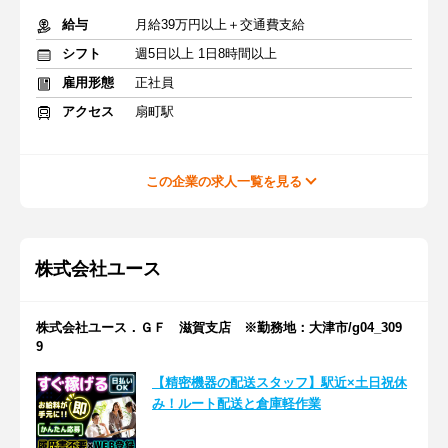
給与
月給39万円以上＋交通費支給
シフト
週5日以上 1日8時間以上
雇用形態
正社員
アクセス
扇町駅
この企業の求人一覧を見る
株式会社ユース
株式会社ユース．ＧＦ 滋賀支店 ※勤務地：大津市/g04_309
9
【精密機器の配送スタッフ】駅近×土日祝休
み！ルート配送と倉庫軽作業