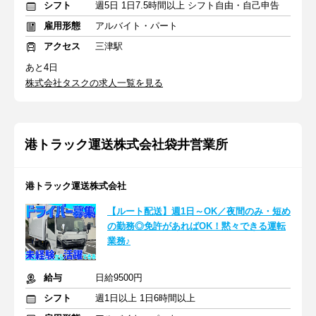
シフト
週5日 1日7.5時間以上 シフト自由・自己申告
雇用形態
アルバイト・パート
アクセス
三津駅
あと4日
株式会社タスクの求人一覧を見る
港トラック運送株式会社袋井営業所
港トラック運送株式会社
【ルート配送】週1日～OK／夜間のみ・短め
の勤務◎免許があればOK！黙々できる運転
業務♪
給与
日給9500円
シフト
週1日以上 1日6時間以上