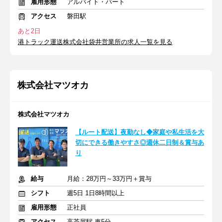
雇用形態
アルバイト・パート
アクセス
磐田駅
あと2日
港トラック運送株式会社袋井営業所の求人一覧を見る
株式会社マツオカ
株式会社マツオカ
【ルート配送】夜勤なし◆家庭や私生活を大
切にできる働きやすさ◎週休二日制＆賞与あ
り
給与
月給：28万円～33万円＋賞与
シフト
週5日 1日8時間以上
雇用形態
正社員
アクセス
高茶屋駅 車5分