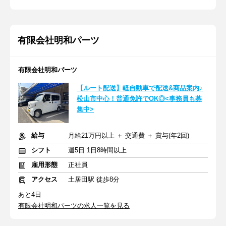
有限会社明和パーツ
有限会社明和パーツ
【ルート配送】軽自動車で配送&商品案内♪
松山市中心！普通免許でOK◎<事務員も募
集中>
給与
月給21万円以上 ＋ 交通費 ＋ 賞与(年2回)
シフト
週5日 1日8時間以上
雇用形態
正社員
アクセス
土居田駅 徒歩8分
あと4日
有限会社明和パーツの求人一覧を見る