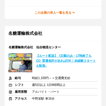
この企業の求人一覧を見る
名糖運輸株式会社
名糖運輸株式会社 仙台物流センター
【ルート配送】《日勤のみ・17時終了も
◎》普通免許があればOK！未経験スタート
も歓迎♪
給与
時給1,100円～＋交通費支給
シフト
週5日以上 1日6時間以上
雇用形態
アルバイト・パート
アクセス
中野栄駅 車16分