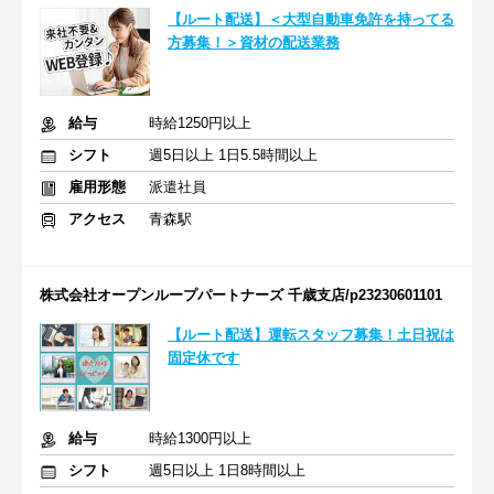
【ルート配送】＜大型自動車免許を持ってる
方募集！＞資材の配送業務
給与
時給1250円以上
シフト
週5日以上 1日5.5時間以上
雇用形態
派遣社員
アクセス
青森駅
株式会社オープンループパートナーズ 千歳支店/p23230601101
【ルート配送】運転スタッフ募集！土日祝は
固定休です
給与
時給1300円以上
シフト
週5日以上 1日8時間以上