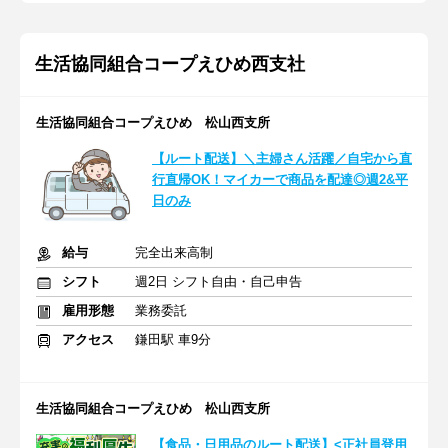
生活協同組合コープえひめ西支社
生活協同組合コープえひめ 松山西支所
【ルート配送】＼主婦さん活躍／自宅から直
行直帰OK！マイカーで商品を配達◎週2&平
日のみ
給与
完全出来高制
シフト
週2日 シフト自由・自己申告
雇用形態
業務委託
アクセス
鎌田駅 車9分
生活協同組合コープえひめ 松山西支所
【食品・日用品のルート配送】<正社員登用