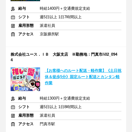
給与
時給1400円＋交通費規定支給
シフト
週5日以上 1日7時間以上
雇用形態
派遣社員
アクセス
京阪膳所駅
株式会社ユース．ＩＢ 大阪支店 ※勤務地：門真市/i02_094
4
【お客様へのルート配送・軽作業】《土日祝
休＆徒歩5分》固定ルート配送とカンタン軽
作業
給与
時給1300円＋交通費規定支給
シフト
週5日以上 1日8時間以上
雇用形態
派遣社員
アクセス
門真市駅