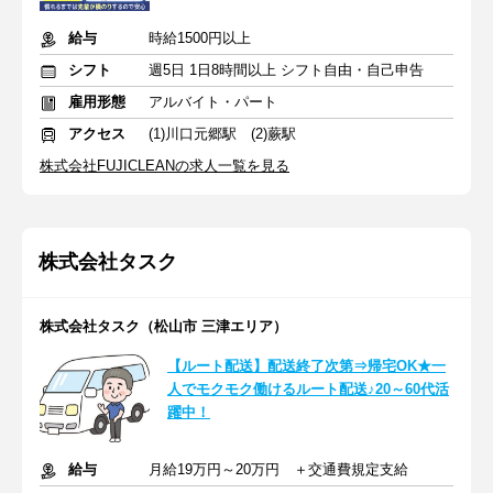
給与
時給1500円以上
シフト
週5日 1日8時間以上 シフト自由・自己申告
雇用形態
アルバイト・パート
アクセス
(1)川口元郷駅 (2)蕨駅
株式会社FUJICLEANの求人一覧を見る
株式会社タスク
株式会社タスク（松山市 三津エリア）
【ルート配送】配送終了次第⇒帰宅OK★一
人でモクモク働けるルート配送♪20～60代活
躍中！
給与
月給19万円～20万円 ＋交通費規定支給