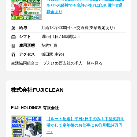
あり>未経験でも免許があればOK!賞与&退
職金あり
給与
月給18万3000円～+交通費(支給規定あり)
シフト
週5日 1日7.5時間以上
雇用形態
契約社員
アクセス
鎌田駅 車9分
生活協同組合コープえひめ西支社の求人一覧を見る
株式会社FUJICLEAN
FUJI HOLDINGS 有限会社
【ルート配送】平日×日中のみ！中型免許を
活かして定年後のお仕事にも◎月収24万円
～♪