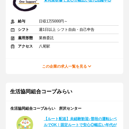
★同乗研修で安心☆幅広い世代活躍中◎
給与
日収1万5000円～
シフト
週1日以上 シフト自由・自己申告
雇用形態
業務委託
アクセス
八尾駅
この企業の求人一覧を見る
生活協同組合コープみらい
生活協同組合コープみらい 所沢センター
【ルート配送】未経験歓迎♪普段の運転レベ
ルでOK！固定ルートで安心◎幅広い年代が