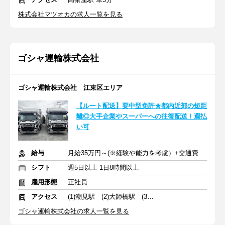
株式会社マツオカの求人一覧を見る
ゴシャ運輸株式会社
ゴシャ運輸株式会社 江東区エリア
【ルート配送】要中型免許★都内近郊の短距
離◎大手企業やスーパーへの往復配送！週払
い可
給与
月給35万円～(※経験や能力を考慮）+交通費
シフト
週5日以上 1日8時間以上
雇用形態
正社員
アクセス
(1)潮見駅 (2)大師橋駅 (3)三郷中央駅
ゴシャ運輸株式会社の求人一覧を見る