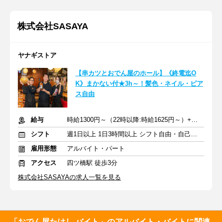
株式会社SASAYA
ヤナギストア
【串カツとおでん屋のホール】《終電迄O
K》まかない付★3h～！髪色・ネイル・ピア
ス自由
給与
時給1300円～（22時以降:時給1625円～）+交通費
シフト
週1日以上 1日3時間以上 シフト自由・自己申告
雇用形態
アルバイト・パート
アクセス
四ツ橋駅 徒歩3分
株式会社SASAYAの求人一覧を見る
「おでん屋たけし バイト」のアルバイト・バイトに関連