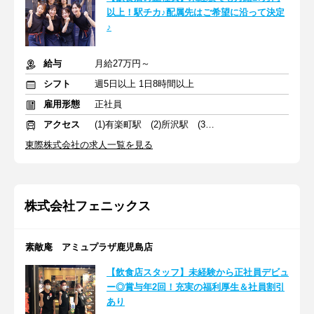
以上！駅チカ♪配属先はご希望に沿って決定
♪
給与
月給27万円～
シフト
週5日以上 1日8時間以上
雇用形態
正社員
アクセス
(1)有楽町駅 (2)所沢駅 (3)北浦和駅
東際株式会社の求人一覧を見る
株式会社フェニックス
素敵庵 アミュプラザ鹿児島店
【飲食店スタッフ】未経験から正社員デビュ
ー◎賞与年2回！充実の福利厚生＆社員割引
あり