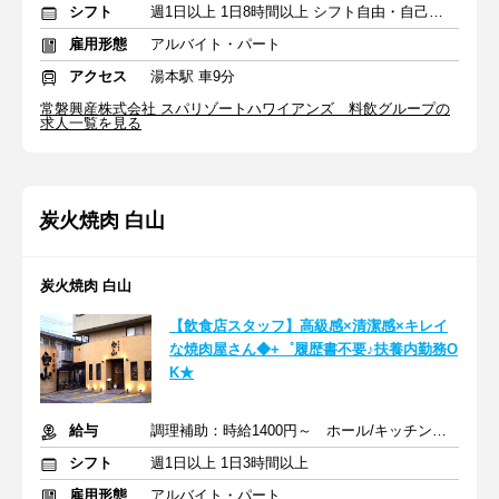
シフト
週1日以上 1日8時間以上 シフト自由・自己申告
雇用形態
アルバイト・パート
アクセス
湯本駅 車9分
常磐興産株式会社 スパリゾートハワイアンズ 料飲グループの
求人一覧を見る
炭火焼肉 白山
炭火焼肉 白山
【飲食店スタッフ】高級感×清潔感×キレイ
な焼肉屋さん◆+゜履歴書不要♪扶養内勤務O
K★
給与
調理補助：時給1400円～ ホール/キッチン：時給1150円～
シフト
週1日以上 1日3時間以上
雇用形態
アルバイト・パート