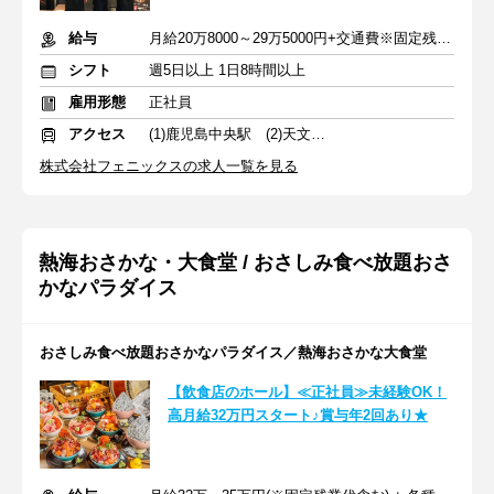
給与
月給20万8000～29万5000円+交通費※固定残業代を含む
シフト
週5日以上 1日8時間以上
雇用形態
正社員
アクセス
(1)鹿児島中央駅 (2)天文館通駅
株式会社フェニックスの求人一覧を見る
熱海おさかな・大食堂 / おさしみ食べ放題おさ
かなパラダイス
おさしみ食べ放題おさかなパラダイス／熱海おさかな大食堂
【飲食店のホール】≪正社員≫未経験OK！
高月給32万円スタート♪賞与年2回あり★