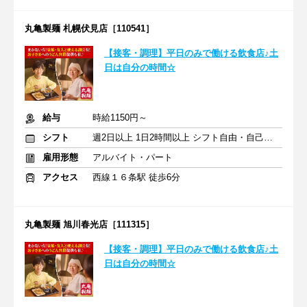
丸亀製麺 札幌伏見店［110541］
【接客・調理】平日のみで働ける飲食店♪土
日は自分の時間☆
給与
時給1150円～
シフト
週2日以上 1日2時間以上 シフト自由・自己申告
雇用形態
アルバイト・パート
アクセス
西線１６条駅 徒歩6分
丸亀製麺 旭川春光店［111315］
【接客・調理】平日のみで働ける飲食店♪土
日は自分の時間☆