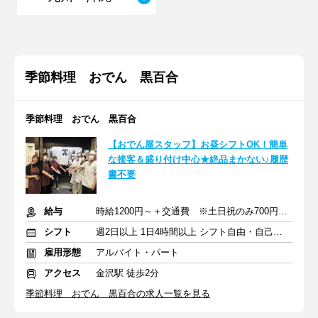
季節料理 おでん 黒百合
季節料理 おでん 黒百合
【おでん屋スタッフ】お昼シフトOK！簡単
な接客＆盛り付け中心★絶品まかない♪履歴
書不要
給与
時給1200円～＋交通費 ※土日祝のみ700円の特別手当あり
シフト
週2日以上 1日4時間以上 シフト自由・自己申告
雇用形態
アルバイト・パート
アクセス
金沢駅 徒歩2分
季節料理 おでん 黒百合の求人一覧を見る