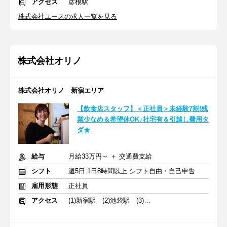
アクセス
彦根駅
株式会社ユースの求人一覧を見る
株式会社オリノ
株式会社オリノ 新宿エリア
【飲食店スタッフ】＜正社員＞未経験7割!残
業少なめ＆希望休OK♪社宅有＆引越し費用タ
ダ★
給与
月給33万円～ ＋ 交通費支給
シフト
週5日 1日8時間以上 シフト自由・自己申告
雇用形態
正社員
アクセス
(1)新宿駅 (2)池袋駅 (3)中野駅