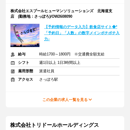
株式会社エスプールヒューマンソリューションズ 北海道支
店 (勤務地：さっぽろ)/OW2608090
【予約情報のデータ入力】飲食店サイト◆*
「予約日」「人数」の数字メインポチポチ入
力♪
給与
時給1700～1800円 ※交通費全額支給
シフト
週1日以上 1日3時間以上
雇用形態
派遣社員
アクセス
さっぽろ駅
この企業の求人一覧を見る
株式会社トリドールホールディングス