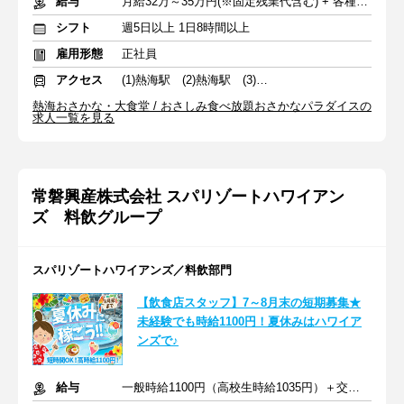
給与
月給32万～35万円(※固定残業代含む) + 各種手当
シフト
週5日以上 1日8時間以上
雇用形態
正社員
アクセス
(1)熱海駅 (2)熱海駅 (3)熱海駅
熱海おさかな・大食堂 / おさしみ食べ放題おさかなパラダイスの
求人一覧を見る
常磐興産株式会社 スパリゾートハワイアン
ズ 料飲グループ
スパリゾートハワイアンズ／料飲部門
【飲食店スタッフ】7～8月末の短期募集★
未経験でも時給1100円！夏休みはハワイア
ンズで♪
給与
一般時給1100円（高校生時給1035円）＋交通費支給