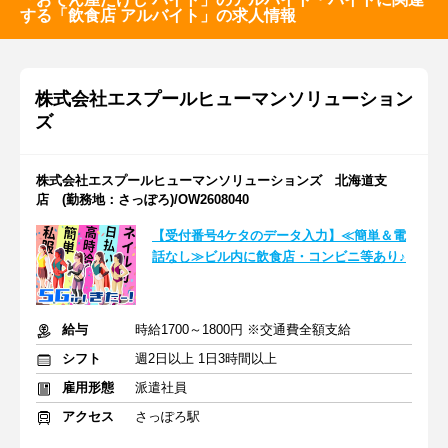
する「飲食店 アルバイト」の求人情報
株式会社エスプールヒューマンソリューション
ズ
株式会社エスプールヒューマンソリューションズ 北海道支
店 (勤務地：さっぽろ)/OW2608040
【受付番号4ケタのデータ入力】≪簡単＆電
話なし≫ビル内に飲食店・コンビニ等あり♪
給与
時給1700～1800円 ※交通費全額支給
シフト
週2日以上 1日3時間以上
雇用形態
派遣社員
アクセス
さっぽろ駅