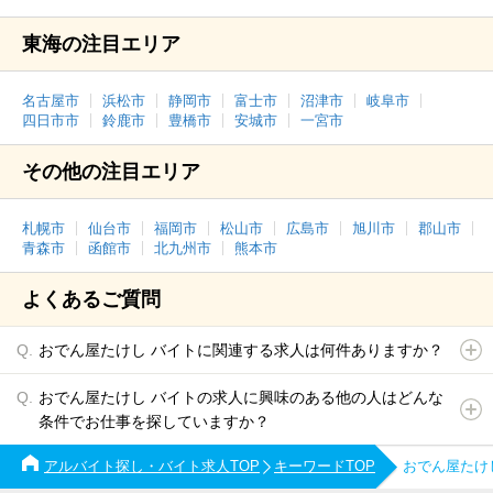
東海の注目エリア
名古屋市
浜松市
静岡市
富士市
沼津市
岐阜市
四日市市
鈴鹿市
豊橋市
安城市
一宮市
その他の注目エリア
札幌市
仙台市
福岡市
松山市
広島市
旭川市
郡山市
青森市
函館市
北九州市
熊本市
よくあるご質問
おでん屋たけし バイトに関連する求人は何件ありますか？
おでん屋たけし バイトの求人に興味のある他の人はどんな
条件でお仕事を探していますか？
アルバイト探し・バイト求人TOP
キーワードTOP
おでん屋たけ