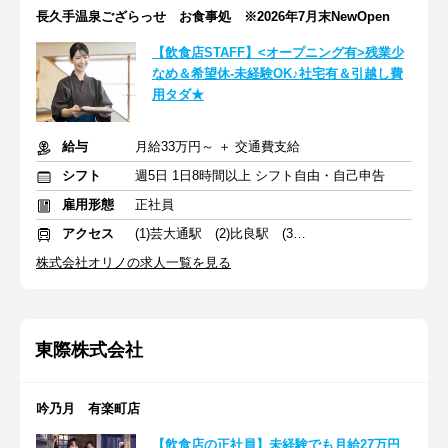
長久手温泉ござらっせ お食事処 ※2026年7月末NewOpen
【飲食店STAFF】<オープニング有>残業少
なめ＆希望休-未経験OK♪社宅有＆引越し費
用タダ★
給与
月給33万円～ ＋ 交通費支給
シフト
週5日 1日8時間以上 シフト自由・自己申告
雇用形態
正社員
アクセス
(1)芸大通駅 (2)比良駅 (3)岐南駅
株式会社オリノの求人一覧を見る
東際株式会社
吟乃月 有楽町店
【飲食店の正社員】未経験でも月給27万円