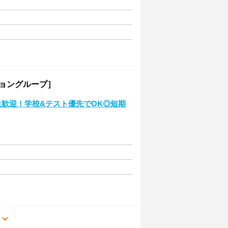
ショングループ］
生歓迎！学校&テスト優先でOK◎短期
る