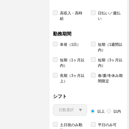
高収入・高時
日払い／週払
給
い
勤務期間
単発（1日）
短期（1週間以
内）
短期（1ヶ月以
短期（3ヶ月以
内）
内）
長期（3ヶ月以
春/夏/冬休み期
上）
間限定
シフト
以上
以内
土日祝のみ勤
平日のみ可