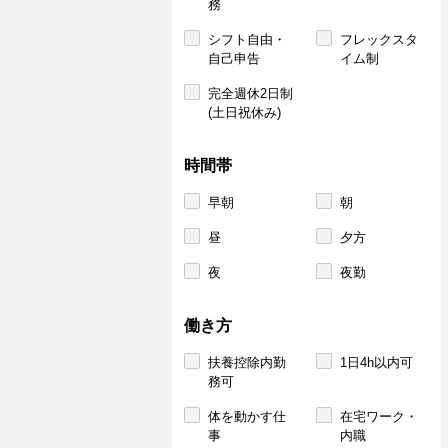
務
シフト自由・
フレックスタ
自己申告
イム制
完全週休2日制
(土日祝休み)
時間帯
早朝
朝
昼
夕方
夜
夜勤
働き方
扶養控除内勤
1日4h以内可
務可
体を動かす仕
在宅ワーク・
事
内職