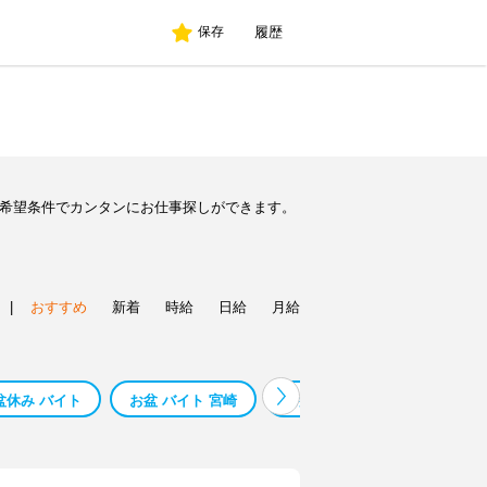
履歴
保存
ど希望条件でカンタンにお仕事探しができます。
|
おすすめ
新着
時給
日給
月給
盆休み バイト
お盆 バイト 宮崎
お盆 バイト 長崎
お盆 