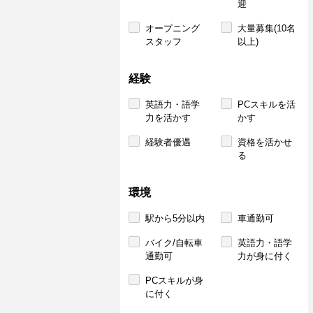
迎
オープニング
大量募集(10名
スタッフ
以上)
経験
英語力・語学
PCスキルを活
力を活かす
かす
経験者優遇
資格を活かせ
る
環境
駅から5分以内
車通勤可
バイク/自転車
英語力・語学
通勤可
力が身に付く
PCスキルが身
に付く