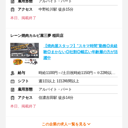
雇用形態
アルバイト・パート
アクセス
中野松川駅 徒歩15分
本日、掲載終了
レーン焼肉カルビ屋三夢 稲田店
【焼肉屋スタッフ】"スキマ時間"勤務◎未経
験◎まかない◎社割◎幅広い年齢層の方が活
躍中
給与
時給1100円～/土日祝時給1150円～※22時以降は25%UP
シフト
週1日以上 1日2時間以上
雇用形態
アルバイト・パート
アクセス
信濃吉田駅 徒歩14分
本日、掲載終了
この企業の求人一覧を見る