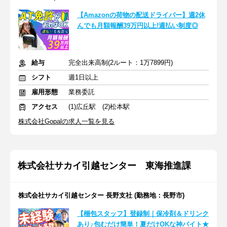
【Amazonの荷物の配送ドライバー】週2休
んでも月額報酬39万円以上!週払い制度◎
給与
完全出来高制(2ルート：1万7899円)
シフト
週1日以上
雇用形態
業務委託
アクセス
(1)広丘駅 (2)松本駅
株式会社Gopalの求人一覧を見る
株式会社サカイ引越センター 東海推進課
株式会社サカイ引越センター 長野支社 (勤務地：長野市)
【梱包スタッフ】登録制｜保冷剤＆ドリンク
あり♪包むだけ簡単！夏だけOKな神バイト★