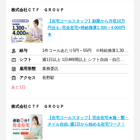
株式会社ＣＴＦ ＧＲＯＵＰ
【在宅コールスタッフ】副業から月収10万
円台も♪完全在宅×時給換算1,300～4,000円
★
給与
1件コールあたり5円～55円 ※時給換算1,300円～4,000円
シフト
週1日以上 1日4時間以上 シフト自由・自己申告
雇用形態
業務委託
アクセス
長野駅
あと1日
株式会社ＣＴＦ ＧＲＯＵＰ
【在宅コールスタッフ】完全在宅★服・髪・
ネイル自由♪週1日から始める在宅ワーク！