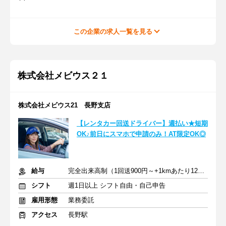
この企業の求人一覧を見る
株式会社メビウス２１
株式会社メビウス21 長野支店
【レンタカー回送ドライバー】週払い★短期
OK♪前日にスマホで申請のみ！AT限定OK◎
給与
完全出来高制（1回送900円～+1kmあたり12円～）＋交通費
シフト
週1日以上 シフト自由・自己申告
雇用形態
業務委託
アクセス
長野駅