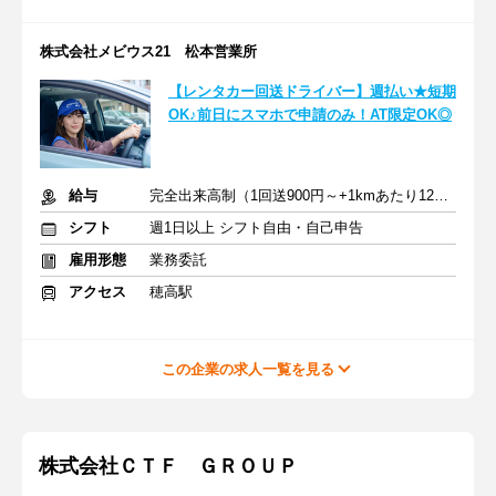
株式会社メビウス21 松本営業所
【レンタカー回送ドライバー】週払い★短期
OK♪前日にスマホで申請のみ！AT限定OK◎
給与
完全出来高制（1回送900円～+1kmあたり12円～）＋交通費
シフト
週1日以上 シフト自由・自己申告
雇用形態
業務委託
アクセス
穂高駅
この企業の求人一覧を見る
株式会社ＣＴＦ ＧＲＯＵＰ