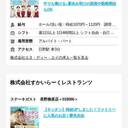
中でも働ける♪夏休み明けの面接や勤務開始
もOK
給与
ホール/洗い場：時給1070円～1120円 調理：時給1150円～
シフト
週1日以上 1日4時間以上 シフト自由・自己申告
雇用形態
アルバイト・パート
アクセス
日野駅 車3分
株式会社エヌ・ディー・エイの求人一覧を見る
株式会社すかいらーくレストランツ
ステーキガスト 長野柳原店＜018086＞
【キッチン】時給UPしました！ファミリー
に人気のお店！髪色自由