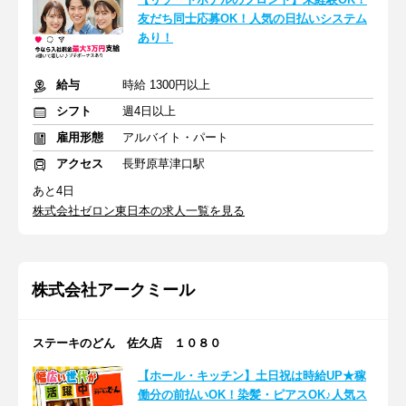
友だち同士応募OK！人気の日払いシステム
あり！
給与
時給 1300円以上
シフト
週4日以上
雇用形態
アルバイト・パート
アクセス
長野原草津口駅
あと4日
株式会社ゼロン東日本の求人一覧を見る
株式会社アークミール
ステーキのどん 佐久店 １０８０
【ホール・キッチン】土日祝は時給UP★稼
働分の前払いOK！染髪・ピアスOK♪人気ス