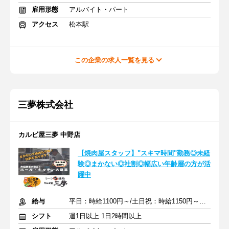
雇用形態
アルバイト・パート
アクセス
松本駅
この企業の求人一覧を見る
三夢株式会社
カルビ屋三夢 中野店
【焼肉屋スタッフ】"スキマ時間"勤務◎未経
験◎まかない◎社割◎幅広い年齢層の方が活
躍中
給与
平日：時給1100円～/土日祝：時給1150円～※22時以降は時給25%UP
シフト
週1日以上 1日2時間以上