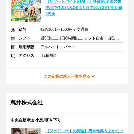
【リゾートバイトSTAFF】登録制/全国の観
光地で住み込みOK!2カ月で50万GET!生活費
0円★
給与
時給1061～1500円＋交通費
シフト
週5日以上 1日8時間以上 シフト自由・自己申告
雇用形態
アルバイト・パート
アクセス
上諏訪駅
この企業の求人一覧を見る
蔦井株式会社
中央自動車道 小黒川PA 下り
【フードコートの調理】簡単作業＆まかない