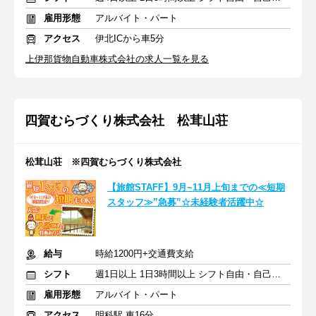
雇用形態
アルバイト・パート
アクセス
伊北ICから車5分
上伊那貨物自動車株式会社の求人一覧を見る
四賀むらづくり株式会社 松茸山荘
松茸山荘 ※四賀むらづくり株式会社
【旅館STAFF】9月~11月上旬までの≪短期
スタッフ≫”急募”☆未経験者活躍中☆
給与
時給1200円+交通費支給
シフト
週1日以上 1日3時間以上 シフト自由・自己申告
雇用形態
アルバイト・パート
アクセス
明科駅 車16分