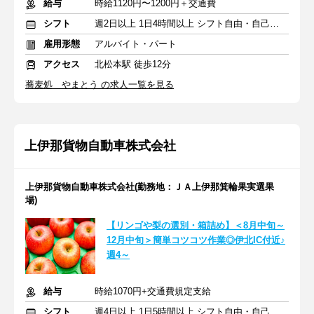
給与
時給1120円〜1200円＋交通費
シフト
週2日以上 1日4時間以上 シフト自由・自己申告
雇用形態
アルバイト・パート
アクセス
北松本駅 徒歩12分
蕎麦処 やまとう の求人一覧を見る
上伊那貨物自動車株式会社
上伊那貨物自動車株式会社(勤務地：ＪＡ上伊那箕輪果実選果
場)
【リンゴや梨の選別・箱詰め】＜8月中旬～
12月中旬＞簡単コツコツ作業◎伊北IC付近♪
週4～
給与
時給1070円+交通費規定支給
シフト
週4日以上 1日5時間以上 シフト自由・自己申告