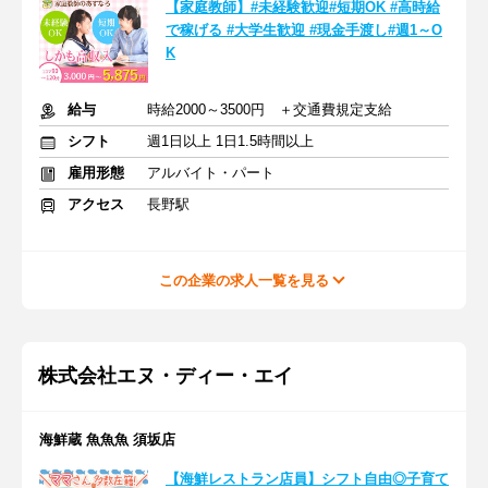
【家庭教師】#未経験歓迎#短期OK #高時給
で稼げる #大学生歓迎 #現金手渡し#週1～O
K
給与
時給2000～3500円 ＋交通費規定支給
シフト
週1日以上 1日1.5時間以上
雇用形態
アルバイト・パート
アクセス
長野駅
この企業の求人一覧を見る
株式会社エヌ・ディー・エイ
海鮮蔵 魚魚魚 須坂店
【海鮮レストラン店員】シフト自由◎子育て