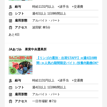
給与
時給1131円以上 +諸手当 +交通費
シフト
週4日以上 1日8時間以上
雇用形態
アルバイト・パート
アクセス
波田駅 車5分
あと4日
JAあづみ 果実中央選果所
【リンゴの選別・出荷STAFF】≪週4日/8時
間~≫人気の期間限定バイト♪扶養内勤務OK*
給与
時給1131円以上 +諸手当 +交通費
シフト
週4日以上 1日8時間以上
雇用形態
アルバイト・パート
アクセス
一日市場駅 車7分