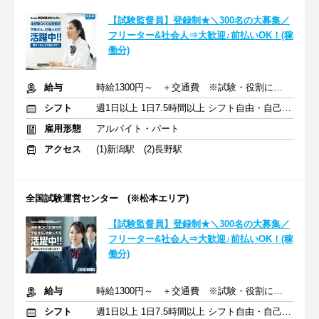
【試験監督員】登録制★＼300名の大募集／
フリーター&社会人⇒大歓迎♪前払いOK！(稼
働分)
給与
時給1300円～ ＋交通費 ※試験・役割により手当あり
シフト
週1日以上 1日7.5時間以上 シフト自由・自己申告
雇用形態
アルバイト・パート
アクセス
(1)新潟駅 (2)長野駅
全国試験運営センター (※松本エリア)
【試験監督員】登録制★＼300名の大募集／
フリーター&社会人⇒大歓迎♪前払いOK！(稼
働分)
給与
時給1300円～ ＋交通費 ※試験・役割により手当あり
シフト
週1日以上 1日7.5時間以上 シフト自由・自己申告