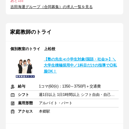
あと1日
吉田海運グループ（合同募集）の求人一覧を見る
家庭教師のトライ
個別教室のトライ 上松校
【塾の先生≪小学生対象/国語・社会≫】＼
大学生積極採用中／1科目だけの指導で◎私
服OK！
給与
1コマ(60分)：1350～3750円＋交通費
シフト
週1日以上 1日1時間以上 シフト自由・自己申告
雇用形態
アルバイト・パート
アクセス
本郷駅