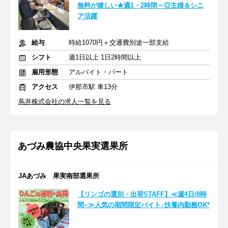
無料が嬉しい★週1・2時間～◎主婦＆シニ
ア活躍
給与
時給1070円＋交通費別途一部支給
シフト
週1日以上 1日2時間以上
雇用形態
アルバイト・パート
アクセス
伊那市駅 車13分
蔦井株式会社の求人一覧を見る
あづみ農協中央果実選果所
JAあづみ 果実南部選果所
【リンゴの選別・出荷STAFF】≪週4日/8時
間~≫人気の期間限定バイト♪扶養内勤務OK*