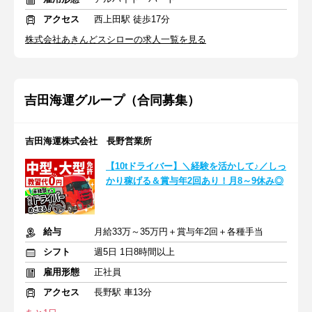
アクセス
西上田駅 徒歩17分
株式会社あきんどスシローの求人一覧を見る
吉田海運グループ（合同募集）
吉田海運株式会社 長野営業所
【10tドライバー】＼経験を活かして♪／しっ
かり稼げる＆賞与年2回あり！月8～9休み◎
給与
月給33万～35万円＋賞与年2回＋各種手当
シフト
週5日 1日8時間以上
雇用形態
正社員
アクセス
長野駅 車13分