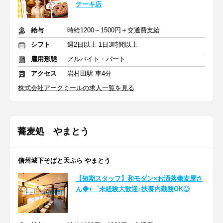
テーキ店
給与
時給1200～1500円＋交通費支給
シフト
週2日以上 1日3時間以上
雇用形態
アルバイト・パート
アクセス
岩村田駅 車4分
株式会社アークミールの求人一覧を見る
蕎麦処 やまとう
信州城下そばと天ぷら やまとう
【短期スタッフ】和モダン×お洒落蕎麦屋さ
ん◆+゜未経験大歓迎♪扶養内勤務OK◎