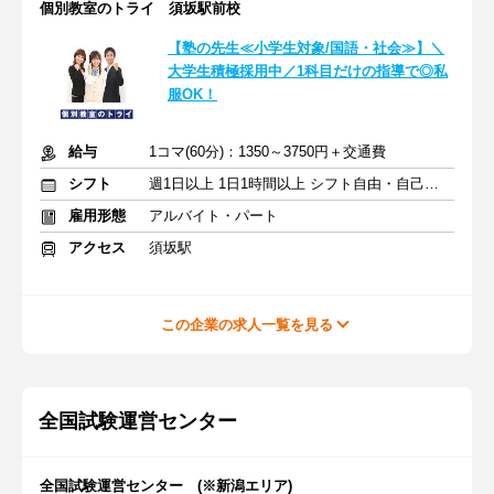
個別教室のトライ 須坂駅前校
【塾の先生≪小学生対象/国語・社会≫】＼
大学生積極採用中／1科目だけの指導で◎私
服OK！
給与
1コマ(60分)：1350～3750円＋交通費
シフト
週1日以上 1日1時間以上 シフト自由・自己申告
雇用形態
アルバイト・パート
アクセス
須坂駅
この企業の求人一覧を見る
全国試験運営センター
全国試験運営センター (※新潟エリア)