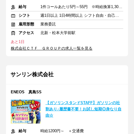
給与
1件コールあたり5円～55円 ※時給換算1,300円～4,000円
シフト
週1日以上 1日4時間以上 シフト自由・自己申告
雇用形態
業務委託
アクセス
北新・松本大学前駅
あと1日
株式会社ＣＴＦ ＧＲＯＵＰの求人一覧を見る
サンリン株式会社
ENEOS 真島SS
【ガソリンスタンドSTAFF】ガソリンの社
割あり♪履歴書不要！お試し短期◎身なり自
由☆
給与
時給1200円～ ＋交通費