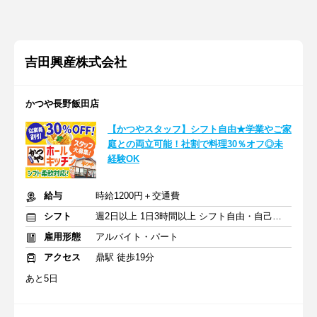
吉田興産株式会社
かつや長野飯田店
【かつやスタッフ】シフト自由★学業やご家
庭との両立可能！社割で料理30％オフ◎未
経験OK
給与
時給1200円＋交通費
シフト
週2日以上 1日3時間以上 シフト自由・自己申告
雇用形態
アルバイト・パート
アクセス
鼎駅 徒歩19分
あと5日