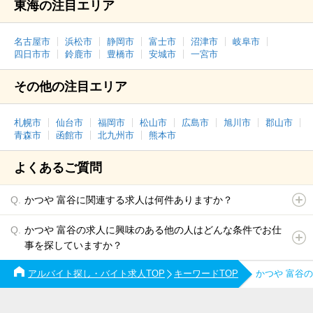
東海の注目エリア
名古屋市
浜松市
静岡市
富士市
沼津市
岐阜市
四日市市
鈴鹿市
豊橋市
安城市
一宮市
その他の注目エリア
札幌市
仙台市
福岡市
松山市
広島市
旭川市
郡山市
青森市
函館市
北九州市
熊本市
よくあるご質問
かつや 富谷に関連する求人は何件ありますか？
かつや 富谷の求人に興味のある他の人はどんな条件でお仕
事を探していますか？
アルバイト探し・バイト求人TOP
キーワードTOP
かつや 富谷