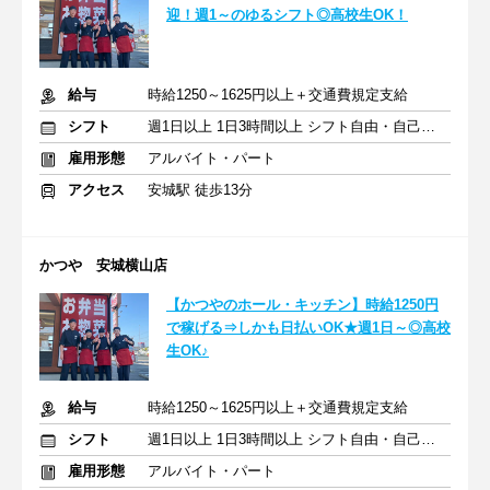
迎！週1～のゆるシフト◎高校生OK！
給与
時給1250～1625円以上＋交通費規定支給
シフト
週1日以上 1日3時間以上 シフト自由・自己申告
雇用形態
アルバイト・パート
アクセス
安城駅 徒歩13分
かつや 安城横山店
【かつやのホール・キッチン】時給1250円
で稼げる⇒しかも日払いOK★週1日～◎高校
生OK♪
給与
時給1250～1625円以上＋交通費規定支給
シフト
週1日以上 1日3時間以上 シフト自由・自己申告
雇用形態
アルバイト・パート