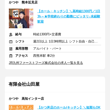
かつや 熊本近見店
【ホール・キッチン】＼高時給1300円／1日
3h～★学校終わりの勤務にピッタリ♪未経験
歓迎
給与
時給1300円+交通費
シフト
週2日以上 1日3時間以上 シフト自由・自己申告
雇用形態
アルバイト・パート
アクセス
西熊本駅 車2分
JR九州ファーストフーズ株式会社の求人一覧を見る
有限会社山田屋
かつや 高知インター店
【かつ丼店のホール/キッチン】＼短期もOK