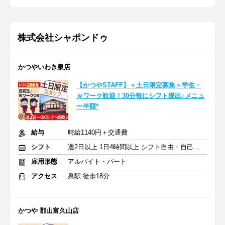
株式会社シャポンドゥ
かつやいわき泉店
【かつやSTAFF】＜土日限定募集＞学生・
ｗワーク歓迎！30分毎にシフト提出♪メニュ
ー半額*
給与
時給1140円＋交通費
シフト
週2日以上 1日4時間以上 シフト自由・自己申告
雇用形態
アルバイト・パート
アクセス
泉駅 徒歩18分
かつや 郡山富久山店