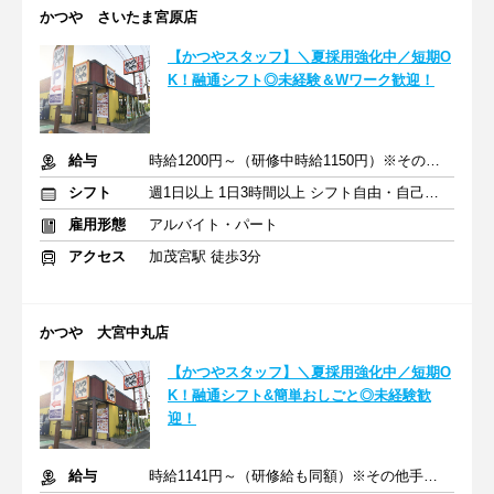
かつや さいたま宮原店
【かつやスタッフ】＼夏採用強化中／短期O
K！融通シフト◎未経験＆Wワーク歓迎！
給与
時給1200円～（研修中時給1150円）※その他手当あり
シフト
週1日以上 1日3時間以上 シフト自由・自己申告
雇用形態
アルバイト・パート
アクセス
加茂宮駅 徒歩3分
かつや 大宮中丸店
【かつやスタッフ】＼夏採用強化中／短期O
K！融通シフト&簡単おしごと◎未経験歓
迎！
給与
時給1141円～（研修給も同額）※その他手当あり