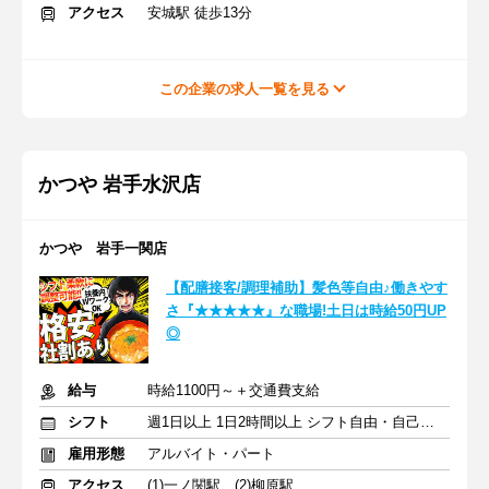
アクセス
安城駅 徒歩13分
この企業の求人一覧を見る
かつや 岩手水沢店
かつや 岩手一関店
【配膳接客/調理補助】髪色等自由♪働きやす
さ『★★★★★』な職場!土日は時給50円UP
◎
給与
時給1100円～＋交通費支給
シフト
週1日以上 1日2時間以上 シフト自由・自己申告
雇用形態
アルバイト・パート
アクセス
(1)一ノ関駅 (2)柳原駅