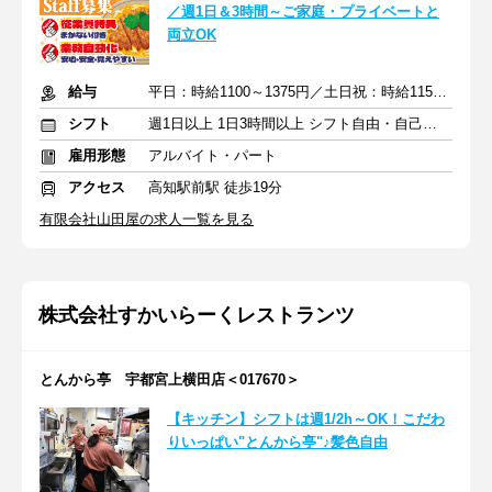
／週1日＆3時間～ご家庭・プライベートと
両立OK
給与
平日：時給1100～1375円／土日祝：時給1150～1438円
シフト
週1日以上 1日3時間以上 シフト自由・自己申告
雇用形態
アルバイト・パート
アクセス
高知駅前駅 徒歩19分
有限会社山田屋の求人一覧を見る
株式会社すかいらーくレストランツ
とんから亭 宇都宮上横田店＜017670＞
【キッチン】シフトは週1/2h～OK！こだわ
りいっぱい"とんから亭"♪髪色自由