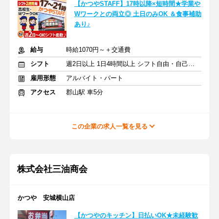
【かつやSTAFF】17時以降×短時間★学業や
Wワークとの両立◎ 土日のみOK ＆食事補助
あり♪
給与
時給1070円～＋交通費
シフト
週2日以上 1日4時間以上 シフト自由・自己申告
雇用形態
アルバイト・パート
アクセス
郡山駅 車5分
この企業の求人一覧を見る
株式会社三油商会
かつや 安城横山店
【かつやのキッチン】日払いOK★未経験歓