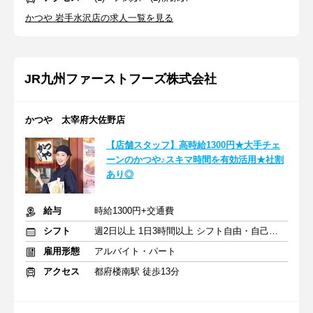
かつや 岩手水沢店の求人一覧を見る
JR九州ファーストフーズ株式会社
かつや 太宰府大佐野店
【店舗スタッフ】高時給1300円★大手チェ
ーンのかつや♪スキマ時間を有効活用★社割
あり◎
給与
時給1300円+交通費
シフト
週2日以上 1日3時間以上 シフト自由・自己申告
雇用形態
アルバイト・パート
アクセス
都府楼南駅 徒歩13分