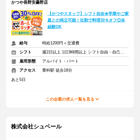
かつや長野安曇野店
【かつやスタッフ】シフト自由★学業やご家
庭との両立可能！社割で料理30％オフ◎未
経験OK
給与
時給1200円＋交通費
シフト
週2日以上 1日3時間以上 シフト自由・自己申告
雇用形態
アルバイト・パート
アクセス
豊科駅 徒歩18分
あと5日
この企業の求人一覧を見る
株式会社シュベール