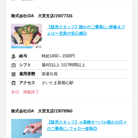
株式会社iDA 大宮支店/15077316
【販売スタッフ】誰かのご褒美に♪研修＆フ
ォロー充実の安心感◎
給与
時給1450～1500円
シフト
週4日以上 1日7時間以上
雇用形態
派遣社員
アクセス
さいたま新都心駅
本日、掲載終了
株式会社iDA 大宮支店/15078960
【販売スタッフ】≪高崎オーパ≫誰かの日々
のご褒美に♪フォロー体制◎