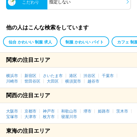
指定しない
こだわり
他の人はこんな検索をしています
仙台 かわいい 制服 求人
制服 かわいい バイト
カフェ 制
関東の注目エリア
横浜市
新宿区
さいたま市
港区
渋谷区
千葉市
川崎市
世田谷区
大田区
横須賀市
越谷市
関西の注目エリア
大阪市
京都市
神戸市
和歌山市
堺市
姫路市
茨木市
宝塚市
大津市
枚方市
寝屋川市
東海の注目エリア