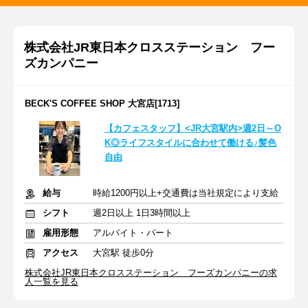
株式会社JR東日本クロスステーション フー
ズカンパニー
BECK'S COFFEE SHOP 大宮店[1713]
【カフェスタッフ】<JR大宮駅内>週2日～O
K◎ライフスタイルに合わせて働ける♪髪色
自由
給与
時給1200円以上+交通費は当社規定により支給
シフト
週2日以上 1日3時間以上
雇用形態
アルバイト・パート
アクセス
大宮駅 徒歩0分
株式会社JR東日本クロスステーション フーズカンパニーの求
人一覧を見る