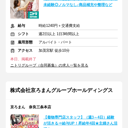
未経験◎ノルマなし♪商品補充や整理など
給与
時給1240円＋交通費支給
シフト
週2日以上 1日3時間以上
雇用形態
アルバイト・パート
アクセス
加茂宮駅 徒歩10分
本日、掲載終了
ニトリグループ（合同募集）の求人一覧を見る
株式会社京ろまんグループホールディングス
京ろまん 奈良三条本店
【着物専門店スタッフ】（週3～4日）経験
が活きる⇒給与UP！昇給年4回★主婦さん活