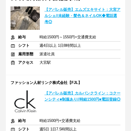
【アパレル販売】エムズエキサイト：大宮ア
ルシェ//未経験・髪色＆ネイルOK◆電話選
考◎
給与
時給1500円～1550円+交通費支給
シフト
週4日以上 1日8時間以上
雇用形態
派遣社員
アクセス
大宮駅
ファッション人材リンク株式会社【FJL】
【アパレル販売】カルバンクライン：コクー
ンシティ■制服あり//時給1500円■電話登録◎
給与
時給1500円+交通費支給
シフト
週5日 1日7.5時間以上