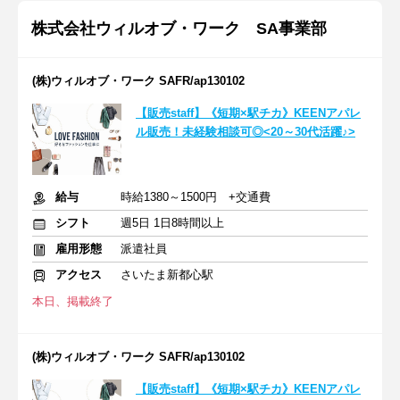
株式会社ウィルオブ・ワーク SA事業部
(株)ウィルオブ・ワーク SAFR/ap130102
【販売staff】《短期×駅チカ》KEENアパレ
ル販売！未経験相談可◎<20～30代活躍♪>
給与
時給1380～1500円 +交通費
シフト
週5日 1日8時間以上
雇用形態
派遣社員
アクセス
さいたま新都心駅
本日、掲載終了
(株)ウィルオブ・ワーク SAFR/ap130102
【販売staff】《短期×駅チカ》KEENアパレ