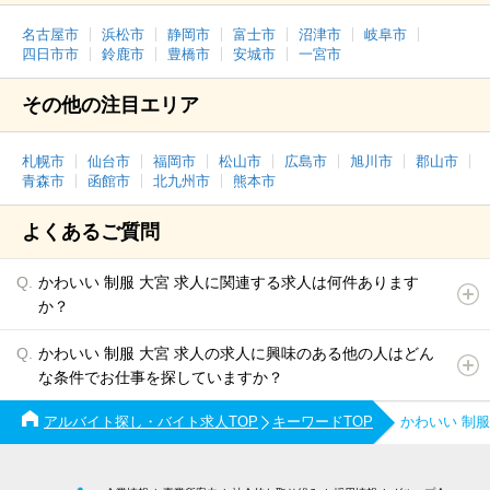
名古屋市
浜松市
静岡市
富士市
沼津市
岐阜市
四日市市
鈴鹿市
豊橋市
安城市
一宮市
その他の注目エリア
札幌市
仙台市
福岡市
松山市
広島市
旭川市
郡山市
青森市
函館市
北九州市
熊本市
よくあるご質問
かわいい 制服 大宮 求人に関連する求人は何件あります
か？
かわいい 制服 大宮 求人の求人に興味のある他の人はどん
な条件でお仕事を探していますか？
アルバイト探し・バイト求人TOP
キーワードTOP
かわいい 制