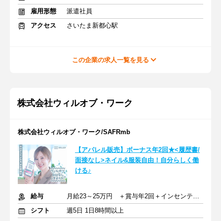
雇用形態
派遣社員
アクセス
さいたま新都心駅
この企業の求人一覧を見る
株式会社ウィルオブ・ワーク
株式会社ウィルオブ・ワーク/SAFRmb
【アパレル販売】ボーナス年2回★<履歴書/
面接なし>ネイル&服装自由！自分らしく働
ける♪
給与
月給23～25万円 ＋賞与年2回＋インセンティブ＋交通費
シフト
週5日 1日8時間以上