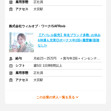
雇用形態
正社員
アクセス
大宮駅
株式会社ウィルオブ・ワーク/SAFRmb
【アパレル販売】有名ブランド多数♪お休み
&待遇も充実◎ボーナス年2回<履歴書/面接
なし!>
給与
月給23～25万円 ＋賞与年2回＋インセンティブ＋交通費
シフト
週5日 1日8時間以上
雇用形態
正社員
アクセス
大宮駅
この企業の求人一覧を見る