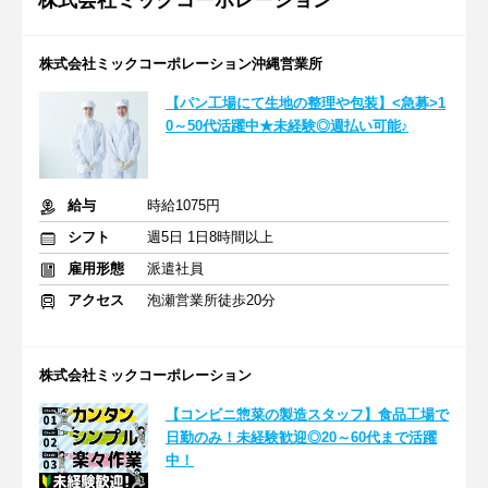
株式会社ミックコーポレーション
株式会社ミックコーポレーション沖縄営業所
【パン工場にて生地の整理や包装】<急募>1
0～50代活躍中★未経験◎週払い可能♪
給与
時給1075円
シフト
週5日 1日8時間以上
雇用形態
派遣社員
アクセス
泡瀬営業所徒歩20分
株式会社ミックコーポレーション
【コンビニ惣菜の製造スタッフ】食品工場で
日勤のみ！未経験歓迎◎20～60代まで活躍
中！