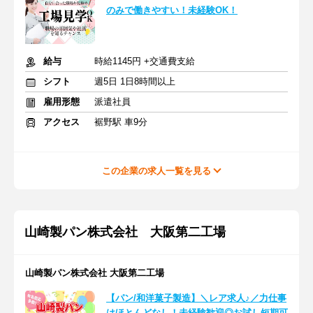
のみで働きやすい！未経験OK！
給与
時給1145円 +交通費支給
シフト
週5日 1日8時間以上
雇用形態
派遣社員
アクセス
裾野駅 車9分
この企業の求人一覧を見る
山崎製パン株式会社 大阪第二工場
山崎製パン株式会社 大阪第二工場
【パン/和洋菓子製造】＼レア求人♪／力仕事
はほとんどなし！未経験歓迎◎お試し短期可