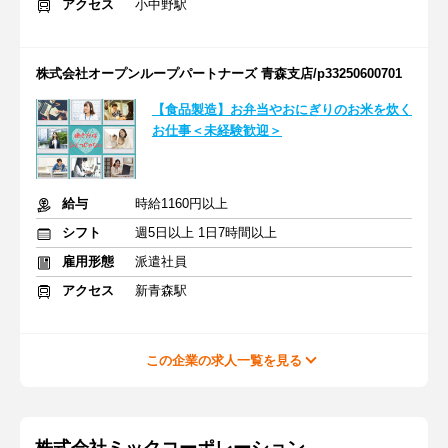
アクセス
小中野駅
株式会社オープンループパートナーズ 青森支店/p33250600701
【食品製造】お弁当やおにぎりのお米を炊く
お仕事＜未経験歓迎＞
給与
時給1160円以上
シフト
週5日以上 1日7時間以上
雇用形態
派遣社員
アクセス
新青森駅
この企業の求人一覧を見る