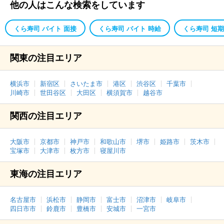
他の人はこんな検索をしています
くら寿司 バイト 面接
くら寿司 バイト 時給
くら寿司 短期
関東の注目エリア
横浜市
新宿区
さいたま市
港区
渋谷区
千葉市
川崎市
世田谷区
大田区
横須賀市
越谷市
関西の注目エリア
大阪市
京都市
神戸市
和歌山市
堺市
姫路市
茨木市
宝塚市
大津市
枚方市
寝屋川市
東海の注目エリア
名古屋市
浜松市
静岡市
富士市
沼津市
岐阜市
四日市市
鈴鹿市
豊橋市
安城市
一宮市