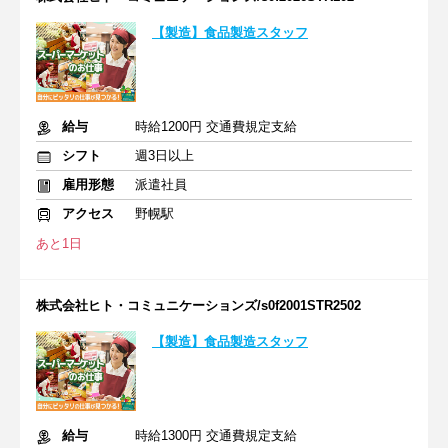
【製造】食品製造スタッフ
給与
時給1200円 交通費規定支給
シフト
週3日以上
雇用形態
派遣社員
アクセス
野幌駅
あと1日
株式会社ヒト・コミュニケーションズ/s0f2001STR2502
【製造】食品製造スタッフ
給与
時給1300円 交通費規定支給