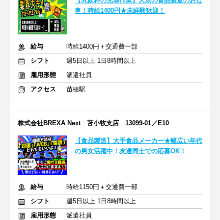
【乳飲料の充填作業】人気の食品製造のお仕
事！時給1400円★未経験歓迎！
給与
時給1400円＋交通費一部
シフト
週5日以上 1日8時間以上
雇用形態
派遣社員
アクセス
苗穂駅
株式会社BREXA Next 苫小牧支店 13099-01／E10
【食品製造】大手食品メーカー★幅広い年代
の男女活躍中！友達同士での応募OK！
給与
時給1150円＋交通費一部
シフト
週5日以上 1日8時間以上
雇用形態
派遣社員