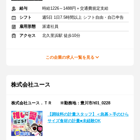
給与
時給1226～1488円＋交通費規定支給
シフト
週5日 1日7.5時間以上 シフト自由・自己申告
雇用形態
派遣社員
アクセス
北久里浜駅 徒歩10分
この企業の求人一覧を見る
株式会社ユース
株式会社ユース．ＴＲ ※勤務地：豊川市/t01_0228
【調味料の計量スタッフ】＜急募＞手のひら
サイズ食材の計量■未経験OK