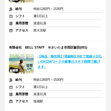
給与
時給1260円～1530円
シフト
週1日以上
雇用形態
派遣社員
アクセス
西大宮駅
有限会社 BELL STAFF ※さいたま市西区飯田(001)
【検品・梱包等】[登録制]LINEで登録☆日払
いOK◎Wワークや家事のスキマ時間で稼げ
ます♪
給与
時給1260円～1530円
シフト
週1日以上
雇用形態
派遣社員
アクセス
指扇駅