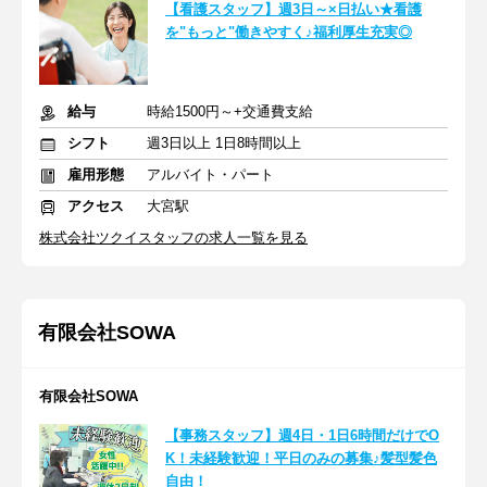
【看護スタッフ】週3日～×日払い★看護
を"もっと"働きやすく♪福利厚生充実◎
給与
時給1500円～+交通費支給
シフト
週3日以上 1日8時間以上
雇用形態
アルバイト・パート
アクセス
大宮駅
株式会社ツクイスタッフの求人一覧を見る
有限会社SOWA
有限会社SOWA
【事務スタッフ】週4日・1日6時間だけでO
K！未経験歓迎！平日のみの募集♪髪型髪色
自由！