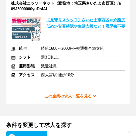
株式会社ニッソーネット（勤務地：埼玉県さいたま市西区）/a
09J3000000yuDpIAI
【見守りスタッフ】さいたま市西区≪介護度
低め≫安否確認や生活支援など！履歴書不要
給与
時給1600～2000円+交通費全額支給
シフト
週3日以上
雇用形態
派遣社員
アクセス
西大宮駅 徒歩10分
この企業の求人一覧を見る
条件を変更して求人を探す