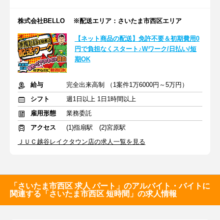
株式会社BELLO ※配送エリア：さいたま市西区エリア
【ネット商品の配送】免許不要＆初期費用0
円で負担なくスタート♪Wワーク/日払い/短
期OK
給与
完全出来高制 （1案件1万6000円～5万円）
シフト
週1日以上 1日1時間以上
雇用形態
業務委託
アクセス
(1)指扇駅 (2)宮原駅
ＪＵＣ越谷レイクタウン店の求人一覧を見る
「さいたま市西区 求人 パート」のアルバイト・バイトに
関連する「さいたま市西区 短時間」の求人情報