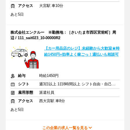
アクセス
大宮駅 車10分
あと5日
株式会社エンクルー ※勤務地：［さいたま市西区宮前町］周
辺 / 111_sait023_10-00000R2
【カー用品店のレジ】未経験から大歓迎★時
給1450円=効率よく稼ごっ！週払いも相談可
給与
時給1450円
シフト
週3日以上 1日8時間以上 シフト自由・自己申告
雇用形態
派遣社員
アクセス
西大宮駅 車8分
あと5日
この企業の求人一覧を見る