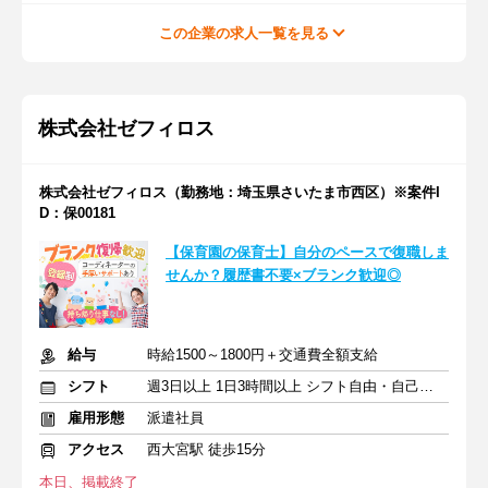
この企業の求人一覧を見る
株式会社ゼフィロス
株式会社ゼフィロス（勤務地：埼玉県さいたま市西区）※案件I
D：保00181
【保育園の保育士】自分のペースで復職しま
せんか？履歴書不要×ブランク歓迎◎
給与
時給1500～1800円＋交通費全額支給
シフト
週3日以上 1日3時間以上 シフト自由・自己申告
雇用形態
派遣社員
アクセス
西大宮駅 徒歩15分
本日、掲載終了