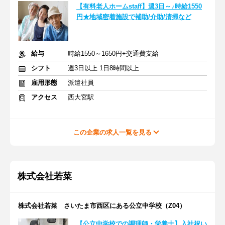
【有料老人ホームstaff】週3日～♪時給1550
円★地域密着施設で補助/介助/清掃など
給与
時給1550～1650円+交通費支給
シフト
週3日以上 1日8時間以上
雇用形態
派遣社員
アクセス
西大宮駅
この企業の求人一覧を見る
株式会社若菜
株式会社若菜 さいたま市西区にある公立中学校（Z04）
【公立中学校での調理師・栄養士】入社祝い