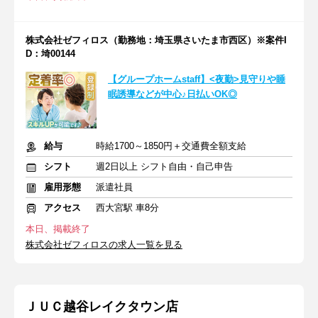
株式会社ゼフィロス（勤務地：埼玉県さいたま市西区）※案件I
D：埼00144
【グループホームstaff】<夜勤>見守りや睡
眠誘導などが中心♪日払いOK◎
給与
時給1700～1850円＋交通費全額支給
シフト
週2日以上 シフト自由・自己申告
雇用形態
派遣社員
アクセス
西大宮駅 車8分
本日、掲載終了
株式会社ゼフィロスの求人一覧を見る
ＪＵＣ越谷レイクタウン店