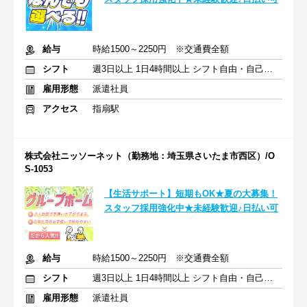
給与
時給1500～2250円 ※交通費全額
シフト
週3日以上 1日4時間以上 シフト自由・自己申告
雇用形態
派遣社員
アクセス
指扇駅
株式会社ニッソーネット（勤務地：埼玉県さいたま市西区）/O
S-1053
【生活サポート】短期もOK★夏の大募集！
スタッフ採用強化中★未経験歓迎♪日払い可
給与
時給1500～2250円 ※交通費全額
シフト
週3日以上 1日4時間以上 シフト自由・自己申告
雇用形態
派遣社員