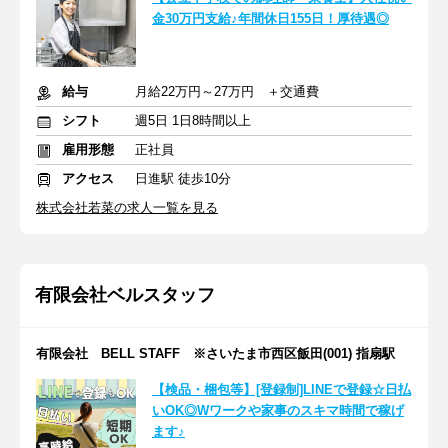
金30万円支給♪年間休日155日！厚待遇◎
給与
月給22万円～27万円 ＋交通費
シフト
週5日 1日8時間以上
雇用形態
正社員
アクセス
日進駅 徒歩10分
株式会社若菜の求人一覧を見る
有限会社ベルスタッフ
有限会社 BELL STAFF ※さいたま市西区飯田(001) 指扇駅
【検品・梱包等】[登録制]LINEで登録☆日払
いOK◎Wワークや家事のスキマ時間で稼げ
ます♪