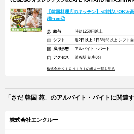
VEGEGO オヌレシクタン&CAFE RAYARD MIYASHITA 
【韓国料理店のキッチン】≪前払いOK≫高
超Free◎
給与
時給1250円以上
シフト
週2日以上 1日3時間以上 シフト
雇用形態
アルバイト・パート
アクセス
渋谷駅 徒歩8分
株式会社ＫＩＣＨＩＲＩの求人一覧を見る
「さだ 韓国 苑」のアルバイト・バイトに関連
株式会社エンクルー