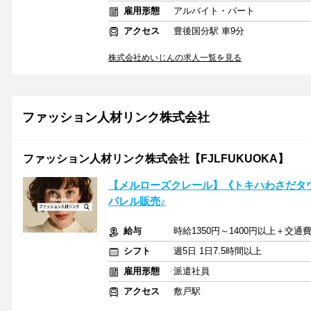
雇用形態
アルバイト・パート
アクセス
豊後国分駅 車9分
株式会社めいじんの求人一覧を見る
ファッション人材リンク株式会社
ファッション人材リンク株式会社【FJLFUKUOKA】
【メルローズクレール】《トキハわさだタウ
パレル販売♪
給与
時給1350円～1400円以上＋交
シフト
週5日 1日7.5時間以上
雇用形態
派遣社員
アクセス
敷戸駅