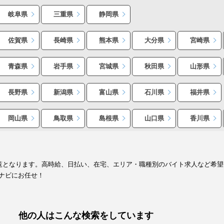
岐阜県
三重県
静岡県
佐賀県
長崎県
熊本県
大分県
宮崎県
青森県
岩手県
宮城県
秋田県
山形県
長野県
新潟県
富山県
石川県
福井県
岡山県
鳥取県
島根県
山口県
香川県
一覧となります。高時給、日払い、在宅、エリア・職種別のバイト求人など希
ナビにお任せ！
他の人はこんな検索をしています