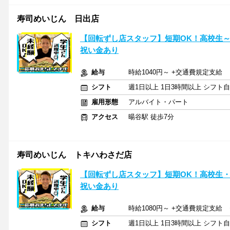
寿司めいじん 日出店
【回転ずし店スタッフ】短期OK！高校生～主
祝い金あり
給与
時給1040円～ +交通費規定支給
シフト
週1日以上 1日3時間以上 シフト
雇用形態
アルバイト・パート
アクセス
暘谷駅 徒歩7分
寿司めいじん トキハわさだ店
【回転ずし店スタッフ】短期OK！高校生・
祝い金あり
給与
時給1080円～ +交通費規定支給
シフト
週1日以上 1日3時間以上 シフト