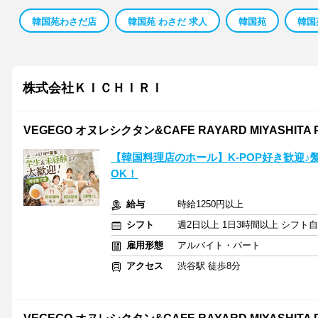
韓国苑わさだ店
韓国苑 わさだ 求人
韓国苑
韓国
株式会社ＫＩＣＨＩＲＩ
VEGEGO オヌレシクタン&CAFE RAYARD MIYASHITA 
【韓国料理店のホール】K-POP好き歓迎
OK！
給与
時給1250円以上
シフト
週2日以上 1日3時間以上 シフト
雇用形態
アルバイト・パート
アクセス
渋谷駅 徒歩8分