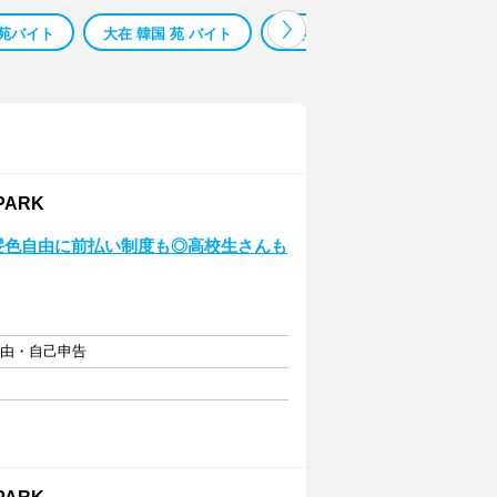
苑バイト
大在 韓国 苑 バイト
わさだ 求人
サンリブわさ
PARK
♪髪色自由に前払い制度も◎高校生さんも
自由・自己申告