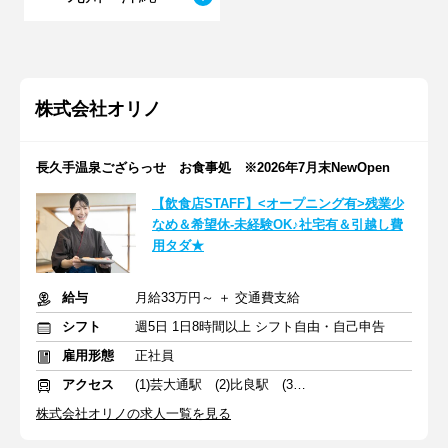
株式会社オリノ
長久手温泉ござらっせ お食事処 ※2026年7月末NewOpen
【飲食店STAFF】<オープニング有>残業少
なめ＆希望休-未経験OK♪社宅有＆引越し費
用タダ★
給与
月給33万円～ ＋ 交通費支給
シフト
週5日 1日8時間以上 シフト自由・自己申告
雇用形態
正社員
アクセス
(1)芸大通駅 (2)比良駅 (3)岐南駅
株式会社オリノの求人一覧を見る