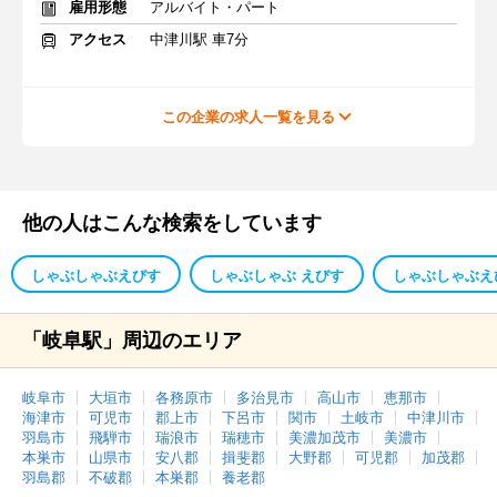
雇用形態
アルバイト・パート
アクセス
中津川駅 車7分
この企業の求人一覧を見る
他の人はこんな検索をしています
しゃぶしゃぶえびす
しゃぶしゃぶ えびす
しゃぶしゃぶえ
「岐阜駅」周辺のエリア
岐阜市
大垣市
各務原市
多治見市
高山市
恵那市
海津市
可児市
郡上市
下呂市
関市
土岐市
中津川市
羽島市
飛騨市
瑞浪市
瑞穂市
美濃加茂市
美濃市
本巣市
山県市
安八郡
揖斐郡
大野郡
可児郡
加茂郡
羽島郡
不破郡
本巣郡
養老郡