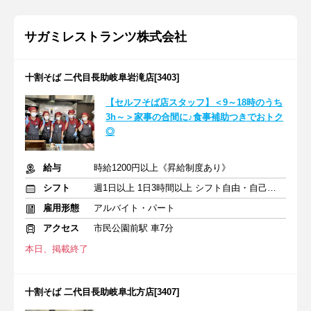
サガミレストランツ株式会社
十割そば 二代目長助岐阜岩滝店[3403]
【セルフそば店スタッフ】＜9～18時のうち
3h～＞家事の合間に♪食事補助つきでおトク
◎
給与
時給1200円以上《昇給制度あり》
シフト
週1日以上 1日3時間以上 シフト自由・自己申告
雇用形態
アルバイト・パート
アクセス
市民公園前駅 車7分
本日、掲載終了
十割そば 二代目長助岐阜北方店[3407]