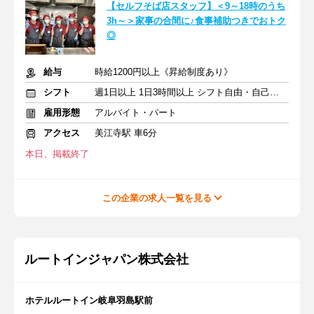
【セルフそば店スタッフ】＜9～18時のうち
3h～＞家事の合間に♪食事補助つきでおトク
◎
給与
時給1200円以上《昇給制度あり》
シフト
週1日以上 1日3時間以上 シフト自由・自己申告
雇用形態
アルバイト・パート
アクセス
美江寺駅 車6分
本日、掲載終了
この企業の求人一覧を見る
ルートインジャパン株式会社
ホテルルートイン岐阜羽島駅前