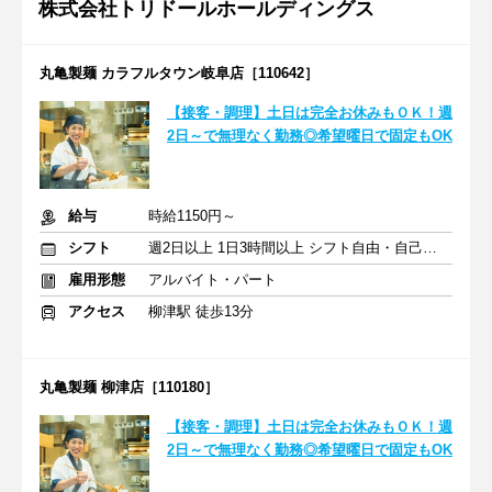
株式会社トリドールホールディングス
丸亀製麺 カラフルタウン岐阜店［110642］
【接客・調理】土日は完全お休みもＯＫ！週
2日～で無理なく勤務◎希望曜日で固定もOK
給与
時給1150円～
シフト
週2日以上 1日3時間以上 シフト自由・自己申告
雇用形態
アルバイト・パート
アクセス
柳津駅 徒歩13分
丸亀製麺 柳津店［110180］
【接客・調理】土日は完全お休みもＯＫ！週
2日～で無理なく勤務◎希望曜日で固定もOK