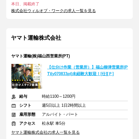
本日、掲載終了
株式会社ウィルオブ・ワークの求人一覧を見る
ヤマト運輸株式会社
ヤマト運輸(株)福山西営業所(PT)
【仕分け作業（営業所）】福山柳津営業所(P
T)(y070833pt)未経験大歓迎！[仕][Ｐ]
給与
時給1100～1200円
シフト
週5日以上 1日2時間以上
雇用形態
アルバイト・パート
アクセス
松永駅 車5分
ヤマト運輸株式会社の求人一覧を見る