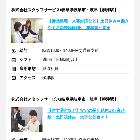
株式会社スタッフサービス/岐阜県岐阜市・岐阜【柳津駅】
【備品整理・来客対応など】土日休み⇒働き
やすさ◎未経験OK！履歴書不要★
給与
時給1300～1400円+交通費支給
シフト
週5日 1日6時間以上
雇用形態
派遣社員
アクセス
柳津駅
株式会社スタッフサービス/岐阜県岐阜市・岐阜【柳津駅】
【注文受付など】安定の長期勤務OK♪高時
給・土日祝休み・大手など色々！
給与
時給1300～1400円+交通費支給