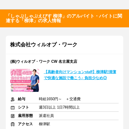
「しゃぶしゃぶえびす 柳津」のアルバイト・バイトに関
連する「柳津」の求人情報
株式会社ウィルオブ・ワーク
(株)ウィルオブ・ワーク CW 名古屋支店
【高齢者向けマンションstaff】柳津駅!清潔
で快適な施設で働こう♪ 負担少なめ◎
給与
時給1650円～ ＋交通費
シフト
週3日以上 1日7時間以上
雇用形態
派遣社員
アクセス
柳津駅