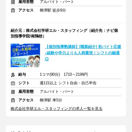
雇用形態
アルバイト・パート
アクセス
柳津駅 徒歩9分
紹介元：株式会社学研エル・スタッフィング（紹介先：ナビ個
別指導学院/南鶉校）
【個別指導塾講師】[職業紹介] 初バイト応援
♪経験や学力よりも人柄重視！シフトの融通
◎
給与
1コマ(90分) 1710～2199円
シフト
週1日以上 シフト自由・自己申告
雇用形態
アルバイト・パート
アクセス
柳津駅 車5分
株式会社学研エル・スタッフィングの求人一覧を見る