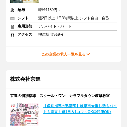
給与
時給1150円～
シフト
週2日以上 1日3時間以上 シフト自由・自己申告
雇用形態
アルバイト・パート
アクセス
柳津駅 徒歩9分
この企業の求人一覧を見る
株式会社京進
京進の個別指導 スクール・ワン カラフルタウン岐阜教室
【個別指導の塾講師】岐阜市★推し活もバイ
トも両立！週1日＆1コマ～OK◎私服OK♪