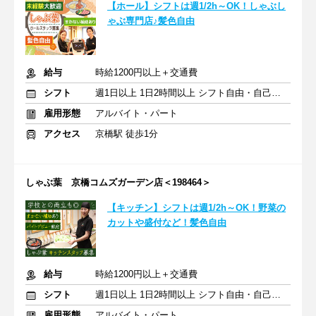
【ホール】シフトは週1/2h～OK！しゃぶし
ゃぶ専門店♪髪色自由
給与
時給1200円以上＋交通費
シフト
週1日以上 1日2時間以上 シフト自由・自己申告
雇用形態
アルバイト・パート
アクセス
京橋駅 徒歩1分
しゃぶ葉 京橋コムズガーデン店＜198464＞
【キッチン】シフトは週1/2h～OK！野菜の
カットや盛付など！髪色自由
給与
時給1200円以上＋交通費
シフト
週1日以上 1日2時間以上 シフト自由・自己申告
雇用形態
アルバイト・パート