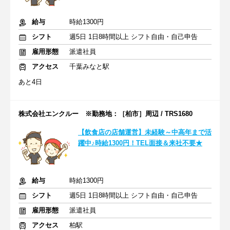
給与
時給1300円
シフト
週5日 1日8時間以上 シフト自由・自己申告
雇用形態
派遣社員
アクセス
千葉みなと駅
あと4日
株式会社エンクルー ※勤務地：［柏市］周辺 / TRS1680
【飲食店の店舗運営】未経験～中高年まで活
躍中♪時給1300円！TEL面接＆来社不要★
給与
時給1300円
シフト
週5日 1日8時間以上 シフト自由・自己申告
雇用形態
派遣社員
アクセス
柏駅