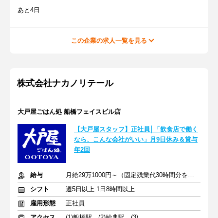
あと4日
この企業の求人一覧を見る
株式会社ナカノリテール
大戸屋ごはん処 船橋フェイスビル店
【大戸屋スタッフ】正社員│「飲食店で働く
なら、こんな会社がいい」月9日休み＆賞与
年2回
給与
月給29万1000円～（固定残業代30時間分を含む）
シフト
週5日以上 1日8時間以上
雇用形態
正社員
アクセス
(1)船橋駅 (2)妙典駅 (3)稲毛海岸駅