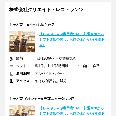
株式会社クリエイト・レストランツ
しゃぶ菜 unimoちはら台店
【しゃぶしゃぶ専門店STAFF】週1/3hから
シフト柔軟◎嬉しいお肉のまかない/社割あ
り♪
給与
時給1200円～＋交通費支給
シフト
週1日以上 1日3時間以上 シフト自由・自己申告
雇用形態
アルバイト・パート
アクセス
ちはら台駅 徒歩14分
しゃぶ菜 イオンモール千葉ニュータウン店
【しゃぶしゃぶ専門店STAFF】週1/3hから
シフト柔軟◎嬉しいお肉のまかない/社割あ