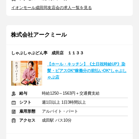
イオンモール成田同友店会の求人一覧を見る
株式会社アークミール
しゃぶしゃぶどん亭 成田店 １１３３
【ホール・キッチン】《土日祝時給UP》染
髪・ピアスOK*稼働分の前払いOK*しゃぶし
ゃぶ店
給与
時給1250～1563円＋交通費支給
シフト
週1日以上 1日3時間以上
雇用形態
アルバイト・パート
アクセス
成田駅 バス10分