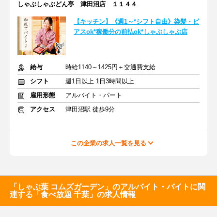
しゃぶしゃぶどん亭 津田沼店 １１４４
【キッチン】《週1～*シフト自由》染髪・ピ
アスok*稼働分の前払ok*しゃぶしゃぶ店
給与
時給1140～1425円＋交通費支給
シフト
週1日以上 1日3時間以上
雇用形態
アルバイト・パート
アクセス
津田沼駅 徒歩9分
この企業の求人一覧を見る
「しゃぶ葉 コムズガーデン」のアルバイト・バイトに関
連する「食べ放題 千葉」の求人情報