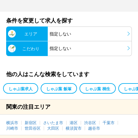
条件を変更して求人を探す
エリア
指定しない
指定しない
こだわり
他の人はこんな検索をしています
しゃぶ葉求人
しゃぶ葉 飯塚
しゃぶ葉 桐生
しゃぶ
関東の注目エリア
横浜市
新宿区
さいたま市
港区
渋谷区
千葉市
川崎市
世田谷区
大田区
横須賀市
越谷市