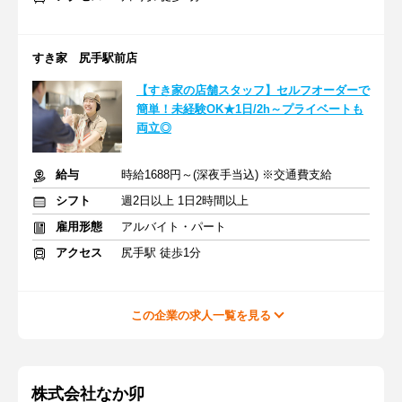
すき家 尻手駅前店
【すき家の店舗スタッフ】セルフオーダーで
簡単！未経験OK★1日/2h～プライベートも
両立◎
給与
時給1688円～(深夜手当込) ※交通費支給
シフト
週2日以上 1日2時間以上
雇用形態
アルバイト・パート
アクセス
尻手駅 徒歩1分
この企業の求人一覧を見る
株式会社なか卯