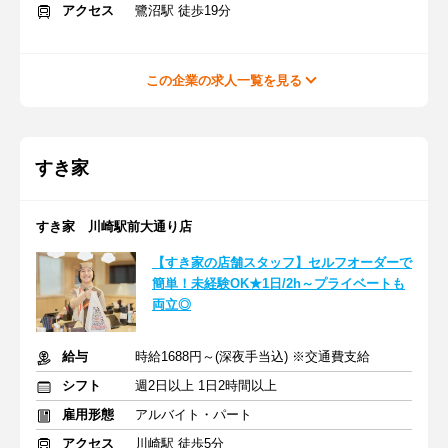
アクセス
鷺沼駅 徒歩19分
この企業の求人一覧を見る
すき家
すき家 川崎駅前大通り店
【すき家の店舗スタッフ】セルフオーダーで
簡単！未経験OK★1日/2h～プライベートも
両立◎
給与
時給1688円～(深夜手当込) ※交通費支給
シフト
週2日以上 1日2時間以上
雇用形態
アルバイト・パート
アクセス
川崎駅 徒歩5分