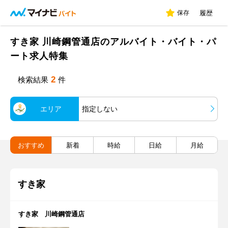
保存
履歴
すき家 川崎鋼管通店のアルバイト・バイト・パ
ート求人特集
2
検索結果
件
エリア
指定しない
おすすめ
新着
時給
日給
月給
すき家
すき家 川崎鋼管通店