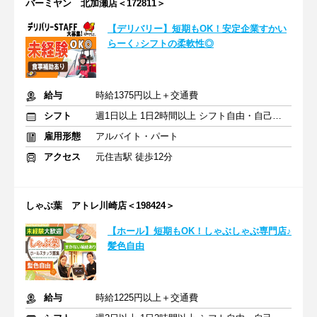
バーミヤン 北加瀬店＜172811＞
【デリバリー】短期もOK！安定企業すかい
らーく♪シフトの柔軟性◎
給与
時給1375円以上＋交通費
シフト
週1日以上 1日2時間以上 シフト自由・自己申告
雇用形態
アルバイト・パート
アクセス
元住吉駅 徒歩12分
しゃぶ葉 アトレ川崎店＜198424＞
【ホール】短期もOK！しゃぶしゃぶ専門店♪
髪色自由
給与
時給1225円以上＋交通費