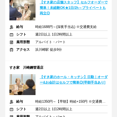
【すき家の店舗スタッフ】セルフオーダーで
簡単！未経験OK★1日/2h～プライベートも
両立◎
給与
時給1688円～(深夜手当込) ※交通費支給
シフト
週2日以上 1日2時間以上
雇用形態
アルバイト・パート
アクセス
浜川崎駅 徒歩9分
すき家 川崎鋼管通店
【すき家のホール・キッチン】日勤｜オーダ
ー&お会計はセルフで簡単◎[早朝手当あり]
給与
時給1350円～【早朝】時給+150円 ※交通費支給
シフト
週2日以上 1日2時間以上
雇用形態
アルバイト・パート