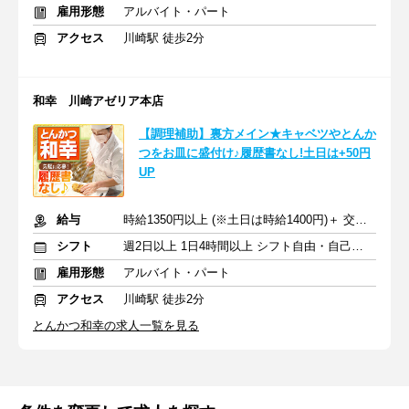
雇用形態
アルバイト・パート
アクセス
川崎駅 徒歩2分
和幸 川崎アゼリア本店
【調理補助】裏方メイン★キャベツやとんか
つをお皿に盛付け♪履歴書なし!土日は+50円
UP
給与
時給1350円以上 (※土日は時給1400円)＋ 交通費
シフト
週2日以上 1日4時間以上 シフト自由・自己申告
雇用形態
アルバイト・パート
アクセス
川崎駅 徒歩2分
とんかつ和幸の求人一覧を見る