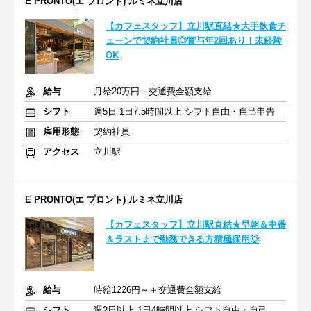
E PRONTO(エ プロント) ルミネ立川店
【カフェスタッフ】立川駅直結★大手飲食チ
ェーンで契約社員◎賞与年2回あり！未経験
OK
給与
月給20万円＋交通費全額支給
シフト
週5日 1日7.5時間以上 シフト自由・自己申告
雇用形態
契約社員
アクセス
立川駅
E PRONTO(エ プロント) ルミネ立川店
【カフェスタッフ】立川駅直結★早朝＆中番
＆ラストまで勤務できる方積極採用◎
給与
時給1226円～＋交通費全額支給
シフト
週2日以上 1日4時間以上 シフト自由・自己申告