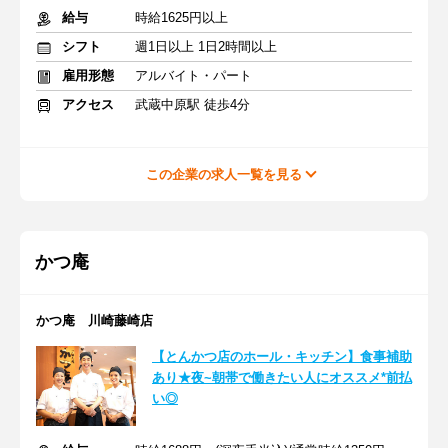
給与
時給1625円以上
シフト
週1日以上 1日2時間以上
雇用形態
アルバイト・パート
アクセス
武蔵中原駅 徒歩4分
この企業の求人一覧を見る
かつ庵
かつ庵 川崎藤崎店
【とんかつ店のホール・キッチン】食事補助
あり★夜~朝帯で働きたい人にオススメ*前払
い◎