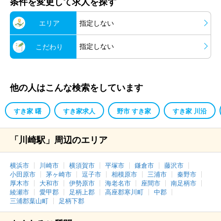
条件を変更して求人を探す
エリア
指定しない
指定しない
こだわり
他の人はこんな検索をしています
すき家 曙
すき家求人
野市 すき家
すき家 川沿
「川崎駅」周辺のエリア
横浜市
川崎市
横須賀市
平塚市
鎌倉市
藤沢市
小田原市
茅ヶ崎市
逗子市
相模原市
三浦市
秦野市
厚木市
大和市
伊勢原市
海老名市
座間市
南足柄市
綾瀬市
愛甲郡
足柄上郡
高座郡寒川町
中郡
三浦郡葉山町
足柄下郡