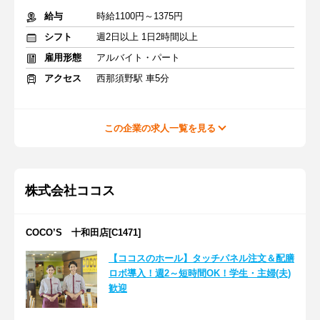
給与
時給1100円～1375円
シフト
週2日以上 1日2時間以上
雇用形態
アルバイト・パート
アクセス
西那須野駅 車5分
この企業の求人一覧を見る
株式会社ココス
COCO’S 十和田店[C1471]
【ココスのホール】タッチパネル注文＆配膳
ロボ導入！週2～短時間OK！学生・主婦(夫)
歓迎