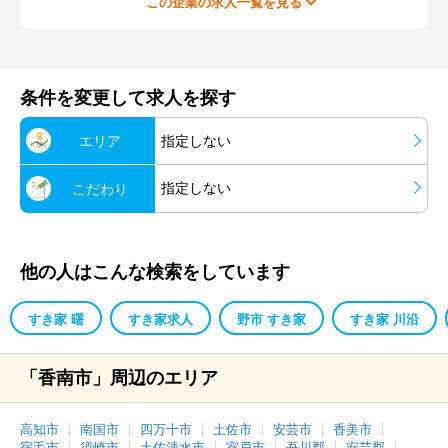
この企業の求人一覧を見る
条件を変更して求人を探す
エリア
指定しない
指定しない
こだわり
他の人はこんな検索をしています
すき家 曙
すき家求人
野市 すき家
すき家 川沿
「香南市」周辺のエリア
高知市
南国市
四万十市
土佐市
安芸市
香美市
宿毛市
須崎市
土佐清水市
室戸市
吾川郡
安芸郡