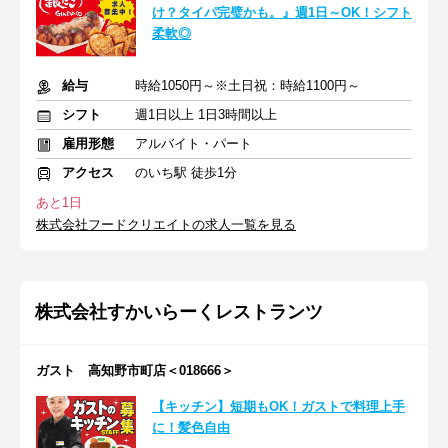
け？タイパ完璧かも。』週1日～OK！シフト
柔軟◎
給与
時給1050円～※土日祝：時給1100円～
シフト
週1日以上 1日3時間以上
雇用形態
アルバイト・パート
アクセス
のいち駅 徒歩1分
あと1日
株式会社フードクリエイトの求人一覧を見る
株式会社すかいらーくレストランツ
ガスト 高知野市町店＜018666＞
【キッチン】短期もOK！ガストで料理上手
に！髪色自由