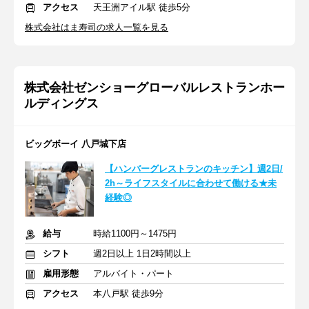
アクセス
天王洲アイル駅 徒歩5分
株式会社はま寿司の求人一覧を見る
株式会社ゼンショーグローバルレストランホー
ルディングス
ビッグボーイ 八戸城下店
【ハンバーグレストランのキッチン】週2日/
2h～ライフスタイルに合わせて働ける★未
経験◎
給与
時給1100円～1475円
シフト
週2日以上 1日2時間以上
雇用形態
アルバイト・パート
アクセス
本八戸駅 徒歩9分