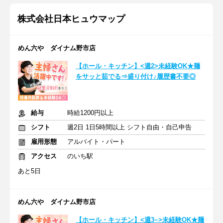
株式会社日本ヒュウマップ
めん六や ダイナム野市店
【ホール・キッチン】<週2>未経験OK★麺
をサッと茹でる⇒盛り付け♪履歴書不要◎
給与
時給1200円以上
シフト
週2日 1日5時間以上 シフト自由・自己申告
雇用形態
アルバイト・パート
アクセス
のいち駅
あと5日
めん六や ダイナム野市店
【ホール・キッチン】<週3~>未経験OK★麺