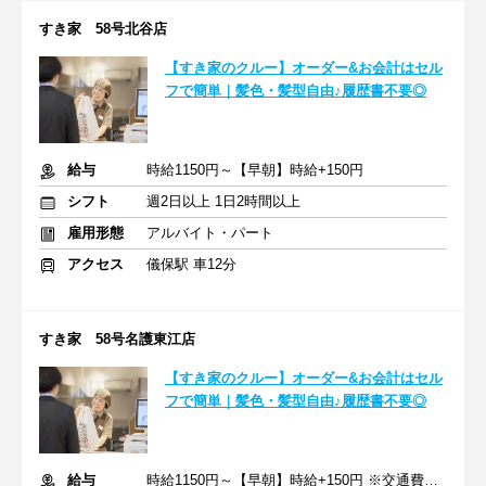
すき家 58号北谷店
【すき家のクルー】オーダー&お会計はセル
フで簡単｜髪色・髪型自由♪履歴書不要◎
給与
時給1150円～【早朝】時給+150円
シフト
週2日以上 1日2時間以上
雇用形態
アルバイト・パート
アクセス
儀保駅 車12分
すき家 58号名護東江店
【すき家のクルー】オーダー&お会計はセル
フで簡単｜髪色・髪型自由♪履歴書不要◎
給与
時給1150円～【早朝】時給+150円 ※交通費支給