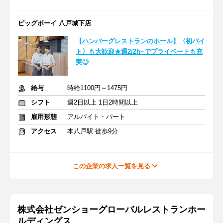
ビッグボーイ 八戸城下店
【ハンバーグレストランのホール】〈初バイ
ト〉も大歓迎★週2/2h~でプライベートも充
実◎
給与
時給1100円～1475円
シフト
週2日以上 1日2時間以上
雇用形態
アルバイト・パート
アクセス
本八戸駅 徒歩9分
この企業の求人一覧を見る
株式会社ゼンショーグローバルレストランホー
ルディングス