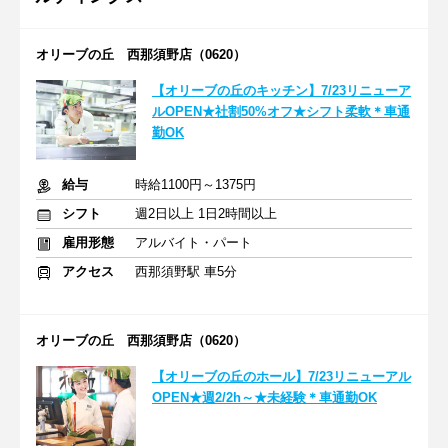
オリーブの丘 西那須野店（0620）
【オリーブの丘のキッチン】7/23リニューア
ルOPEN★社割50%オフ★シフト柔軟＊車通
勤OK
給与
時給1100円～1375円
シフト
週2日以上 1日2時間以上
雇用形態
アルバイト・パート
アクセス
西那須野駅 車5分
オリーブの丘 西那須野店（0620）
【オリーブの丘のホール】7/23リニューアル
OPEN★週2/2h～★未経験＊車通勤OK