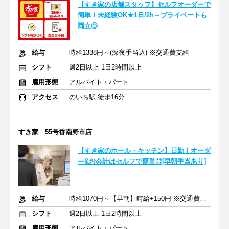
【すき家の店舗スタッフ】セルフオーダーで
簡単！未経験OK★1日/2h～プライベートも
両立◎
給与
時給1338円～(深夜手当込) ※交通費支給
シフト
週2日以上 1日2時間以上
雇用形態
アルバイト・パート
アクセス
のいち駅 徒歩16分
すき家 55号香南野市店
【すき家のホール・キッチン】日勤｜オーダ
ー&お会計はセルフで簡単◎[早朝手当あり]
給与
時給1070円～【早朝】時給+150円 ※交通費支給
シフト
週2日以上 1日2時間以上
雇用形態
アルバイト・パート