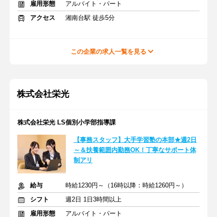
雇用形態
アルバイト・パート
アクセス
湘南台駅 徒歩5分
この企業の求人一覧を見る
株式会社栄光
株式会社栄光 LS個別小学部指導課
【事務スタッフ】大手学習塾の本部★週2日
～＆扶養範囲内勤務OK！丁寧なサポート体
制アリ
給与
時給1230円～（16時以降：時給1260円～）
シフト
週2日 1日3時間以上
雇用形態
アルバイト・パート