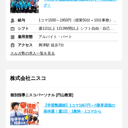
グ！
給与
1コマ1500～1950円（授業50分＋10分事務）＋交通費
シフト
週1日以上 1日2時間以上 シフト自由・自己申告
雇用形態
アルバイト・パート
アクセス
興津駅 徒歩7分
スルガ塾の求人一覧を見る
株式会社ニスコ
個別指導ニスコパーソナル [円山教室]
【学習塾講師】1コマ1867円～!!業界屈指の
高待遇！週1日・1教科・1コマから