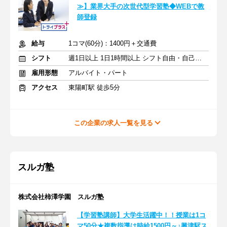
≫】業界大手の次世代型学習塾◆WEBで教
師登録
給与
1コマ(60分)：1400円＋交通費
シフト
週1日以上 1日1時間以上 シフト自由・自己申告
雇用形態
アルバイト・パート
アクセス
東陽町駅 徒歩5分
この企業の求人一覧を見る
スルガ塾
株式会社柿澤学園 スルガ塾
【学習塾講師】大学生活躍中！！授業は1コ
マ50分★複数指導は時給1500円～♪興津駅ス