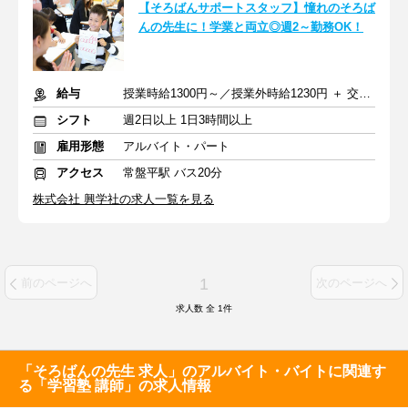
【そろばんサポートスタッフ】憧れのそろば
んの先生に！学業と両立◎週2～勤務OK！
給与
授業時給1300円～／授業外時給1230円 ＋ 交通費全額支給
シフト
週2日以上 1日3時間以上
雇用形態
アルバイト・パート
アクセス
常盤平駅 バス20分
株式会社 興学社の求人一覧を見る
1
前のページへ
次のページへ
求人数 全
1
件
「そろばんの先生 求人」のアルバイト・バイトに関連す
る「学習塾 講師」の求人情報