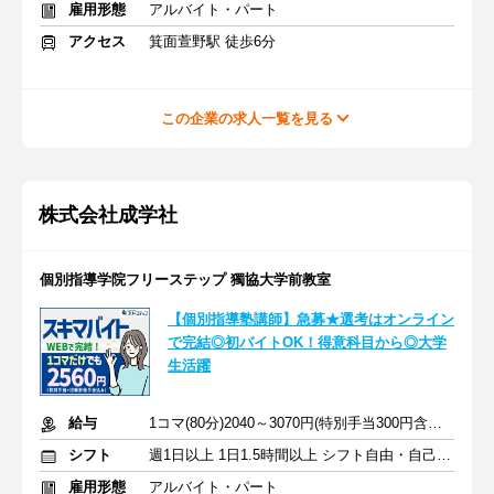
雇用形態
アルバイト・パート
アクセス
箕面萱野駅 徒歩6分
この企業の求人一覧を見る
株式会社成学社
個別指導学院フリーステップ 獨協大学前教室
【個別指導塾講師】急募★選考はオンライン
で完結◎初バイトOK！得意科目から◎大学
生活躍
給与
1コマ(80分)2040～3070円(特別手当300円含む)+授業前後手当520円
シフト
週1日以上 1日1.5時間以上 シフト自由・自己申告
雇用形態
アルバイト・パート