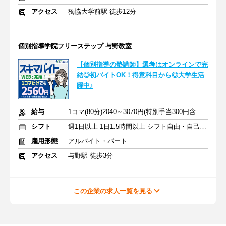
アクセス
獨協大学前駅 徒歩12分
個別指導学院フリーステップ 与野教室
【個別指導の塾講師】選考はオンラインで完
結◎初バイトOK！得意科目から◎大学生活
躍中♪
給与
1コマ(80分)2040～3070円(特別手当300円含む)+授業前後手当520円
シフト
週1日以上 1日1.5時間以上 シフト自由・自己申告
雇用形態
アルバイト・パート
アクセス
与野駅 徒歩3分
この企業の求人一覧を見る