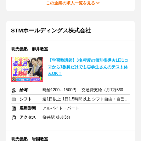
この企業の求人一覧を見る
STMホールディングス株式会社
明光義塾 柳井教室
【学習塾講師】3名程度の個別指導★1日1コ
マから1教科だけでも◎学生さんのテスト休
みOK！
給与
時給1200～1500円 + 交通費支給（月1万5600円迄）
シフト
週1日以上 1日1.5時間以上 シフト自由・自己申告
雇用形態
アルバイト・パート
アクセス
柳井駅 徒歩3分
明光義塾 岩国教室