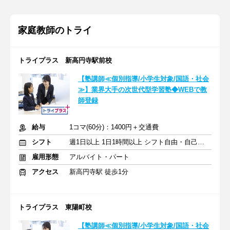
家庭教師のトライ
トライプラス 新高円寺駅前校
【塾講師≪個別指導/小学生対象/国語・社会
≫】業界大手の次世代型学習塾◆WEBで教
師登録
給与
1コマ(60分)：1400円＋交通費
シフト
週1日以上 1日1時間以上 シフト自由・自己申告
雇用形態
アルバイト・パート
アクセス
新高円寺駅 徒歩1分
トライプラス 東陽町校
【塾講師≪個別指導/小学生対象/国語・社会