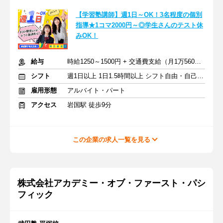
【学習塾講師】週1日～OK！3名程度の個別
指導★1コマ2000円～◎学生さんのテスト休
みOK！
給与
時給1250～1500円 + 交通費支給（月1万5600円迄）
シフト
週1日以上 1日1.5時間以上 シフト自由・自己申告
雇用形態
アルバイト・パート
アクセス
岩国駅 徒歩9分
この企業の求人一覧を見る
株式会社アカデミー・オブ・ファースト・パシ
フィック