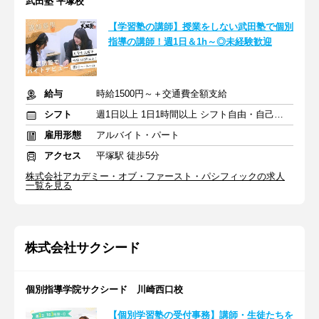
武田塾 平塚校
【学習塾の講師】授業をしない武田塾で個別
指導の講師！週1日＆1h～◎未経験歓迎
給与
時給1500円～＋交通費全額支給
シフト
週1日以上 1日1時間以上 シフト自由・自己申告
雇用形態
アルバイト・パート
アクセス
平塚駅 徒歩5分
株式会社アカデミー・オブ・ファースト・パシフィックの求人
一覧を見る
株式会社サクシード
個別指導学院サクシード 川崎西口校
【個別学習塾の受付事務】講師・生徒たちを