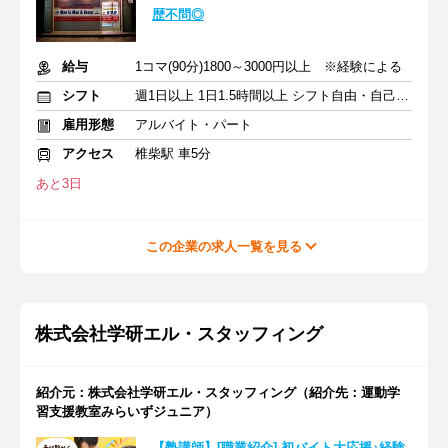
歴不問◎
給与
1コマ(90分)1800～3000円以上 ※経験による
シフト
週1日以上 1日1.5時間以上 シフト自由・自己申告
雇用形態
アルバイト・パート
アクセス
椎柴駅 車5分
あと3日
この企業の求人一覧を見る
株式会社学研エル・スタッフィング
紹介元：株式会社学研エル・スタッフィング（紹介先：運動学
習支援教室みらいずジュニア）
【塾講師】[職業紹介] 初バイト大応援♪経験