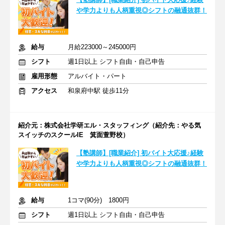
や学力よりも人柄重視◎シフトの融通抜群！
給与
月給223000～245000円
シフト
週1日以上 シフト自由・自己申告
雇用形態
アルバイト・パート
アクセス
和泉府中駅 徒歩11分
紹介元：株式会社学研エル・スタッフィング（紹介先：やる気
スイッチのスクールIE 箕面萱野校）
【塾講師】[職業紹介] 初バイト大応援♪経験
や学力よりも人柄重視◎シフトの融通抜群！
給与
1コマ(90分) 1800円
シフト
週1日以上 シフト自由・自己申告