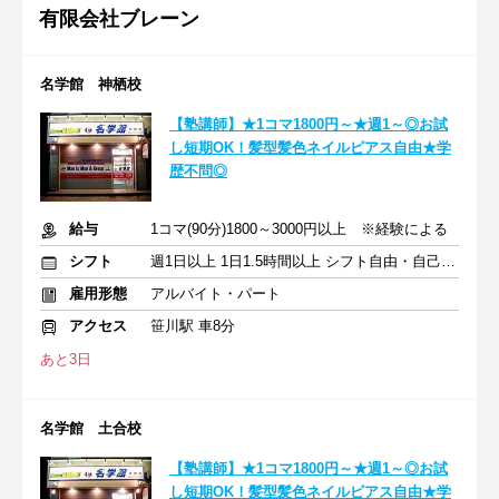
有限会社ブレーン
名学館 神栖校
【塾講師】★1コマ1800円～★週1～◎お試
し短期OK！髪型髪色ネイルピアス自由★学
歴不問◎
給与
1コマ(90分)1800～3000円以上 ※経験による
シフト
週1日以上 1日1.5時間以上 シフト自由・自己申告
雇用形態
アルバイト・パート
アクセス
笹川駅 車8分
あと3日
名学館 土合校
【塾講師】★1コマ1800円～★週1～◎お試
し短期OK！髪型髪色ネイルピアス自由★学