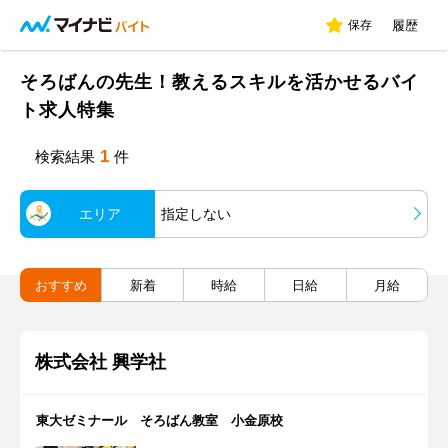
保存
履歴
そろばんの先生！教えるスキルを活かせるバイ
ト求人特集
1
検索結果
件
エリア
指定しない
おすすめ
新着
時給
日給
月給
株式会社 興学社
東大ゼミナール そろばん教室 小金原校