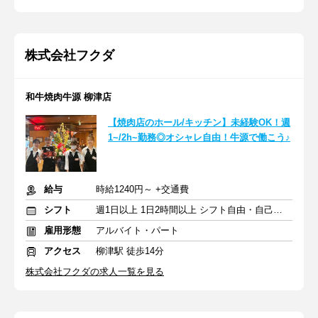
株式会社フクダ
和牛焼肉牛源 柳津店
【焼肉店のホール/キッチン】未経験OK！週
1~/2h~勤務◎オシャレ自由！牛源で働こう♪
給与
時給1240円～ +交通費
シフト
週1日以上 1日2時間以上 シフト自由・自己申告
雇用形態
アルバイト・パート
アクセス
柳津駅 徒歩14分
株式会社フクダの求人一覧を見る