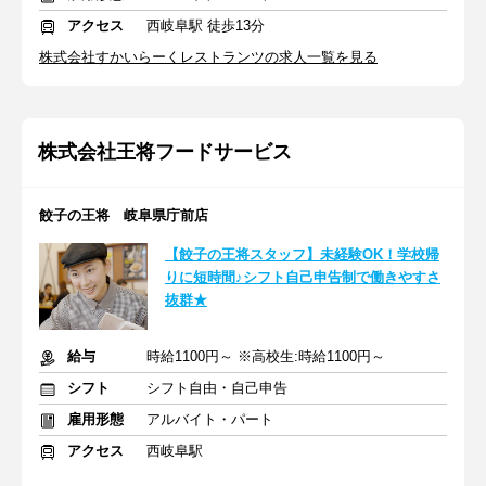
アクセス
西岐阜駅 徒歩13分
株式会社すかいらーくレストランツの求人一覧を見る
株式会社王将フードサービス
餃子の王将 岐阜県庁前店
【餃子の王将スタッフ】未経験OK！学校帰
りに短時間♪シフト自己申告制で働きやすさ
抜群★
給与
時給1100円～ ※高校生:時給1100円～
シフト
シフト自由・自己申告
雇用形態
アルバイト・パート
アクセス
西岐阜駅