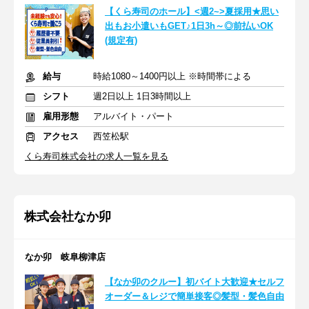
【くら寿司のホール】<週2~>夏採用★思い
出もお小遣いもGET♪1日3h～◎前払いOK
(規定有)
給与
時給1080～1400円以上 ※時間帯による
シフト
週2日以上 1日3時間以上
雇用形態
アルバイト・パート
アクセス
西笠松駅
くら寿司株式会社の求人一覧を見る
株式会社なか卯
なか卯 岐阜柳津店
【なか卯のクルー】初バイト大歓迎★セルフ
オーダー＆レジで簡単接客◎髪型・髪色自由