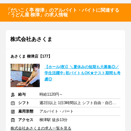
「だいこく亭 柳津」のアルバイト・バイトに関連する
「うどん屋 柳津」の求人情報
株式会社あさくま
あさくま 柳津店【177】
【ホール(夜)】＼夏休みの短期も大募集◎／
学生活躍中♪初バイトもOK★テスト期間も考
慮◎
給与
時給1120円～
シフト
週2日以上 1日3時間以上 シフト自由・自己申告
雇用形態
アルバイト・パート
アクセス
柳津駅 徒歩13分
株式会社あさくまの求人一覧を見る