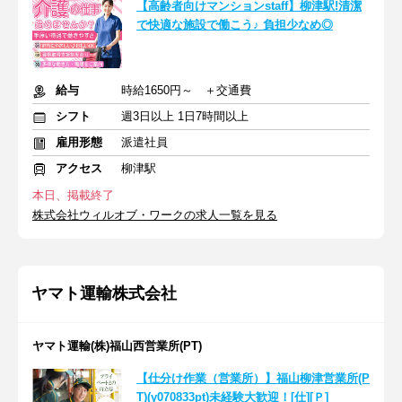
【高齢者向けマンションstaff】柳津駅!清潔
で快適な施設で働こう♪ 負担少なめ◎
給与
時給1650円～ ＋交通費
シフト
週3日以上 1日7時間以上
雇用形態
派遣社員
アクセス
柳津駅
本日、掲載終了
株式会社ウィルオブ・ワークの求人一覧を見る
ヤマト運輸株式会社
ヤマト運輸(株)福山西営業所(PT)
【仕分け作業（営業所）】福山柳津営業所(P
T)(y070833pt)未経験大歓迎！[仕][Ｐ]