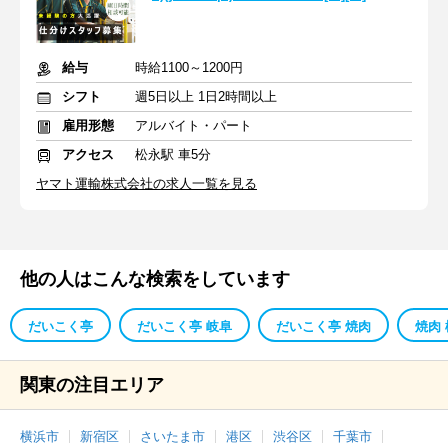
給与
時給1100～1200円
シフト
週5日以上 1日2時間以上
雇用形態
アルバイト・パート
アクセス
松永駅 車5分
ヤマト運輸株式会社の求人一覧を見る
他の人はこんな検索をしています
だいこく亭
だいこく亭 岐阜
だいこく亭 焼肉
焼肉
関東の注目エリア
横浜市
新宿区
さいたま市
港区
渋谷区
千葉市