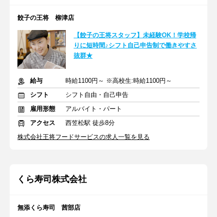
餃子の王将 柳津店
【餃子の王将スタッフ】未経験OK！学校帰
りに短時間♪シフト自己申告制で働きやすさ
抜群★
給与
時給1100円～ ※高校生:時給1100円～
シフト
シフト自由・自己申告
雇用形態
アルバイト・パート
アクセス
西笠松駅 徒歩8分
株式会社王将フードサービスの求人一覧を見る
くら寿司株式会社
無添くら寿司 茜部店