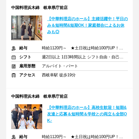
中国料理浜木綿 岐阜県庁前店
【中華料理店のホール】主婦活躍中！平⽇の
み＆短時間&短期OK！家庭都合によるお休
みも◎
給与
時給1120円～ ★土日祝は時給100円UP！ ★高校生も同時給！
シフト
週2日以上 1日3時間以上 シフト自由・自己申告
雇用形態
アルバイト・パート
アクセス
西岐阜駅 徒歩19分
中国料理浜木綿 岐阜県庁前店
【中華料理店のホール】⾼校⽣歓迎！短期&
友達と応募＆短時間＆学校との両⽴も全部O
K♪
給与
時給1120円～ ★土日祝は時給100円UP！ ★高校生も同時給！