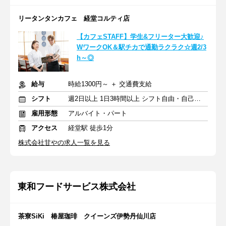
リータンタンカフェ 経堂コルティ店
【カフェSTAFF】学生&フリーター大歓迎♪
WワークOK＆駅チカで通勤ラクラク☆週2/3
h～◎
給与
時給1300円～ ＋ 交通費支給
シフト
週2日以上 1日3時間以上 シフト自由・自己申告
雇用形態
アルバイト・パート
アクセス
経堂駅 徒歩1分
株式会社甘やの求人一覧を見る
東和フードサービス株式会社
茶寮SiKi 椿屋珈琲 クイーンズ伊勢丹仙川店