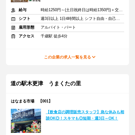
給与
時給1250円～(土日祝終日は時給1350円)＋交通費
シフト
週3日以上 1日4時間以上 シフト自由・自己申告
雇用形態
アルバイト・パート
アクセス
千歳駅 徒歩4分
この企業の求人一覧を見る
道の駅木更津 うまくたの里
はなまる市場 【001】
【飲食店の調理販売スタッフ】急な休みも相
談OK◎！スキマも◎短期・週3日～OK！