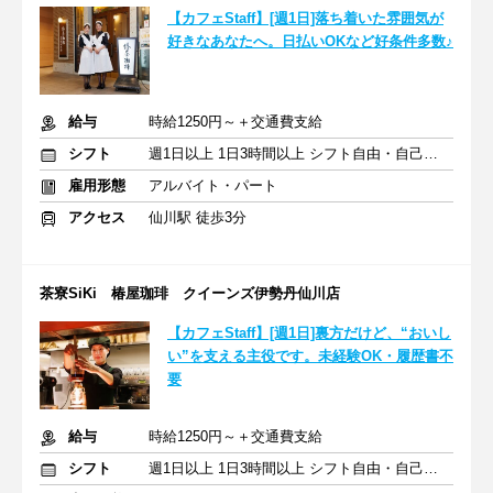
【カフェStaff】[週1日]落ち着いた雰囲気が
好きなあなたへ。日払いOKなど好条件多数♪
給与
時給1250円～＋交通費支給
シフト
週1日以上 1日3時間以上 シフト自由・自己申告
雇用形態
アルバイト・パート
アクセス
仙川駅 徒歩3分
茶寮SiKi 椿屋珈琲 クイーンズ伊勢丹仙川店
【カフェStaff】[週1日]裏方だけど、“おいし
い”を支える主役です。未経験OK・履歴書不
要
給与
時給1250円～＋交通費支給
シフト
週1日以上 1日3時間以上 シフト自由・自己申告