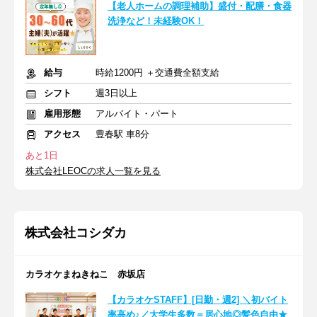
【老人ホームの調理補助】盛付・配膳・食器
洗浄など！未経験OK！
給与
時給1200円 ＋交通費全額支給
シフト
週3日以上
雇用形態
アルバイト・パート
アクセス
豊春駅 車8分
あと1日
株式会社LEOCの求人一覧を見る
株式会社コシダカ
カラオケまねきねこ 赤坂店
【カラオケSTAFF】[日勤・週2] ＼初バイト
率高め♪／大学生多数＝居心地◎髪色自由★