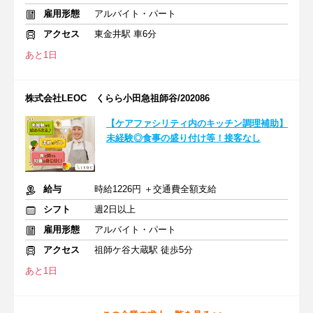
雇用形態
アルバイト・パート
アクセス
東金井駅 車6分
あと1日
株式会社LEOC くらら小田急祖師谷/202086
【ケアファシリティ内のキッチン調理補助】
未経験◎食事の盛り付け等！接客なし
給与
時給1226円 ＋交通費全額支給
シフト
週2日以上
雇用形態
アルバイト・パート
アクセス
祖師ケ谷大蔵駅 徒歩5分
あと1日