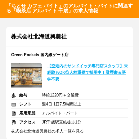
「ちとせ カフェ バイト」のアルバイト・バイトに関連す
る「喫茶店 アルバイト 千歳」の求人情報
株式会社北海道興農社
Green Pockets 国内線ゲート店
【空港内のサンドイッチ専門店スタッフ】未
経験もOK◎人柄重視で採用中！履歴書＆語
学不要
給与
時給1220円＋交通費
シフト
週4日 1日7.5時間以上
雇用形態
アルバイト・パート
アクセス
JR千歳駅直結徒歩1分
株式会社北海道興農社の求人一覧を見る