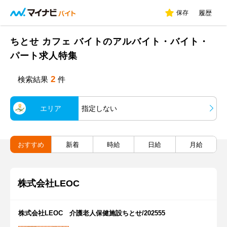
保存
履歴
ちとせ カフェ バイトのアルバイト・バイト・
パート求人特集
2
検索結果
件
エリア
指定しない
おすすめ
新着
時給
日給
月給
株式会社LEOC
株式会社LEOC 介護老人保健施設ちとせ/202555