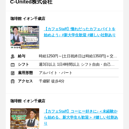
C‐United株式会社
珈琲館 イオン千歳店
【カフェStaff】憧れだったカフェバイトを
始めよう♪ #新大学生歓迎 #嬉しい社割あり
給与
時給1250円～(土日祝終日は時給1350円)＋交通費
シフト
週3日以上 1日4時間以上 シフト自由・自己申告
雇用形態
アルバイト・パート
アクセス
千歳駅 徒歩4分
珈琲館 イオン千歳店
【カフェStaff】コーヒー好きに♪＜未経験か
ら始める、新大学生も歓迎＞ #嬉しい社割あ
り