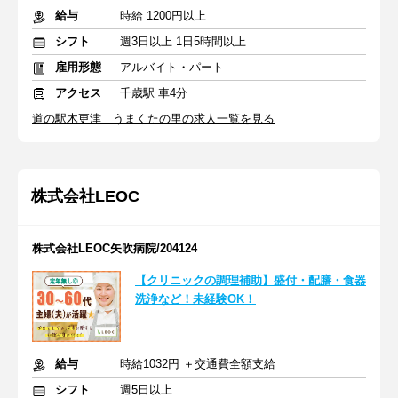
給与
時給 1200円以上
シフト
週3日以上 1日5時間以上
雇用形態
アルバイト・パート
アクセス
千歳駅 車4分
道の駅木更津 うまくたの里の求人一覧を見る
株式会社LEOC
株式会社LEOC矢吹病院/204124
【クリニックの調理補助】盛付・配膳・食器
洗浄など！未経験OK！
給与
時給1032円 ＋交通費全額支給
シフト
週5日以上