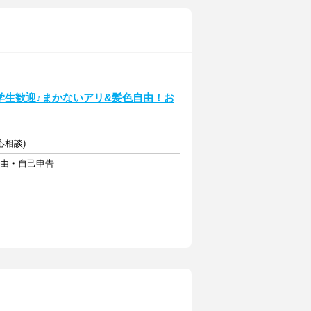
！学生歓迎♪まかないアリ&髪色自由！お
応相談)
自由・自己申告