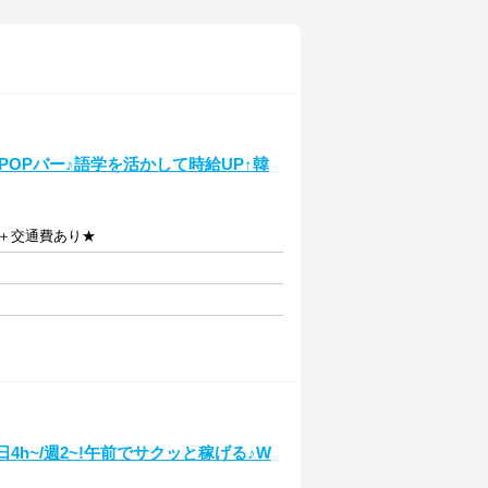
-POPバー♪語学を活かして時給UP↑韓
〜)＋交通費あり★
日4h~/週2~!午前でサクッと稼げる♪W