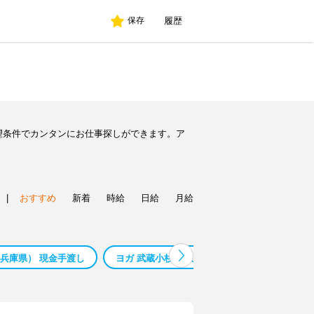
履歴
保存
望条件でカンタンにお仕事探しができます。ア
|
おすすめ
新着
時給
日給
月給
（兵庫県） 現金手渡し
ヨガ 武蔵小杉 求人
菰野アルバイト