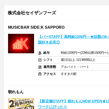
株式会社セイザンフーズ
MUSICBAR SIDE:K SAPPORO
【バーSTAFF】高時給1200円～★話題のK
国好き必見◎
給与
時給1200円〜(22時以降1500円
シフト
週1日以上 1日3時間以上
雇用形態
アルバイト・パート
アクセス
すすきの駅
朝れもん
【新店舗STAFF】朝れもんNEW OPEN★1
ワークにぴったり