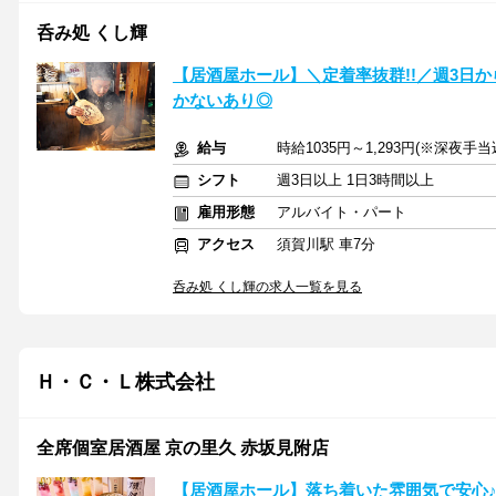
呑み処 くし輝
【居酒屋ホール】＼定着率抜群!!／週3日か
かないあり◎
給与
時給1035円～1,293円(※深夜手
シフト
週3日以上 1日3時間以上
雇用形態
アルバイト・パート
アクセス
須賀川駅 車7分
呑み処 くし輝の求人一覧を見る
Ｈ・Ｃ・Ｌ株式会社
全席個室居酒屋 京の里久 赤坂見附店
【居酒屋ホール】落ち着いた雰囲気で安心