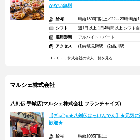
かない無料
給与
時給1300円以上／22～23時:時給
シフト
週1日以上 1日4時間以上 シフト
雇用形態
アルバイト・パート
アクセス
(1)赤坂見附駅 (2)品川駅
Ｈ・Ｃ・Ｌ株式会社の求人一覧を見る
マルシェ株式会社
八剣伝 手城店(マルシェ株式会社 フランチャイズ)
【(*´ω`)σ★八剣伝はっけんでん】★元
歓迎★
給与
時給1085円以上