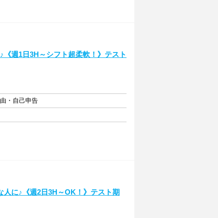
N♪《週1日3H～シフト超柔軟！》テスト
自由・自己申告
人に♪《週2日3H～OK！》テスト期