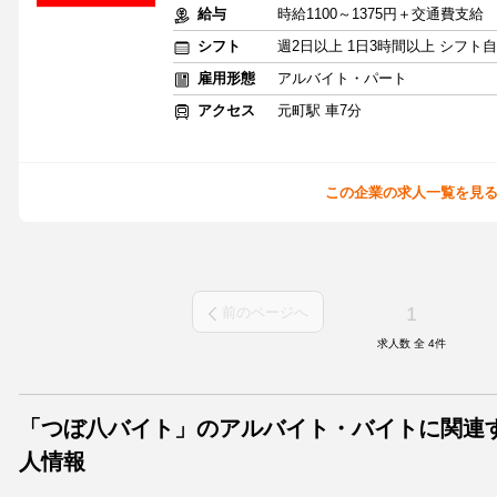
給与
時給1100～1375円＋交通費支給
シフト
週2日以上 1日3時間以上 シフト
雇用形態
アルバイト・パート
アクセス
元町駅 車7分
この企業の求人一覧を見
1
前のページへ
求人数 全
4
件
「つぼ八バイト」のアルバイト・バイトに関連
人情報