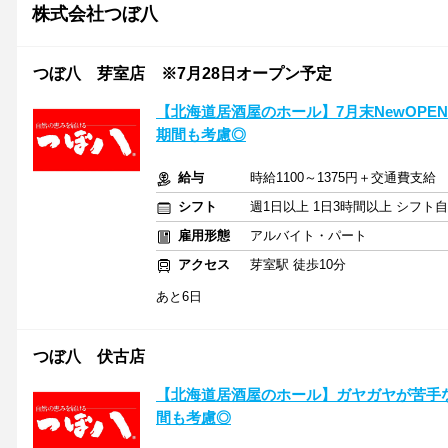
株式会社つぼ八
つぼ八 芽室店 ※7月28日オープン予定
【北海道居酒屋のホール】7月末NewOPE
期間も考慮◎
給与
時給1100～1375円＋交通費支給
シフト
週1日以上 1日3時間以上 シフト
雇用形態
アルバイト・パート
アクセス
芽室駅 徒歩10分
あと6日
つぼ八 伏古店
【北海道居酒屋のホール】ガヤガヤが苦手な
間も考慮◎