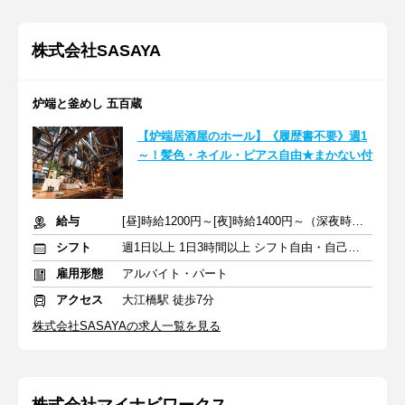
株式会社SASAYA
炉端と釜めし 五百蔵
【炉端居酒屋のホール】《履歴書不要》週1
～！髪色・ネイル・ピアス自由★まかない付
給与
[昼]時給1200円～[夜]時給1400円～（深夜時給25％UP）+交通費
シフト
週1日以上 1日3時間以上 シフト自由・自己申告
雇用形態
アルバイト・パート
アクセス
大江橋駅 徒歩7分
株式会社SASAYAの求人一覧を見る