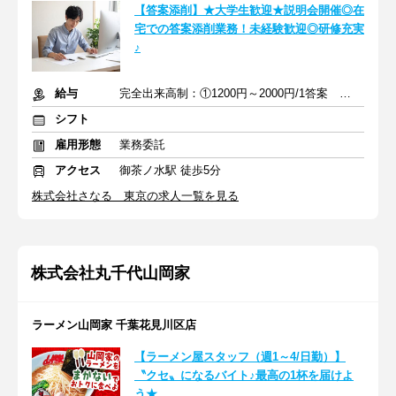
【答案添削】★大学生歓迎★説明会開催◎在
宅での答案添削業務！未経験歓迎◎研修充実
♪
給与
完全出来高制：①1200円～2000円/1答案 ②2000円～4000円/1答案
シフト
雇用形態
業務委託
アクセス
御茶ノ水駅 徒歩5分
株式会社さなる 東京の求人一覧を見る
株式会社丸千代山岡家
ラーメン山岡家 千葉花見川区店
【ラーメン屋スタッフ（週1～4/日勤）】
〝クセ〟になるバイト♪最高の1杯を届けよ
う★