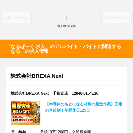
1
前のページへ
次のページへ
求人数 全
4
件
「なるぱーく 求人」のアルバイト・バイトに関連する
「なる」の求人情報
株式会社BREXA Next
株式会社BREXA Next 千葉支店 12848-01／E10
【半導体のもとになる材料の製造作業】安定
の月給制！年間休日125日
給与
月給19万1200円＋交通費全額