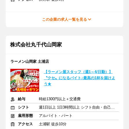
この企業の求人一覧を見る
株式会社丸千代山岡家
ラーメン山岡家 土浦店
【ラーメン屋スタッフ（週1～4/日勤）】
〝クセ〟になるバイト♪最高の1杯を届けよ
う★
給与
時給1300円以上＋交通費
シフト
週1日以上 1日3時間以上 シフト自由・自己申告
雇用形態
アルバイト・パート
アクセス
土浦駅 徒歩10分