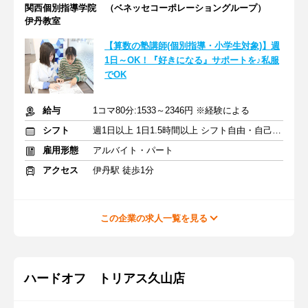
関西個別指導学院 （ベネッセコーポレーショングループ）
伊丹教室
【算数の塾講師(個別指導・小学生対象)】週
1日～OK！『好きになる』サポートを♪私服
でOK
給与
1コマ80分:1533～2346円 ※経験による
シフト
週1日以上 1日1.5時間以上 シフト自由・自己申告
雇用形態
アルバイト・パート
アクセス
伊丹駅 徒歩1分
この企業の求人一覧を見る
ハードオフ トリアス久山店