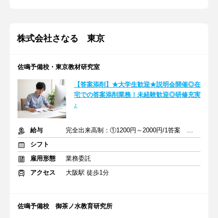
株式会社さなる 東京
佐鳴予備校・東京教材研究室
【答案添削】★大学生歓迎★説明会開催◎在
宅での答案添削業務！未経験歓迎◎研修充実
♪
給与
完全出来高制：①1200円～2000円/1答案 ②2000円～4000円/1答案
シフト
雇用形態
業務委託
アクセス
大阪駅 徒歩1分
佐鳴予備校 御茶ノ水教育研究所