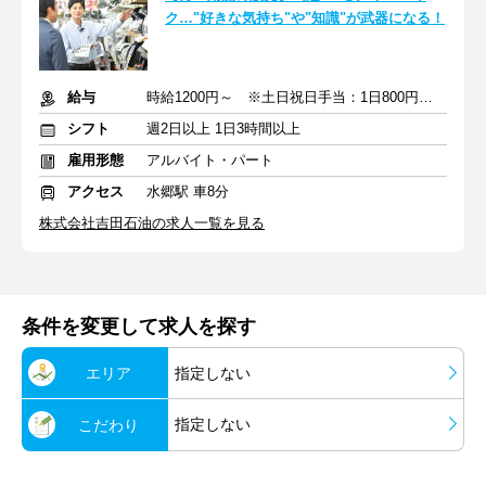
ク…"好きな気持ち"や"知識"が武器になる！
給与
時給1200円～ ※土日祝日手当：1日800円支給
シフト
週2日以上 1日3時間以上
雇用形態
アルバイト・パート
アクセス
水郷駅 車8分
株式会社吉田石油の求人一覧を見る
条件を変更して求人を探す
エリア
指定しない
指定しない
こだわり