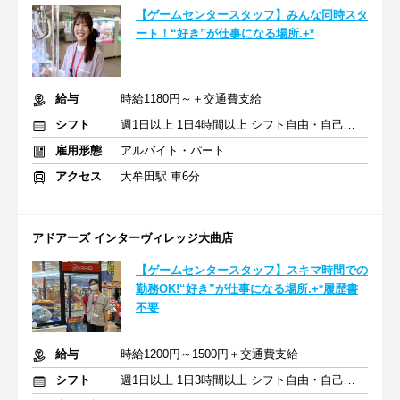
【ゲームセンタースタッフ】みんな同時スタ
ート！“好き”が仕事になる場所.+*
給与
時給1180円～＋交通費支給
シフト
週1日以上 1日4時間以上 シフト自由・自己申告
雇用形態
アルバイト・パート
アクセス
大牟田駅 車6分
アドアーズ インターヴィレッジ大曲店
【ゲームセンタースタッフ】スキマ時間での
勤務OK!“好き”が仕事になる場所.+*履歴書
不要
給与
時給1200円～1500円＋交通費支給
シフト
週1日以上 1日3時間以上 シフト自由・自己申告