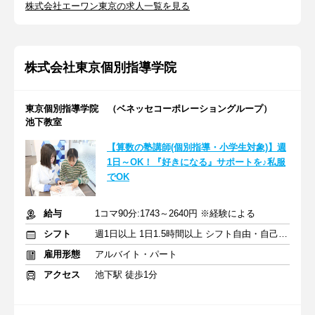
株式会社エーワン東京の求人一覧を見る
株式会社東京個別指導学院
東京個別指導学院 （ベネッセコーポレーショングループ）
池下教室
【算数の塾講師(個別指導・小学生対象)】週
1日～OK！『好きになる』サポートを♪私服
でOK
給与
1コマ90分:1743～2640円 ※経験による
シフト
週1日以上 1日1.5時間以上 シフト自由・自己申告
雇用形態
アルバイト・パート
アクセス
池下駅 徒歩1分