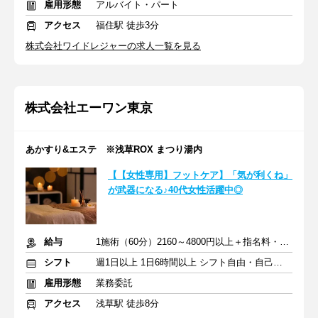
雇用形態
アルバイト・パート
アクセス
福住駅 徒歩3分
株式会社ワイドレジャーの求人一覧を見る
株式会社エーワン東京
あかすり&エステ ※浅草ROX まつり湯内
【【女性専用】フットケア】「気が利くね」
が武器になる♪40代女性活躍中◎
給与
1施術（60分）2160～4800円以上＋指名料・インセン
シフト
週1日以上 1日6時間以上 シフト自由・自己申告
雇用形態
業務委託
アクセス
浅草駅 徒歩8分