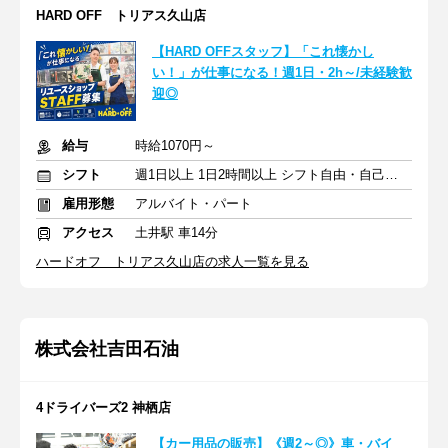
HARD OFF トリアス久山店
【HARD OFFスタッフ】「これ懐かし
い！」が仕事になる！週1日・2h～/未経験歓
迎◎
給与
時給1070円～
シフト
週1日以上 1日2時間以上 シフト自由・自己申告
雇用形態
アルバイト・パート
アクセス
土井駅 車14分
ハードオフ トリアス久山店の求人一覧を見る
株式会社吉田石油
4ドライバーズ2 神栖店
【カー用品の販売】《週2～◎》車・バイ