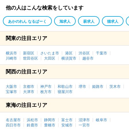
他の人はこんな検索をしています
あかのれん なるぱーく
旭求人
萩求人
猫求人
関東の注目エリア
横浜市
新宿区
さいたま市
港区
渋谷区
千葉市
川崎市
世田谷区
大田区
横須賀市
越谷市
関西の注目エリア
大阪市
京都市
神戸市
和歌山市
堺市
姫路市
茨木市
宝塚市
大津市
枚方市
寝屋川市
東海の注目エリア
名古屋市
浜松市
静岡市
富士市
沼津市
岐阜市
四日市市
鈴鹿市
豊橋市
安城市
一宮市