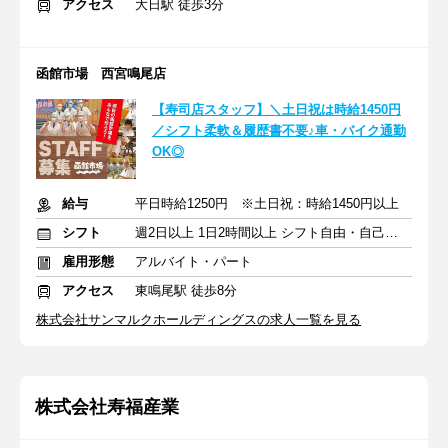
アクセス
大日駅 徒歩3分
函館市場 西宮鳴尾店
【寿司店スタッフ】＼土日祝は時給1450円
／シフト柔軟＆履歴書不要♪車・バイク通勤
OK◎
給与
平日時給1250円 ※土日祝：時給1450円以上
シフト
週2日以上 1日2時間以上 シフト自由・自己申告
雇用形態
アルバイト・パート
アクセス
東鳴尾駅 徒歩8分
株式会社サンマルクホールディングスの求人一覧を見る
株式会社寿福産業