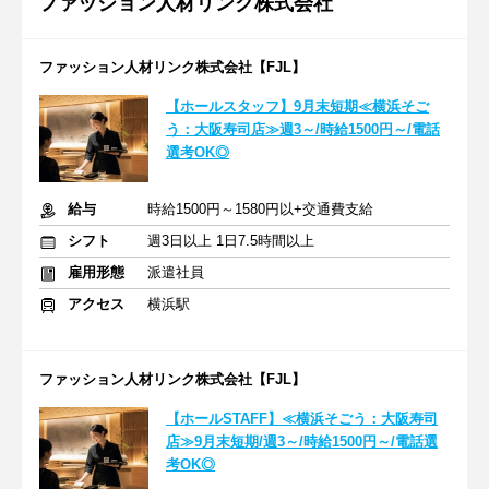
ファッション人材リンク株式会社
ファッション人材リンク株式会社【FJL】
【ホールスタッフ】9月末短期≪横浜そご
う：大阪寿司店≫週3～/時給1500円～/電話
選考OK◎
給与
時給1500円～1580円以+交通費支給
シフト
週3日以上 1日7.5時間以上
雇用形態
派遣社員
アクセス
横浜駅
ファッション人材リンク株式会社【FJL】
【ホールSTAFF】≪横浜そごう：大阪寿司
店≫9月末短期/週3～/時給1500円～/電話選
考OK◎