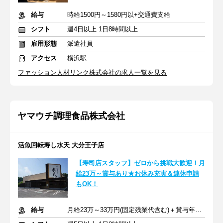
給与
時給1500円～1580円以+交通費支給
シフト
週4日以上 1日8時間以上
雇用形態
派遣社員
アクセス
横浜駅
ファッション人材リンク株式会社の求人一覧を見る
ヤマウチ調理食品株式会社
活魚回転寿し水天 大分王子店
【寿司店スタッフ】ゼロから挑戦大歓迎！月
給23万～賞与あり★お休み充実＆連休申請
もOK！
給与
月給23万～33万円(固定残業代含む)＋賞与年2回＋交通費