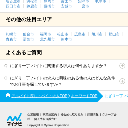
名古屋市
浜松市
静岡市
富士市
沼津市
岐阜市
四日市市
鈴鹿市
豊橋市
安城市
一宮市
その他の注目エリア
札幌市
仙台市
福岡市
松山市
広島市
旭川市
郡山市
青森市
函館市
北九州市
熊本市
よくあるご質問
にぎり一丁 バイトに関連する求人は何件ありますか？
にぎり一丁 バイトの求人に興味のある他の人はどんな条件
でお仕事を探していますか？
アルバイト探し・バイト求人TOP
キーワードTOP
にぎり一丁 
企業情報
事業所案内
社会的な取り組み
採用情報
グループ会
社
個人情報保護方針
Copyright © Mynavi Corporation