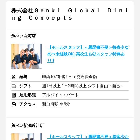
株式会社Ｇｅｎｋｉ Ｇｌｏｂａｌ Ｄｉｎｉ
ｎｇ Ｃｏｎｃｅｐｔｓ
魚べい白河店
【ホールスタッフ】＜履歴書不要＞接客少な
め⇒未経験OK♪高校生も◎スタッフ特典あ
り!!
給与
時給1070円以上 ＋交通費全額
シフト
週1日以上 1日2時間以上 シフト自由・自己申告
雇用形態
アルバイト・パート
アクセス
新白河駅 車6分
魚べい新潟近江店
【ホールスタッフ】＜履歴書不要＞接客少な