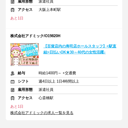
雇用形態
派遣社員
アクセス
大阪上本町駅
あと1日
株式会社アドミック/O19820H
【百貨店内の寿司店ホールスタッフ】<駅直
結>日払いOK★30～40代の女性活躍♪
給与
時給1400円～ +交通費
シフト
週4日以上 1日4時間以上
雇用形態
派遣社員
アクセス
心斎橋駅
あと1日
株式会社アドミックの求人一覧を見る