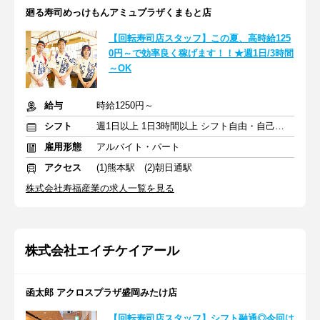
廻る寿司めっけもんアミュプラザくまもと店
【回転寿司店スタッフ】この夏、高時給125
0円～で効率良く稼げます！！★週1日/3時間
～OK
給与
時給1250円～
シフト
週1日以上 1日3時間以上 シフト自由・自己申告
雇用形態
アルバイト・パート
アクセス
(1)熊本駅 (2)朝日通駅
株式会社寿福産業の求人一覧を見る
株式会社エイチケイアール
函太郎 アクロスプラザ盛岡みたけ店
【回転寿司店スタッフ】シフト融通◎今回は