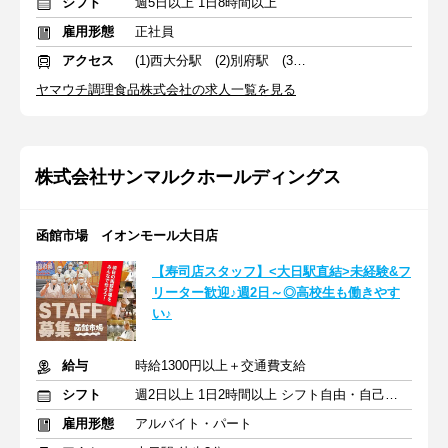
シフト
週5日以上 1日8時間以上
雇用形態
正社員
アクセス
(1)西大分駅 (2)別府駅 (3)高城駅
ヤマウチ調理食品株式会社の求人一覧を見る
株式会社サンマルクホールディングス
函館市場 イオンモール大日店
【寿司店スタッフ】<大日駅直結>未経験&フ
リーター歓迎♪週2日～◎高校生も働きやす
い♪
給与
時給1300円以上＋交通費支給
シフト
週2日以上 1日2時間以上 シフト自由・自己申告
雇用形態
アルバイト・パート