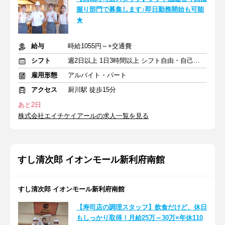
握り部門で募集します♪即日勤務開始も可能
★
給与
時給1055円～+交通費
シフト
週2日以上 1日3時間以上 シフト自由・自己申告
雇用形態
アルバイト・パート
アクセス
厨川駅 徒歩15分
あと2日
株式会社エイチケイアールの求人一覧を見る
すし清次郎 イオンモール新利府南館
すし清次郎 イオンモール新利府南館
【寿司店の調理スタッフ】飲食だけど、休日
もしっかり取得！月給25万～30万×年休110