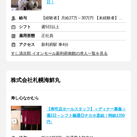
日！
給与
【経験者】月給27万～30万円 【未経験者】月給25万円
シフト
週5日以上
雇用形態
正社員
アクセス
新利府駅 車4分
すし清次郎 イオンモール新利府南館の求人一覧を見る
株式会社札幌海鮮丸
寿し心なかむら
【寿司店ホールスタッフ】＜ディナー募集＞
週2日～シフト融通◎チカホ直結！時給1350
円♪