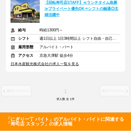
【回転寿司店STAFF】≪ランチタイム急募
≫プライベート優先OK⇒シフトの融通◎主
婦活躍中
給与
時給1300円～
シフト
週1日以上 1日3時間以上 シフト自由・自己申告
雇用形態
アルバイト・パート
アクセス
京急大津駅 徒歩4分
日本水産観光株式会社の求人一覧を見る
1
前のページへ
次のページへ
求人数 全
1
件
「にぎり一丁 バイト」のアルバイト・バイトに関連する
「寿司店 スタッフ」の求人情報