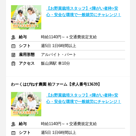
【お野菜栽培スタッフ】<障がい者枠>安
心・安全な環境で一般就労にチャレンジ！
給与
時給1140円～＋交通費規定支給
シフト
週5日 1日6時間以上
雇用形態
アルバイト・パート
アクセス
飯山満駅 車10分
わーくはぴねす農園 柏ファーム【求人番号13639】
【お野菜栽培スタッフ】<障がい者枠>安
心・安全な環境で一般就労にチャレンジ！
給与
時給1140円～＋交通費規定支給
シフト
週5日 1日6時間以上