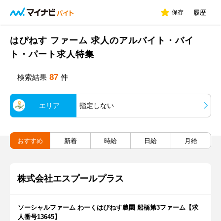
保存
履歴
はぴねす ファーム 求人のアルバイト・バイ
ト・パート求人特集
87
検索結果
件
エリア
指定しない
おすすめ
新着
時給
日給
月給
株式会社エスプールプラス
ソーシャルファーム わーくはぴねす農園 船橋第3ファーム【求
人番号13645】