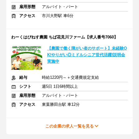
雇用形態
アルバイト・パート
アクセス
市川大野駅 車6分
わーくはぴねす農園 ちば花見川ファーム【求人番号7060】
【農園で働く障がい者のサポート】未経験O
K!やりがい◎ミドルシニア世代活躍!説明会
実施中
給与
時給1220円～＋交通費規定支給
シフト
週5日 1日6時間以上
雇用形態
アルバイト・パート
アクセス
東葉勝田台駅 車12分
この企業の求人一覧を見る