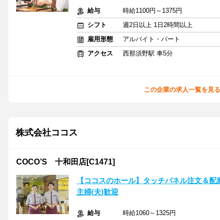
給与
時給1100円～1375円
シフト
週2日以上 1日2時間以上
雇用形態
アルバイト・パート
アクセス
西那須野駅 車5分
この企業の求人一覧を見
株式会社ココス
COCO’S 十和田店[C1471]
【ココスのホール】タッチパネル注文＆配
主婦(夫)歓迎
給与
時給1060～1325円