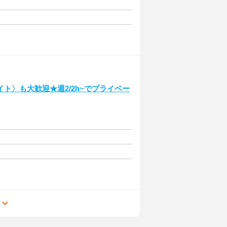
ト〉も大歓迎★週2/2h~でプライベー
る