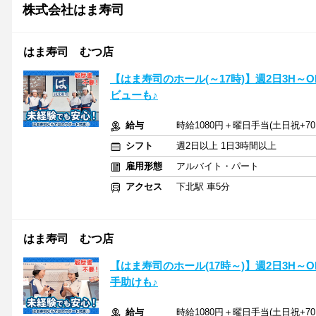
株式会社はま寿司
はま寿司 むつ店
【はま寿司のホール(～17時)】週2日3H
ビューも♪
給与
時給1080円＋曜日手当(土日祝+70
シフト
週2日以上 1日3時間以上
雇用形態
アルバイト・パート
アクセス
下北駅 車5分
はま寿司 むつ店
【はま寿司のホール(17時～)】週2日3H
手助けも♪
給与
時給1080円＋曜日手当(土日祝+70