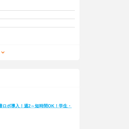
る
膳ロボ導入！週2～短時間OK！学生・