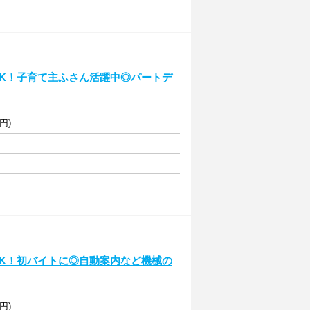
～OK！子育て主ふさん活躍中◎パートデ
円)
～OK！初バイトに◎自動案内など機械の
円)