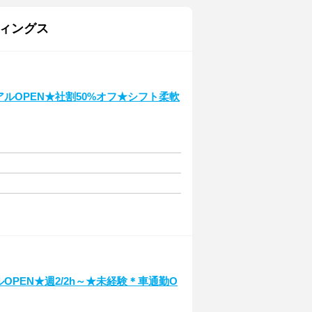
ィングス
アルOPEN★社割50%オフ★シフト柔軟
OPEN★週2/2h～★未経験＊車通勤O