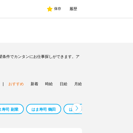
履歴
保存
望条件でカンタンにお仕事探しができます。ア
|
おすすめ
新着
時給
日給
月給
ま寿司 副業
はま寿司 鶴田
はま寿司 長町
はま寿司 狛江