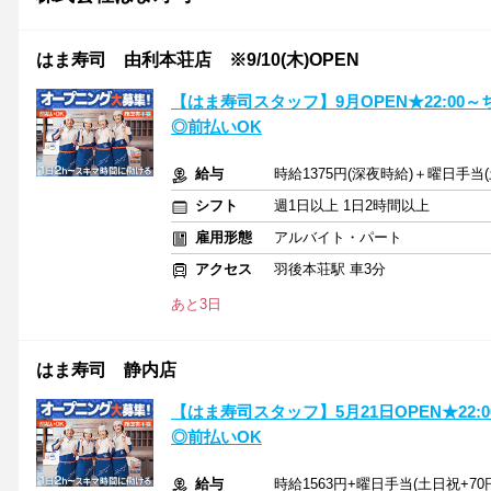
はま寿司 由利本荘店 ※9/10(木)OPEN
【はま寿司スタッフ】9月OPEN★22:0
◎前払いOK
給与
時給1375円(深夜時給)＋曜日手当(
シフト
週1日以上 1日2時間以上
雇用形態
アルバイト・パート
アクセス
羽後本荘駅 車3分
あと3日
はま寿司 静内店
【はま寿司スタッフ】5月21日OPEN★22
◎前払いOK
給与
時給1563円+曜日手当(土日祝+70