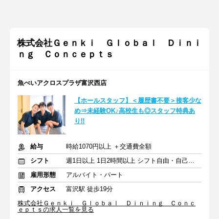
株式会社Ｇｅｎｋｉ Ｇｌｏｂａｌ Ｄｉｎｉ
ｎｇ Ｃｏｎｃｅｐｔｓ
魚べいアクロスプラザ富沢西店
【ホールスタッフ】＜履歴書不要＞接客少な
め⇒未経験OK♪高校生も◎スタッフ特典あ
り!!
給与
時給1070円以上 ＋交通費全額
シフト
週1日以上 1日2時間以上 シフト自由・自己申告
雇用形態
アルバイト・パート
アクセス
富沢駅 徒歩19分
株式会社Ｇｅｎｋｉ Ｇｌｏｂａｌ Ｄｉｎｉｎｇ Ｃｏｎｃ
ｅｐｔｓの求人一覧を見る