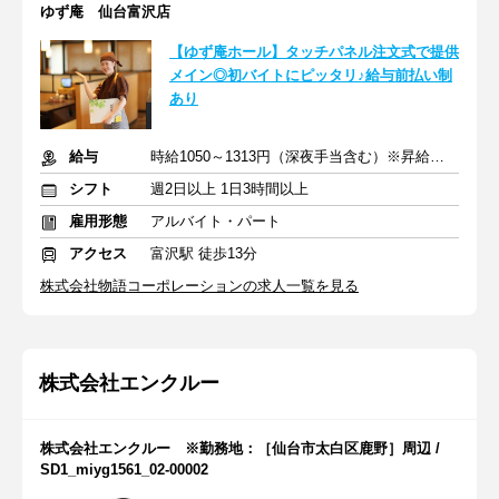
ゆず庵 仙台富沢店
【ゆず庵ホール】タッチパネル注文式で提供
メイン◎初バイトにピッタリ♪給与前払い制
あり
給与
時給1050～1313円（深夜手当含む）※昇給は随時あり
シフト
週2日以上 1日3時間以上
雇用形態
アルバイト・パート
アクセス
富沢駅 徒歩13分
株式会社物語コーポレーションの求人一覧を見る
株式会社エンクルー
株式会社エンクルー ※勤務地：［仙台市太白区鹿野］周辺 /
SD1_miyg1561_02-00002