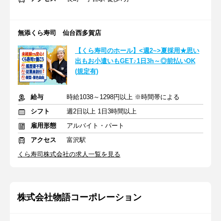
無添くら寿司 仙台西多賀店
【くら寿司のホール】<週2~>夏採用★思い
出もお小遣いもGET♪1日3h～◎前払いOK
(規定有)
給与
時給1038～1298円以上 ※時間帯による
シフト
週2日以上 1日3時間以上
雇用形態
アルバイト・パート
アクセス
富沢駅
くら寿司株式会社の求人一覧を見る
株式会社物語コーポレーション