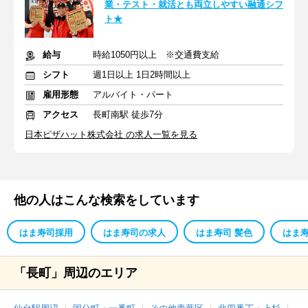
業・テスト・就活とも両立しやすい融通シフ
ト★
給与
時給1050円以上 ※交通費支給
シフト
週1日以上 1日2時間以上
雇用形態
アルバイト・パート
アクセス
長町南駅 徒歩7分
日本ピザハット株式会社 の求人一覧を見る
他の人はこんな検索をしています
はま寿司採用
はま寿司の求人
はま寿司 髪色
はま寿
「長町」周辺のエリア