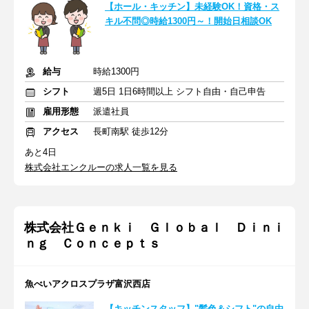
【ホール・キッチン】未経験OK！資格・ス
キル不問◎時給1300円～！開始日相談OK
給与
時給1300円
シフト
週5日 1日6時間以上 シフト自由・自己申告
雇用形態
派遣社員
アクセス
長町南駅 徒歩12分
あと4日
株式会社エンクルーの求人一覧を見る
株式会社Ｇｅｎｋｉ Ｇｌｏｂａｌ Ｄｉｎｉ
ｎｇ Ｃｏｎｃｅｐｔｓ
魚べいアクロスプラザ富沢西店
【キッチンスタッフ】"髪色＆シフト"の自由