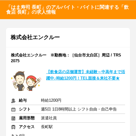
「はま寿司 長町」のアルバイト・バイトに関連する「飲
食店 長町」の求人情報
株式会社エンクルー
株式会社エンクルー ※勤務地：［仙台市太白区］周辺 / TRS
2075
【飲食店の店舗運営】未経験～中高年まで活
躍中♪時給1200円！TEL面接＆来社不要★
給与
時給1200円
シフト
週5日 1日8時間以上 シフト自由・自己申告
雇用形態
派遣社員
アクセス
長町駅
あと4日