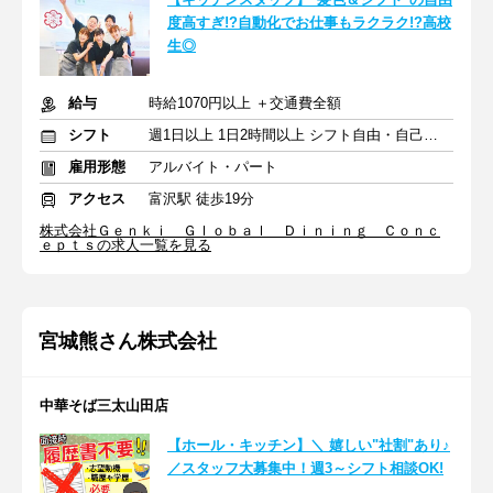
度高すぎ!?自動化でお仕事もラクラク!?高校
生◎
給与
時給1070円以上 ＋交通費全額
シフト
週1日以上 1日2時間以上 シフト自由・自己申告
雇用形態
アルバイト・パート
アクセス
富沢駅 徒歩19分
株式会社Ｇｅｎｋｉ Ｇｌｏｂａｌ Ｄｉｎｉｎｇ Ｃｏｎｃ
ｅｐｔｓの求人一覧を見る
宮城熊さん株式会社
中華そば三太山田店
【ホール・キッチン】＼ 嬉しい"社割"あり♪
／スタッフ大募集中！週3～シフト相談OK!