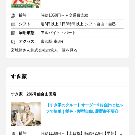
給与
時給1050円～＋交通費支給
シフト
週3日以上 1日3時間以上 シフト自由・自己申告
雇用形態
アルバイト・パート
アクセス
富沢駅 車8分
宮城熊さん株式会社の求人一覧を見る
すき家
すき家 286号仙台山田店
【すき家のクルー】オーダー&お会計はセル
フで簡単｜髪色・髪型自由♪履歴書不要◎
給与
時給1130円～【土日祝】時給+20円【早朝】時給+150円