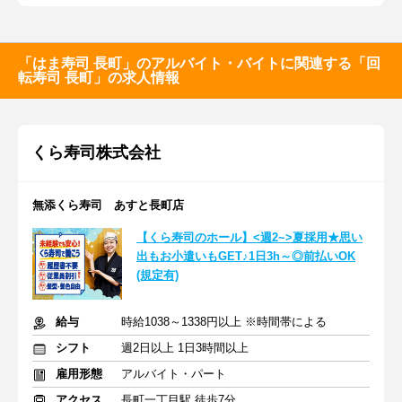
「はま寿司 長町」のアルバイト・バイトに関連する「回
転寿司 長町」の求人情報
くら寿司株式会社
無添くら寿司 あすと長町店
【くら寿司のホール】<週2~>夏採用★思い
出もお小遣いもGET♪1日3h～◎前払いOK
(規定有)
給与
時給1038～1338円以上 ※時間帯による
シフト
週2日以上 1日3時間以上
雇用形態
アルバイト・パート
アクセス
長町一丁目駅 徒歩7分