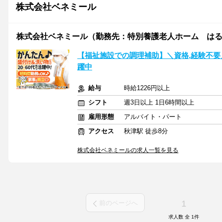
株式会社ベネミール
株式会社ベネミール（勤務先：特別養護老人ホーム は
【福祉施設での調理補助】＼資格,経験不要／
躍中
給与
時給1226円以上
シフト
週3日以上 1日6時間以上
雇用形態
アルバイト・パート
アクセス
秋津駅 徒歩8分
株式会社ベネミールの求人一覧を見る
1
前のページへ
求人数 全
1
件