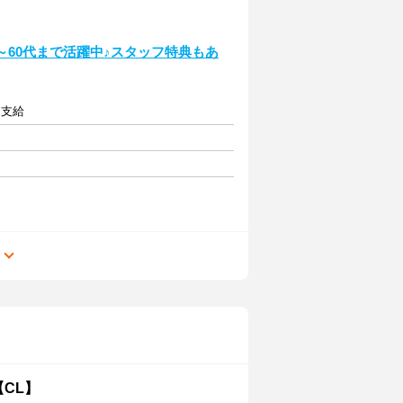
～60代まで活躍中♪スタッフ特典もあ
内支給
る
CL】