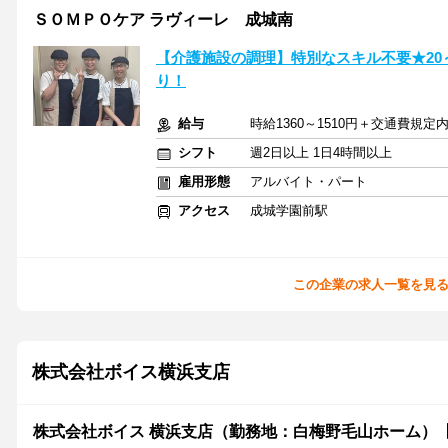
ＳＯＭＰＯケア ラヴィーレ 成城南
【介護施設の調理】特別なスキル不要★20
り！
給与
時給1360～1510円＋交通費規定
シフト
週2日以上 1日4時間以上
雇用形態
アルバイト・パート
アクセス
成城学園前駅
この企業の求人一覧を見
株式会社ボイス横浜支店
株式会社ボイス 横浜支店（勤務地：白梅野毛山ホーム）【