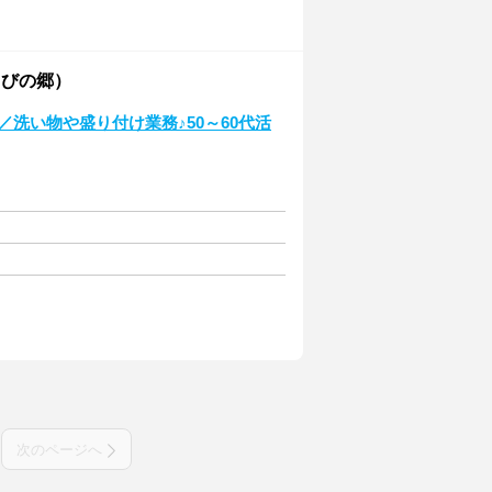
るびの郷）
洗い物や盛り付け業務♪50～60代活
次のページへ