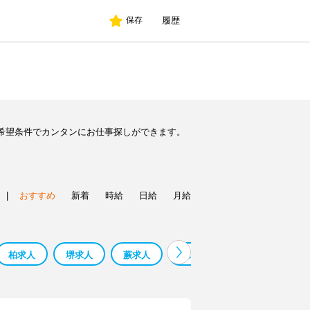
履歴
保存
希望条件でカンタンにお仕事探しができます。
|
おすすめ
新着
時給
日給
月給
柏求人
堺求人
蕨求人
鳳求人
寮 監 求人 求人