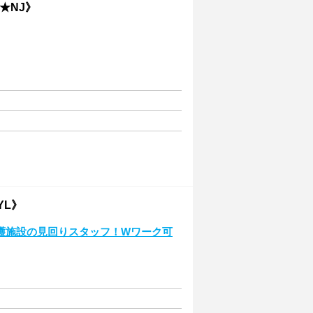
★NJ》
YL》
護施設の見回りスタッフ！Wワーク可