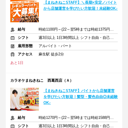
【まねきねこSTAFF】＼長期×安定／バイト
から店舗運営を学びたい方歓迎！未経験OK♪
給与
時給1100円～(22～翌5時までは時給1375円～)+交通費規定支給
シフト
週3日以上 1日3時間以上 シフト自由・自己申告
雇用形態
アルバイト・パート
アクセス
麻生駅 徒歩2分
あと1日
カラオケまねきねこ 西葛西店（Ａ）
【まねきねこSTAFF】バイトから店舗運営
を学びたい方歓迎！髪型・髪色自由◎未経験
OK♪
給与
時給1270円～(22～翌5時までは時給1588円～)+交通費規定支給
シフト
週3日以上 1日3時間以上 シフト自由・自己申告