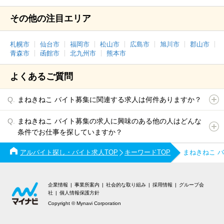
その他の注目エリア
札幌市
仙台市
福岡市
松山市
広島市
旭川市
郡山市
青森市
函館市
北九州市
熊本市
よくあるご質問
まねきねこ バイト募集に関連する求人は何件ありますか？
まねきねこ バイト募集の求人に興味のある他の人はどんな
条件でお仕事を探していますか？
アルバイト探し・バイト求人TOP
キーワードTOP
まねきねこ 
企業情報
事業所案内
社会的な取り組み
採用情報
グループ会
社
個人情報保護方針
Copyright © Mynavi Corporation