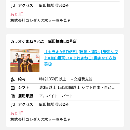
アクセス
飯田橋駅 徒歩2分
あと1日
株式会社コシダカの求人一覧を見る
カラオケまねきねこ 飯田橋東口2号店
【カラオケSTAFF】[日勤・週3～] 安定シフ
ト×自由度高い＝まねきねこ♪働きやすさ抜
群◎
給与
時給1350円以上 ＋交通費支給
シフト
週3日以上 1日3時間以上 シフト自由・自己申告
雇用形態
アルバイト・パート
アクセス
飯田橋駅 徒歩2分
あと1日
株式会社コシダカの求人一覧を見る