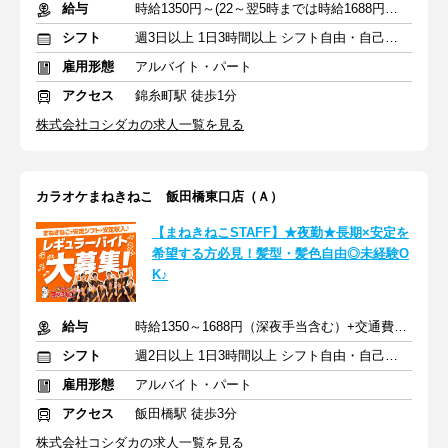
給与
時給1350円～(22～翌5時までは時給1688円～)+交通費規定支給
シフト
週3日以上 1日3時間以上 シフト自由・自己申告
雇用形態
アルバイト・パート
アクセス
錦糸町駅 徒歩1分
株式会社コシダカの求人一覧を見る
カラオケまねきねこ 飯田橋東口店（Ａ）
【まねきねこSTAFF】★夜勤★長期×安定を
希望する方必見！髪型・髪色自由◎未経験O
K♪
給与
時給1350～1688円（深夜手当含む）+交通費規定支給
シフト
週2日以上 1日3時間以上 シフト自由・自己申告
雇用形態
アルバイト・パート
アクセス
飯田橋駅 徒歩3分
株式会社コシダカの求人一覧を見る