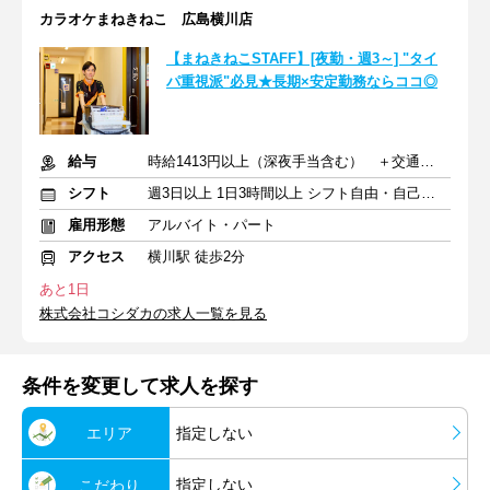
カラオケまねきねこ 広島横川店
【まねきねこSTAFF】[夜勤・週3～] "タイ
パ重視派"必見★長期×安定勤務ならココ◎
給与
時給1413円以上（深夜手当含む） ＋交通費支給
シフト
週3日以上 1日3時間以上 シフト自由・自己申告
雇用形態
アルバイト・パート
アクセス
横川駅 徒歩2分
あと1日
株式会社コシダカの求人一覧を見る
条件を変更して求人を探す
エリア
指定しない
指定しない
こだわり