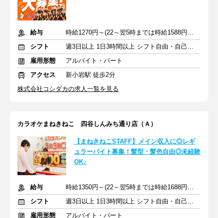
給与
時給1270円～(22～翌5時までは時給1588円～)+交通費規定支給
シフト
週3日以上 1日3時間以上 シフト自由・自己申告
雇用形態
アルバイト・パート
アクセス
新小岩駅 徒歩2分
株式会社コシダカの求人一覧を見る
カラオケまねきねこ 四谷しんみち通り店（Ａ）
【まねきねこSTAFF】メイン収入に◎レギ
ュラーバイト募集！髪型・髪色自由◎未経験
OK♪
給与
時給1350円～(22～翌5時までは時給1688円～)+交通費規定支給
シフト
週3日以上 1日3時間以上 シフト自由・自己申告
雇用形態
アルバイト・パート