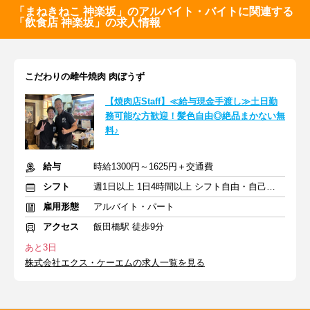
「まねきねこ 神楽坂」のアルバイト・バイトに関連する
「飲食店 神楽坂」の求人情報
こだわりの雌牛焼肉 肉ぼうず
【焼肉店Staff】≪給与現金手渡し≫土日勤
務可能な方歓迎！髪色自由◎絶品まかない無
料♪
給与
時給1300円～1625円＋交通費
シフト
週1日以上 1日4時間以上 シフト自由・自己申告
雇用形態
アルバイト・パート
アクセス
飯田橋駅 徒歩9分
あと3日
株式会社エクス・ケーエムの求人一覧を見る