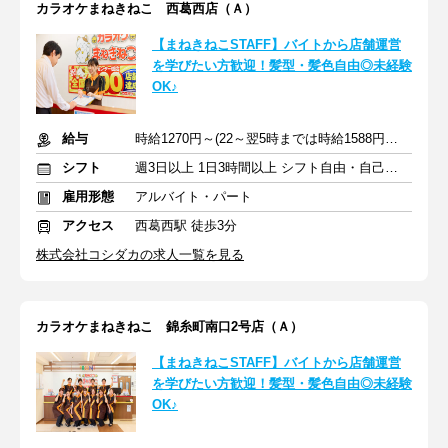
カラオケまねきねこ 西葛西店（Ａ）
【まねきねこSTAFF】バイトから店舗運営
を学びたい方歓迎！髪型・髪色自由◎未経験
OK♪
給与
時給1270円～(22～翌5時までは時給1588円～)+交通費規定支給
シフト
週3日以上 1日3時間以上 シフト自由・自己申告
雇用形態
アルバイト・パート
アクセス
西葛西駅 徒歩3分
株式会社コシダカの求人一覧を見る
カラオケまねきねこ 錦糸町南口2号店（Ａ）
【まねきねこSTAFF】バイトから店舗運営
を学びたい方歓迎！髪型・髪色自由◎未経験
OK♪