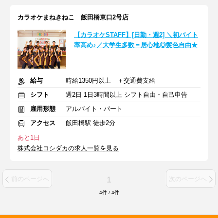
カラオケまねきねこ 飯田橋東口2号店
【カラオケSTAFF】[日勤・週2] ＼初バイト
率高め♪／大学生多数＝居心地◎髪色自由★
給与
時給1350円以上 ＋交通費支給
シフト
週2日 1日3時間以上 シフト自由・自己申告
雇用形態
アルバイト・パート
アクセス
飯田橋駅 徒歩2分
あと1日
株式会社コシダカの求人一覧を見る
1
前のページへ
次のページへ
4
件
/
4
件