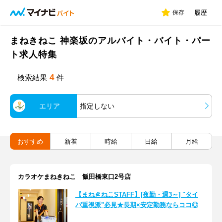
保存
履歴
まねきねこ 神楽坂のアルバイト・バイト・パー
ト求人特集
4
検索結果
件
エリア
指定しない
おすすめ
新着
時給
日給
月給
カラオケまねきねこ 飯田橋東口2号店
【まねきねこSTAFF】[夜勤・週3～] "タイ
パ重視派"必見★長期×安定勤務ならココ◎