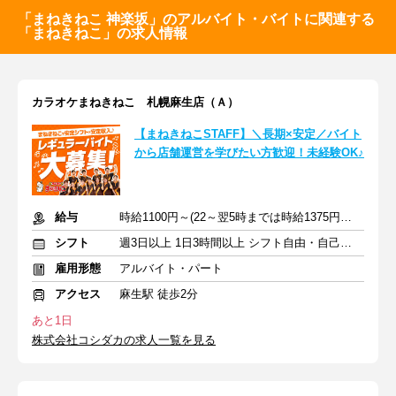
「まねきねこ 神楽坂」のアルバイト・バイトに関連する
「まねきねこ」の求人情報
カラオケまねきねこ 札幌麻生店（Ａ）
【まねきねこSTAFF】＼長期×安定／バイト
から店舗運営を学びたい方歓迎！未経験OK♪
給与
時給1100円～(22～翌5時までは時給1375円～)+交通費規定支給
シフト
週3日以上 1日3時間以上 シフト自由・自己申告
雇用形態
アルバイト・パート
アクセス
麻生駅 徒歩2分
あと1日
株式会社コシダカの求人一覧を見る