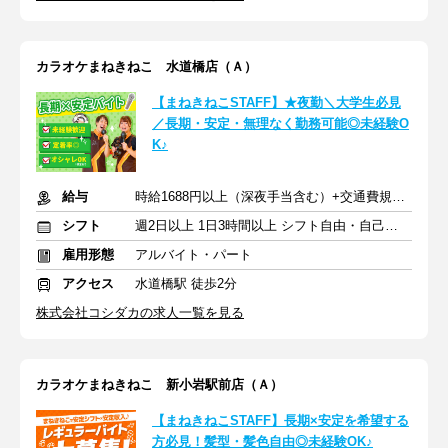
カラオケまねきねこ 水道橋店（Ａ）
【まねきねこSTAFF】★夜勤＼大学生必見
／長期・安定・無理なく勤務可能◎未経験O
K♪
給与
時給1688円以上（深夜手当含む）+交通費規定支給
シフト
週2日以上 1日3時間以上 シフト自由・自己申告
雇用形態
アルバイト・パート
アクセス
水道橋駅 徒歩2分
株式会社コシダカの求人一覧を見る
カラオケまねきねこ 新小岩駅前店（Ａ）
【まねきねこSTAFF】長期×安定を希望する
方必見！髪型・髪色自由◎未経験OK♪