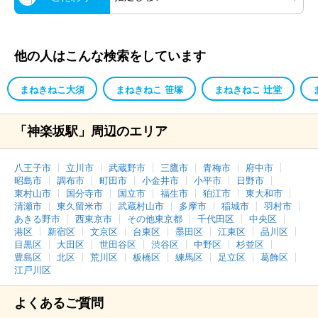
他の人はこんな検索をしています
まねきねこ大須
まねきねこ 笹塚
まねきねこ 辻堂
「神楽坂駅」周辺のエリア
八王子市
立川市
武蔵野市
三鷹市
青梅市
府中市
昭島市
調布市
町田市
小金井市
小平市
日野市
東村山市
国分寺市
国立市
福生市
狛江市
東大和市
清瀬市
東久留米市
武蔵村山市
多摩市
稲城市
羽村市
あきる野市
西東京市
その他東京都
千代田区
中央区
港区
新宿区
文京区
台東区
墨田区
江東区
品川区
目黒区
大田区
世田谷区
渋谷区
中野区
杉並区
豊島区
北区
荒川区
板橋区
練馬区
足立区
葛飾区
江戸川区
よくあるご質問