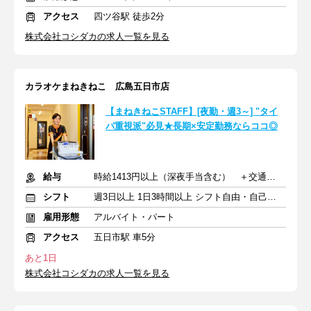
アクセス
四ツ谷駅 徒歩2分
株式会社コシダカの求人一覧を見る
カラオケまねきねこ 広島五日市店
【まねきねこSTAFF】[夜勤・週3～] "タイ
パ重視派"必見★長期×安定勤務ならココ◎
給与
時給1413円以上（深夜手当含む） ＋交通費支給
シフト
週3日以上 1日3時間以上 シフト自由・自己申告
雇用形態
アルバイト・パート
アクセス
五日市駅 車5分
あと1日
株式会社コシダカの求人一覧を見る