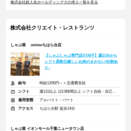
株式会社鉄人化ホールディングスの求人一覧を見る
株式会社クリエイト・レストランツ
しゃぶ菜 unimoちはら台店
【しゃぶしゃぶ専門店STAFF】週1/3hから
シフト柔軟◎嬉しいお肉のまかない/社割あ
り♪
給与
時給1200円～＋交通費支給
シフト
週1日以上 1日3時間以上 シフト自由・自己申告
雇用形態
アルバイト・パート
アクセス
ちはら台駅 徒歩14分
しゃぶ菜 イオンモール千葉ニュータウン店