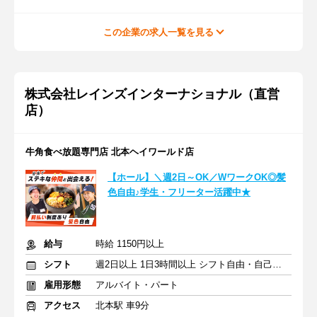
この企業の求人一覧を見る
株式会社レインズインターナショナル（直営
店）
牛角食べ放題専門店 北本ヘイワールド店
【ホール】＼週2日～OK／WワークOK◎髪
色自由♪学生・フリーター活躍中★
給与
時給 1150円以上
シフト
週2日以上 1日3時間以上 シフト自由・自己申告
雇用形態
アルバイト・パート
アクセス
北本駅 車9分