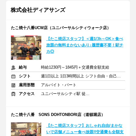
株式会社ディアサンズ
たこ焼十八番UCW店（ユニバーサルシティウォーク店）
【たこ焼店スタッフ】＜週1/3h～OK＞食べ
放題の無料まかないあり♪履歴書不要！駅チ
カ◎
給与
時給1230円～1845円＋交通費全額支給
シフト
週1日以上 1日3時間以上 シフト自由・自己申告
雇用形態
アルバイト・パート
アクセス
ユニバーサルシティ駅 徒歩1分
たこ焼十八番 SONS DOHTONBORI店（道頓堀店）
【たこ焼店スタッフ】おしゃれ自由/まかな
いで店舗メニュー食べ放題!!交通費も全額支