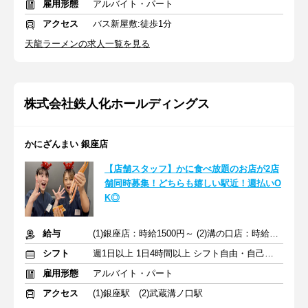
雇用形態
アルバイト・パート
アクセス
バス新屋敷:徒歩1分
天龍ラーメンの求人一覧を見る
株式会社鉄人化ホールディングス
かにざんまい 銀座店
【店舗スタッフ】かに食べ放題のお店が2店
舗同時募集！どちらも嬉しい駅近！週払いO
K◎
給与
(1)銀座店：時給1500円～ (2)溝の口店：時給1300円～
シフト
週1日以上 1日4時間以上 シフト自由・自己申告
雇用形態
アルバイト・パート
アクセス
(1)銀座駅 (2)武蔵溝ノ口駅