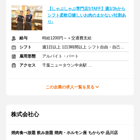
【しゃぶしゃぶ専門店STAFF】週1/3hから
シフト柔軟◎嬉しいお肉のまかない/社割あ
り♪
給与
時給1200円～＋交通費支給
シフト
週1日以上 1日3時間以上 シフト自由・自己申告
雇用形態
アルバイト・パート
アクセス
千葉ニュータウン中央駅 徒歩5分
この企業の求人一覧を見る
株式会社心
焼肉食べ放題 飲み放題 焼肉・ホルモン座 ちからや 品川店