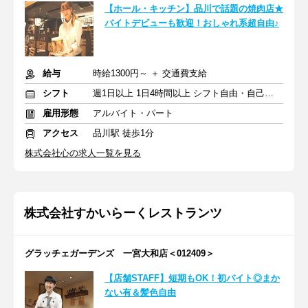
【ホール・キッチン】品川で話題の焼肉店★
バイトデビューも歓迎！おしゃれ系超自由♪
給与
時給1300円～ ＋ 交通費支給
シフト
週1日以上 1日4時間以上 シフト自由・自己申告
雇用形態
アルバイト・パート
アクセス
品川駅 徒歩1分
株式会社心の求人一覧を見る
株式会社すかいらーくレストランツ
グラッチェガーデンズ 一宮大和店＜012409＞
【店舗STAFF】短期もOK！初バイト◎まか
ない有＆髪色自由