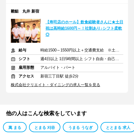
雛鮨 丸井 新宿
【寿司店のホール】飲食経験者さんに★土日
祝は高時給1600円～！社割あり♪シフト柔軟
◎
給与
時給1500～1550円以上＋交通費支給 ※土日祝は時給100円UP
シフト
週4日以上 1日5時間以上 シフト自由・自己申告
雇用形態
アルバイト・パート
アクセス
新宿三丁目駅 徒歩2分
株式会社クリエイト・ダイニングの求人一覧を見る
他の人はこんな検索をしています
萬 まる
とまる 刈谷
うまる うなぎ
ととまる 求人