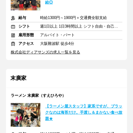
給◎
給与
時給1300円～1900円＋交通費全額支給
シフト
週1日以上 1日3時間以上 シフト自由・自己申告
雇用形態
アルバイト・パート
アクセス
大阪難波駅 徒歩4分
株式会社ディアサンズの求人一覧を見る
末廣家
ラーメン 末廣家（すえひろや）
【ラーメン屋スタッフ】家系ですが、ブラッ
クなのは海苔だけ。手渡し＆まかない食べ放
題★