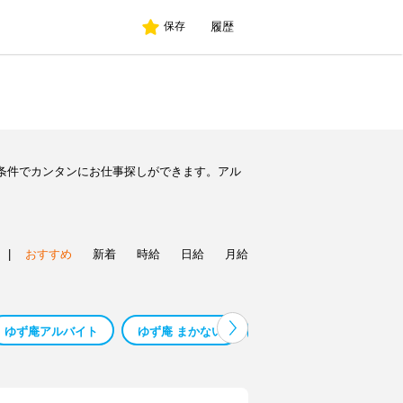
履歴
保存
条件でカンタンにお仕事探しができます。アル
|
おすすめ
新着
時給
日給
月給
ゆず庵アルバイト
ゆず庵 まかない
ゆず庵 倉敷 求人
ゆ