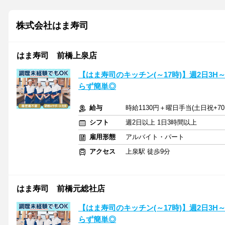
株式会社はま寿司
はま寿司 前橋上泉店
【はま寿司のキッチン(～17時)】週2日3
らず簡単◎
給与
時給1130円＋曜日手当(土日祝+70
シフト
週2日以上 1日3時間以上
雇用形態
アルバイト・パート
アクセス
上泉駅 徒歩9分
はま寿司 前橋元総社店
【はま寿司のキッチン(～17時)】週2日3
らず簡単◎