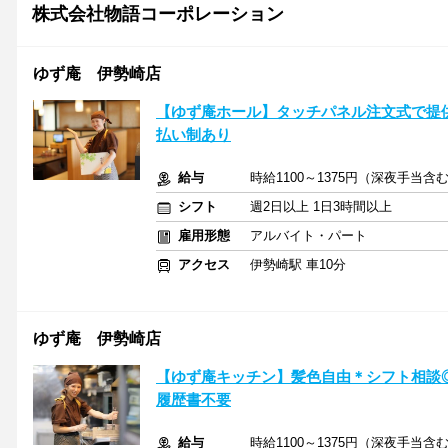
株式会社物語コーポレーション
ゆず庵 伊勢崎店
【ゆず庵ホール】タッチパネル注文式で提
払い制あり
給与
時給1100～1375円（深夜手当
シフト
週2日以上 1日3時間以上
雇用形態
アルバイト・パート
アクセス
伊勢崎駅 車10分
ゆず庵 伊勢崎店
【ゆず庵キッチン】髪色自由＊シフト相談
履歴書不要
給与
時給1100～1375円（深夜手当