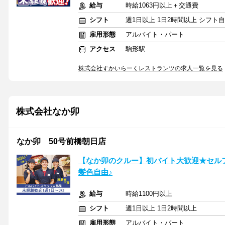
給与
時給1063円以上＋交通費
シフト
週1日以上 1日2時間以上 シフト
雇用形態
アルバイト・パート
アクセス
駒形駅
株式会社すかいらーくレストランツの求人一覧を見る
株式会社なか卯
なか卯 50号前橋朝日店
【なか卯のクルー】初バイト大歓迎★セル
髪色自由♪
給与
時給1100円以上
シフト
週1日以上 1日2時間以上
雇用形態
アルバイト・パート