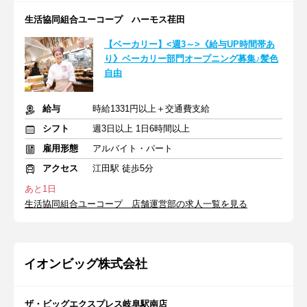
生活協同組合ユーコープ ハーモス荏田
【ベーカリー】<週3～>《給与UP時間帯あ
り》ベーカリー部門オープニング募集♪髪色
自由
給与
時給1331円以上＋交通費支給
シフト
週3日以上 1日6時間以上
雇用形態
アルバイト・パート
アクセス
江田駅 徒歩5分
あと1日
生活協同組合ユーコープ 店舗運営部の求人一覧を見る
イオンビッグ株式会社
ザ・ビッグエクスプレス岐阜駅南店