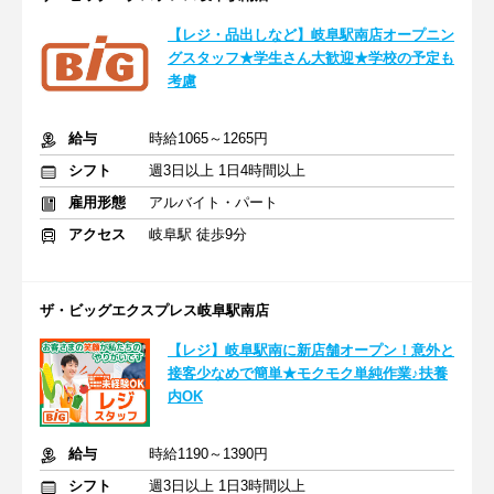
【レジ・品出しなど】岐阜駅南店オープニン
グスタッフ★学生さん大歓迎★学校の予定も
考慮
給与
時給1065～1265円
シフト
週3日以上 1日4時間以上
雇用形態
アルバイト・パート
アクセス
岐阜駅 徒歩9分
ザ・ビッグエクスプレス岐阜駅南店
【レジ】岐阜駅南に新店舗オープン！意外と
接客少なめで簡単★モクモク単純作業♪扶養
内OK
給与
時給1190～1390円
シフト
週3日以上 1日3時間以上