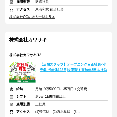
雇用形態
派遣社員
アクセス
東浦和駅 徒歩15分
株式会社OGの求人一覧を見る
株式会社カワサキ
株式会社カワサキ/18
【店舗スタッフ】オープニング★正社員×小
売業で[年休122日]を実現！賞与年3回あり◎
給与
月給19万5000円～35万円 +交通費
シフト
週5日 1日8時間以上
雇用形態
正社員
アクセス
(1)帯広駅 (2)西北見駅 (3)西帯広駅