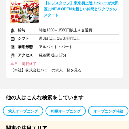
【レジスタッフ】東京初上陸！バローが大田
区にNEW OPEN★新しい仲間とワクワクの
スタート
給与
時給1350～1580円以上＋交通費
シフト
週3日以上 1日3時間以上
雇用形態
アルバイト・パート
アクセス
糀谷駅 徒歩17分
本日、掲載終了
【本社】株式会社バローの求人一覧を見る
他の人はこんな検索をしています
求人オープニング
札幌オープニング
オープニング時給
関東の注目エリア