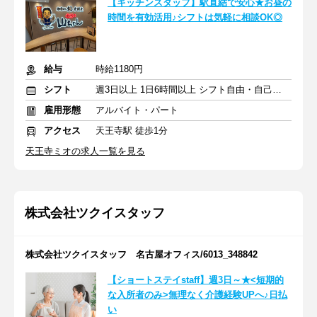
【キッチンスタッフ】駅直結で安心★お昼の
時間を有効活用♪シフトは気軽に相談OK◎
給与
時給1180円
シフト
週3日以上 1日6時間以上 シフト自由・自己申告
雇用形態
アルバイト・パート
アクセス
天王寺駅 徒歩1分
天王寺ミオの求人一覧を見る
株式会社ツクイスタッフ
株式会社ツクイスタッフ 名古屋オフィス/6013_348842
【ショートステイstaff】週3日～★<短期的
な入所者のみ>無理なく介護経験UPへ♪日払
い