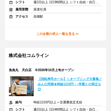
シフト
週2日以上 1日3時間以上 シフト自由・自己申告
雇用形態
派遣社員
アクセス
高畑駅
この企業の求人一覧を見る
株式会社コムライン
魚魚丸 天白店 ※2026年10月上旬オープン
【回転寿司ホール】＼オープニング大募集／
みんな同期★時給1210円～♪学業との両立も
◎
給与
時給1210円以上＋交通費規定支給
シフト
週2日以上 1日4時間以上 シフト自由・自己申告