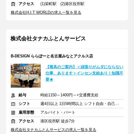
アクセス
(1)栄町駅 (2)港区役所駅
株式会社H.I.T WORLDの求人一覧を見る
株式会社タナカふとんサービス
B-DESIGN ららぽーと名古屋みなとアクルス店
【寝具のご案内】＜頑張りがムダにならない
仕事、あります＞インセン支給あり！知識不
要★
給与
時給1150～1400円～+交通費支給
シフト
週4日以上 1日5時間以上 シフト自由・自己申告
雇用形態
アルバイト・パート
アクセス
港区役所駅 徒歩7分
株式会社タナカふとんサービスの求人一覧を見る