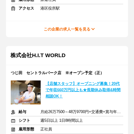
アクセス
港区役所駅
この企業の求人一覧を見る
株式会社H.I.T WORLD
つじ田 セントラルパーク店 ※オープン予定（正）
【店舗スタッフ】オープニング募集！20代
で年収660万円以上も★長期休み取得&時間
相談OK！
給与
月給26万7500～48万9700円+交通費+賞与年2回
シフト
週5日以上 1日8時間以上
雇用形態
正社員