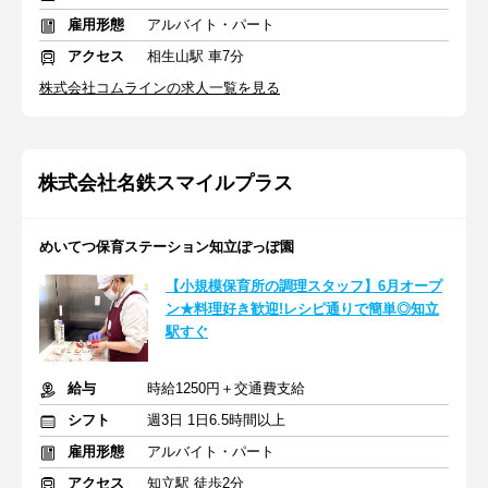
雇用形態
アルバイト・パート
アクセス
相生山駅 車7分
株式会社コムラインの求人一覧を見る
株式会社名鉄スマイルプラス
めいてつ保育ステーション知立ぽっぽ園
【小規模保育所の調理スタッフ】6月オープ
ン★料理好き歓迎!レシピ通りで簡単◎知立
駅すぐ
給与
時給1250円＋交通費支給
シフト
週3日 1日6.5時間以上
雇用形態
アルバイト・パート
アクセス
知立駅 徒歩2分