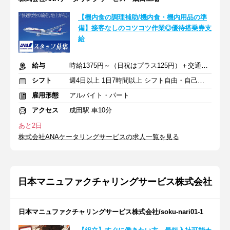
【機内食の調理補助/機内食・機内用品の準
備】接客なしのコツコツ作業◎優待搭乗券支
給
給与
時給1375円～（日祝はプラス125円）＋交通費全額支給
シフト
週4日以上 1日7時間以上 シフト自由・自己申告
雇用形態
アルバイト・パート
アクセス
成田駅 車10分
あと2日
株式会社ANAケータリングサービスの求人一覧を見る
日本マニュファクチャリングサービス株式会社
日本マニュファクチャリングサービス株式会社/soku-nari01-1