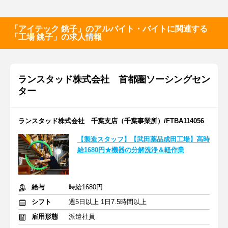
「アイテック 銚子」のアルバイト・バイトに関連する
「工場 銚子」の求人情報
ランスタッド株式会社 首都圏ソーシングセン
ター
ランスタッド株式会社 千葉支店（千葉事業所）/FTBA114056
【製造スタッフ】【武田薬品成田工場】高時
給1680円★機器の分解洗浄＆軽作業
給与
時給1680円
シフト
週5日以上 1日7.5時間以上
雇用形態
派遣社員