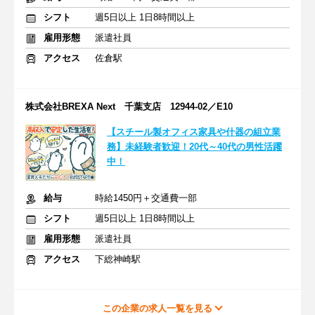
シフト
週5日以上 1日8時間以上
雇用形態
派遣社員
アクセス
佐倉駅
株式会社BREXA Next 千葉支店 12944-02／E10
【スチール製オフィス家具や什器の組立業
務】未経験者歓迎！20代～40代の男性活躍
中！
給与
時給1450円＋交通費一部
シフト
週5日以上 1日8時間以上
雇用形態
派遣社員
アクセス
下総神崎駅
この企業の求人一覧を見る