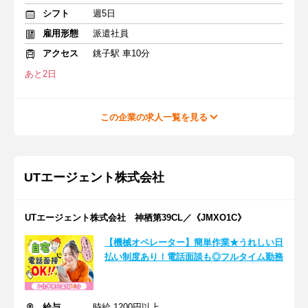
シフト
週5日
雇用形態
派遣社員
アクセス
銚子駅 車10分
あと2日
この企業の求人一覧を見る
UTエージェント株式会社
UTエージェント株式会社 神栖第39CL／《JMXO1C》
【機械オペレーター】簡単作業★うれしい日
払い制度あり！電話面談も◎フルタイム勤務
給与
時給 1200円以上