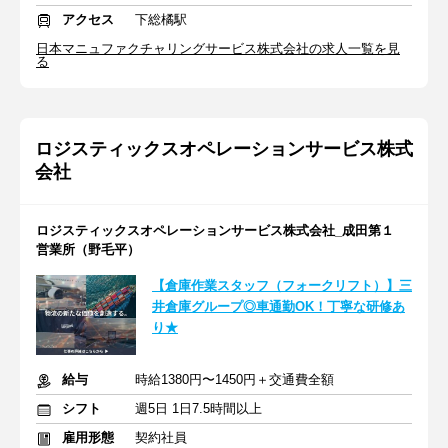
アクセス
下総橘駅
日本マニュファクチャリングサービス株式会社の求人一覧を見
る
ロジスティックスオペレーションサービス株式
会社
ロジスティックスオペレーションサービス株式会社_成田第１
営業所（野毛平）
【倉庫作業スタッフ（フォークリフト）】三
井倉庫グループ◎車通勤OK！丁寧な研修あ
り★
給与
時給1380円〜1450円＋交通費全額
シフト
週5日 1日7.5時間以上
雇用形態
契約社員