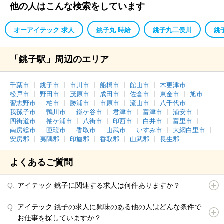
他の人はこんな検索をしています
オーアイテック 求人
銚子丸 時給
銚子丸二俣川
銚
「銚子駅」周辺のエリア
千葉市
銚子市
市川市
船橋市
館山市
木更津市
松戸市
野田市
茂原市
成田市
佐倉市
東金市
旭市
習志野市
柏市
勝浦市
市原市
流山市
八千代市
我孫子市
鴨川市
鎌ケ谷市
君津市
富津市
浦安市
四街道市
袖ケ浦市
八街市
印西市
白井市
富里市
南房総市
匝瑳市
香取市
山武市
いすみ市
大網白里市
安房郡
夷隅郡
印旛郡
香取郡
山武郡
長生郡
よくあるご質問
アイテック 銚子に関連する求人は何件ありますか？
アイテック 銚子の求人に興味のある他の人はどんな条件で
お仕事を探していますか？