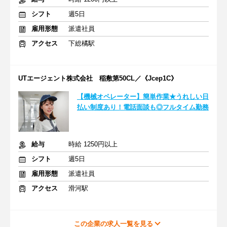
シフト
週5日
雇用形態
派遣社員
アクセス
下総橘駅
UTエージェント株式会社 稲敷第50CL／《Jcep1C》
【機械オペレーター】簡単作業★うれしい日
払い制度あり！電話面談も◎フルタイム勤務
給与
時給 1250円以上
シフト
週5日
雇用形態
派遣社員
アクセス
滑河駅
この企業の求人一覧を見る