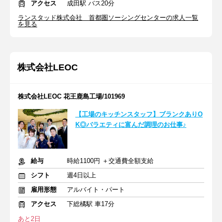
アクセス
成田駅 バス20分
ランスタッド株式会社 首都圏ソーシングセンターの求人一覧
を見る
株式会社LEOC
株式会社LEOC 花王鹿島工場/101969
【工場のキッチンスタッフ】ブランクありO
K◎バラエティに富んだ調理のお仕事♪
給与
時給1100円 ＋交通費全額支給
シフト
週4日以上
雇用形態
アルバイト・パート
アクセス
下総橘駅 車17分
あと2日