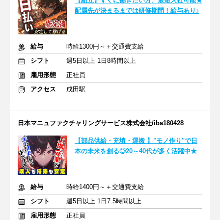
【組立】すぐに働きたい方、最短入社可能★
配属先が決まるまでは研修期間！給与あり♪
給与
時給1300円～＋交通費支給
シフト
週5日以上 1日8時間以上
雇用形態
正社員
アクセス
成田駅
日本マニュファクチャリングサービス株式会社/iba180428
【部品供給・充填・運搬 】"モノ作り"で日
本の未来を創る◎20～40代が多く活躍中★
給与
時給1400円～＋交通費支給
シフト
週5日以上 1日7.5時間以上
雇用形態
正社員