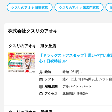
クスリのアオキ 日野東店
クスリのアオキ 米沢門東店
株式会社クスリのアオキ
クスリのアオキ 旭ケ丘店
【ドラッグストアスタッフ】通いやすい車
心！日祝時給UP
給与
時給1061円～
シフト
週2日以上 1日3時間以上 シフト
雇用形態
アルバイト・パート
アクセス
北須坂駅 徒歩3分