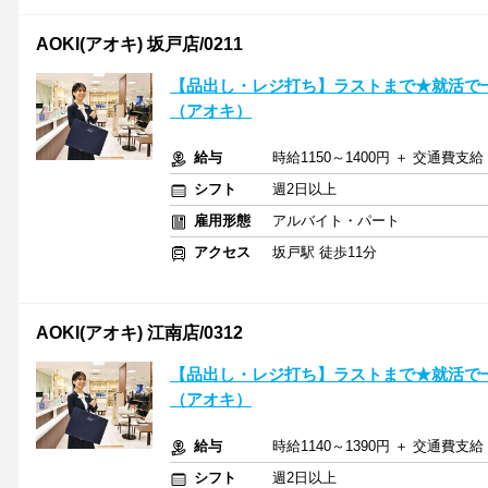
AOKI(アオキ) 坂戸店/0211
【品出し・レジ打ち】ラストまで★就活で一
（アオキ）
給与
時給1150～1400円 ＋ 交通費支給
シフト
週2日以上
雇用形態
アルバイト・パート
アクセス
坂戸駅 徒歩11分
AOKI(アオキ) 江南店/0312
【品出し・レジ打ち】ラストまで★就活で一
（アオキ）
給与
時給1140～1390円 ＋ 交通費支給
シフト
週2日以上