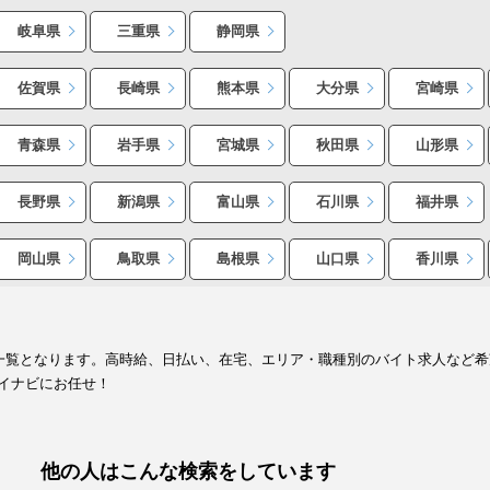
岐阜県
三重県
静岡県
佐賀県
長崎県
熊本県
大分県
宮崎県
青森県
岩手県
宮城県
秋田県
山形県
長野県
新潟県
富山県
石川県
福井県
岡山県
鳥取県
島根県
山口県
香川県
報一覧となります。高時給、日払い、在宅、エリア・職種別のバイト求人など
イナビにお任せ！
他の人はこんな検索をしています