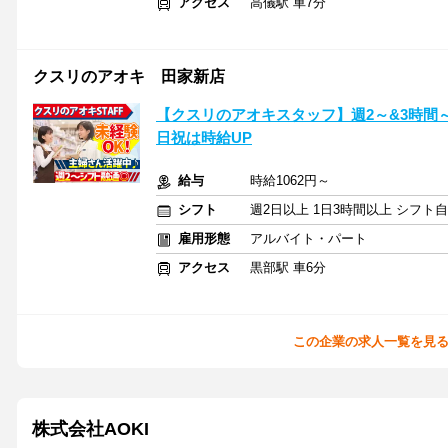
アクセス
高儀駅 車7分
クスリのアオキ 田家新店
【クスリのアオキスタッフ】週2～&3時間
日祝は時給UP
給与
時給1062円～
シフト
週2日以上 1日3時間以上 シフト
雇用形態
アルバイト・パート
アクセス
黒部駅 車6分
この企業の求人一覧を見
株式会社AOKI