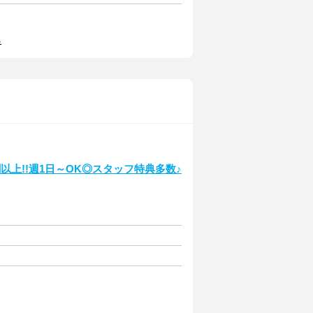
る
上!!週1日～OK◎スタッフ特典多数♪