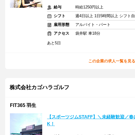
給与
時給1250円以上
シフト
週4日以上 1日5時間以上 シフト
雇用形態
アルバイト・パート
アクセス
袋井駅 車18分
あと5日
この企業の求人一覧を見
株式会社カゴハラゴルフ
FIT365 羽生
【スポーツジムSTAFF】＼未経験歓迎／春
K！