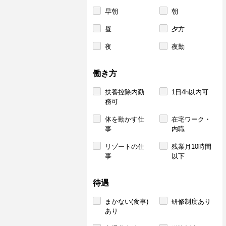
早朝
朝
昼
夕方
夜
夜勤
働き方
扶養控除内勤
1日4h以内可
務可
体を動かす仕
在宅ワーク・
事
内職
リゾートの仕
残業月10時間
事
以下
待遇
まかない(食事)
研修制度あり
あり