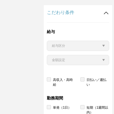
こだわり条件
給与
高収入・高時
日払い／週払
給
い
勤務期間
単発（1日）
短期（1週間以
内）