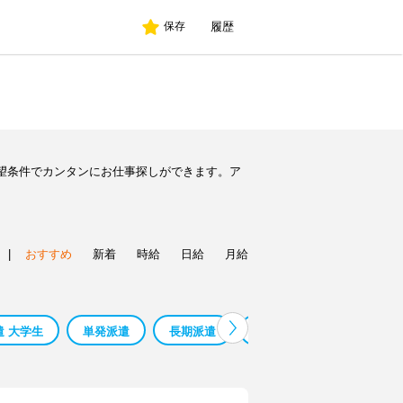
履歴
保存
望条件でカンタンにお仕事探しができます。ア
|
おすすめ
新着
時給
日給
月給
遣 大学生
単発派遣
長期派遣
在宅派遣
札幌派遣