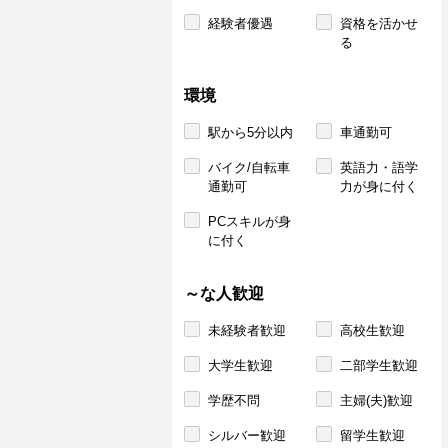
経験者優遇
資格を活かせ
る
環境
駅から5分以内
車通勤可
バイク/自転車
英語力・語学
通勤可
力が身に付く
PCスキルが身
に付く
～な人歓迎
未経験者歓迎
高校生歓迎
大学生歓迎
二部学生歓迎
学歴不問
主婦(夫)歓迎
シルバー歓迎
留学生歓迎