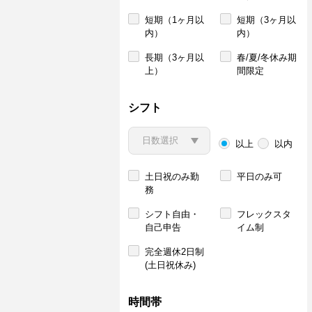
短期（1ヶ月以
短期（3ヶ月以
内）
内）
長期（3ヶ月以
春/夏/冬休み期
上）
間限定
シフト
以上
以内
土日祝のみ勤
平日のみ可
務
シフト自由・
フレックスタ
自己申告
イム制
完全週休2日制
(土日祝休み)
時間帯