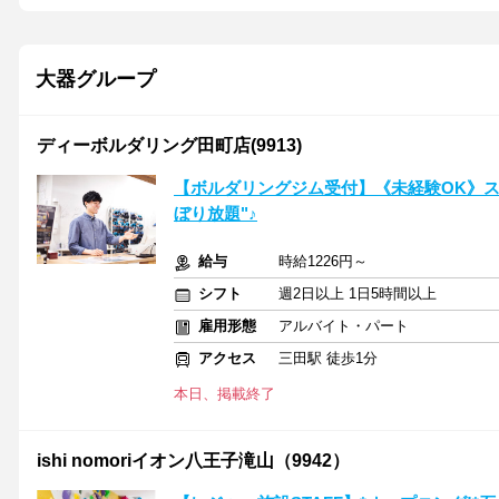
大器グループ
ディーボルダリング田町店(9913)
【ボルダリングジム受付】《未経験OK》ス
ぼり放題"♪
給与
時給1226円～
シフト
週2日以上 1日5時間以上
雇用形態
アルバイト・パート
アクセス
三田駅 徒歩1分
本日、掲載終了
ishi nomoriイオン八王子滝山（9942）