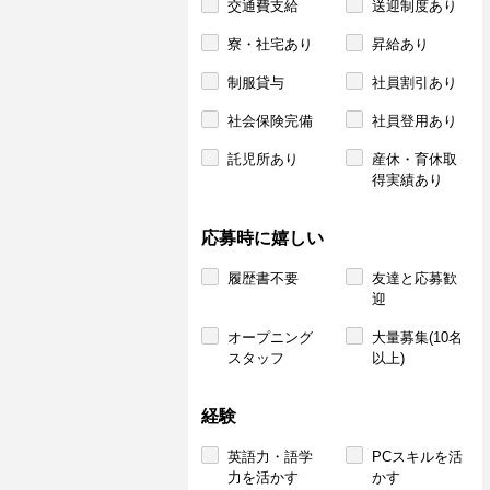
交通費支給
送迎制度あり
寮・社宅あり
昇給あり
制服貸与
社員割引あり
社会保険完備
社員登用あり
託児所あり
産休・育休取
得実績あり
応募時に嬉しい
履歴書不要
友達と応募歓
迎
オープニング
大量募集(10名
スタッフ
以上)
経験
英語力・語学
PCスキルを活
力を活かす
かす