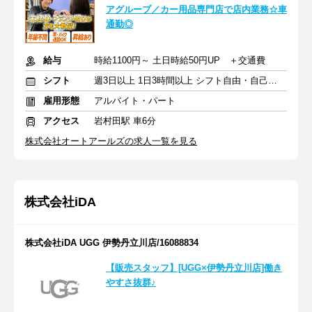
アグループ／カー用品専門店で店内業務☆車
通勤◎
給与
時給1100円～ 土日時給50円UP ＋交通費
シフト
週3日以上 1日3時間以上 シフト自由・自己申告
雇用形態
アルバイト・パート
アクセス
岩村田駅 車6分
株式会社オートアールズの求人一覧を見る
株式会社iDA
株式会社iDA UGG 伊勢丹立川店/16088834
【販売スタッフ】[UGG×伊勢丹立川店]働き
やすさ抜群♪