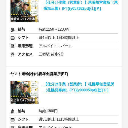
【仕分け作業（営業所）】尾張旭営業所（尾
張旭三郷）(PT)(y057382pt)[仕][Ｐ]
給与
時給1150～1200円
シフト
週4日以上 1日2時間以上
雇用形態
アルバイト・パート
アクセス
三郷駅 徒歩9分
ヤマト運輸(株)札幌琴似営業所(PT)
【仕分け作業（営業所）】札幌琴似営業所
（札幌発寒南）(PT)(y000050pt)[仕][Ｐ]
給与
時給1300円
シフト
週5日以上 1日3時間以上
雇用形態
アルバイト・パート