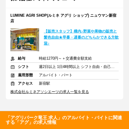
LUMINE AGRI SHOP(ルミネ アグリ ショップ) ニュウマン新宿
店
【販売スタッフ】構内♪野菜や果物の販売と
髪色自由★早番・遅番のどちらかできる方歓
迎♪
給与
時給1270円～＋交通費全額支給
シフト
週2日以上 1日4時間以上 シフト自由・自己申告
雇用形態
アルバイト・パート
アクセス
新宿駅
株式会社ルミネアソシエーツの求人一覧を見る
「アグリパーク竜王 求人」のアルバイト・バイトに関連
する「アグ」の求人情報