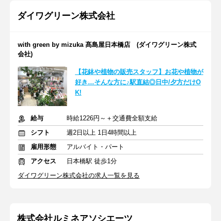
ダイワグリーン株式会社
with green by mizuka 髙島屋日本橋店 (ダイワグリーン株式
会社)
【花鉢や植物の販売スタッフ】お花や植物が
好き…そんな方に♪駅直結◎日中/夕方だけO
K!
給与
時給1226円～＋交通費全額支給
シフト
週2日以上 1日4時間以上
雇用形態
アルバイト・パート
アクセス
日本橋駅 徒歩1分
ダイワグリーン株式会社の求人一覧を見る
株式会社ルミネアソシエーツ