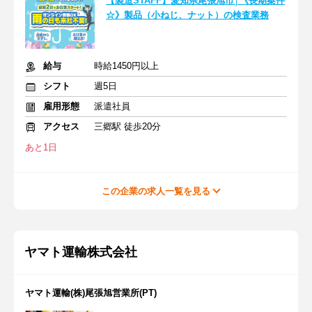
【製造STAFF】愛知県尾張旭市│《長期案件
☆》製品（小ねじ、ナット）の検査業務
給与
時給1450円以上
シフト
週5日
雇用形態
派遣社員
アクセス
三郷駅 徒歩20分
あと1日
この企業の求人一覧を見る
ヤマト運輸株式会社
ヤマト運輸(株)尾張旭営業所(PT)