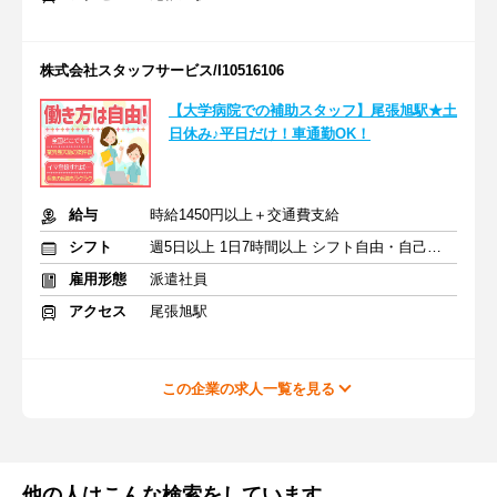
株式会社スタッフサービス/I10516106
【大学病院での補助スタッフ】尾張旭駅★土
日休み♪平日だけ！車通勤OK！
給与
時給1450円以上＋交通費支給
シフト
週5日以上 1日7時間以上 シフト自由・自己申告
雇用形態
派遣社員
アクセス
尾張旭駅
この企業の求人一覧を見る
他の人はこんな検索をしています