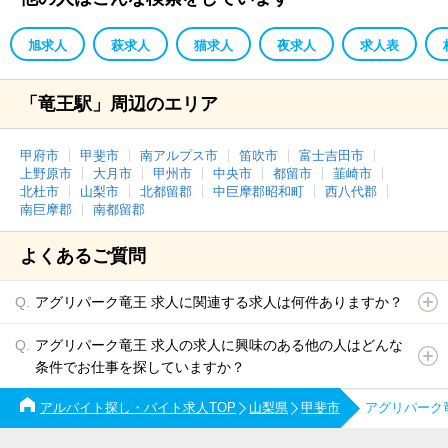
旭求人
萩求人
猫求人
夜求人
求人表
「竜王駅」周辺のエリア
甲府市
甲斐市
南アルプス市
笛吹市
富士吉田市
上野原市
大月市
甲州市
中央市
都留市
韮崎市
北杜市
山梨市
北都留郡
中巨摩郡昭和町
西八代郡
南巨摩郡
南都留郡
よくあるご質問
アグリパーク竜王 求人に関連する求人は何件ありますか？
アグリパーク竜王 求人の求人に興味のある他の人はどんな
条件でお仕事を探していますか？
アルバイト探し・バイト求人TOP
山梨県
甲斐市
アグリパーク