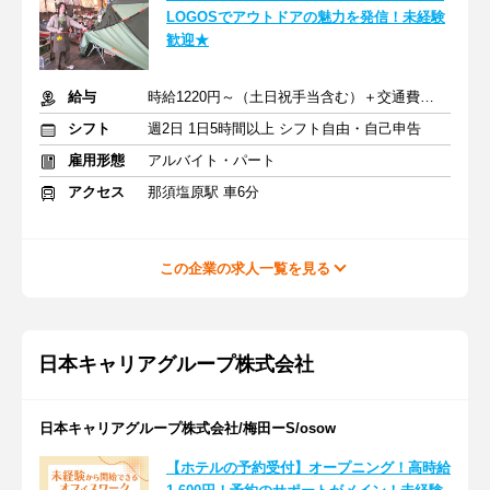
LOGOSでアウトドアの魅力を発信！未経験
歓迎★
給与
時給1220円～（土日祝手当含む）＋交通費支給
シフト
週2日 1日5時間以上 シフト自由・自己申告
雇用形態
アルバイト・パート
アクセス
那須塩原駅 車6分
この企業の求人一覧を見る
日本キャリアグループ株式会社
日本キャリアグループ株式会社/梅田ーS/osow
【ホテルの予約受付】オープニング！高時給