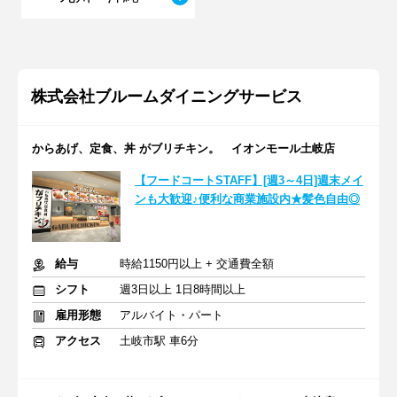
株式会社ブルームダイニングサービス
からあげ、定食、丼 がブリチキン。 イオンモール土岐店
【フードコートSTAFF】[週3～4日]週末メイ
ンも大歓迎♪便利な商業施設内★髪色自由◎
給与
時給1150円以上 + 交通費全額
シフト
週3日以上 1日8時間以上
雇用形態
アルバイト・パート
アクセス
土岐市駅 車6分