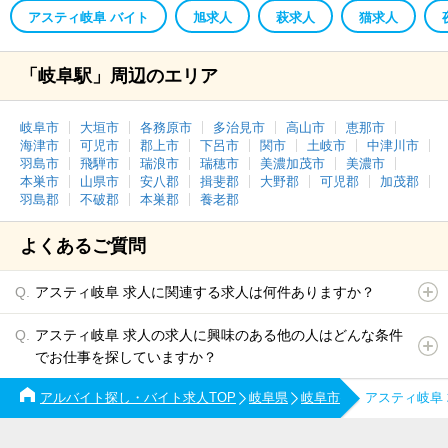
アスティ岐阜 バイト
旭求人
萩求人
猫求人
「岐阜駅」周辺のエリア
岐阜市
大垣市
各務原市
多治見市
高山市
恵那市
海津市
可児市
郡上市
下呂市
関市
土岐市
中津川市
羽島市
飛騨市
瑞浪市
瑞穂市
美濃加茂市
美濃市
本巣市
山県市
安八郡
揖斐郡
大野郡
可児郡
加茂郡
羽島郡
不破郡
本巣郡
養老郡
よくあるご質問
アスティ岐阜 求人に関連する求人は何件ありますか？
アスティ岐阜 求人の求人に興味のある他の人はどんな条件
でお仕事を探していますか？
アルバイト探し・バイト求人TOP
岐阜県
岐阜市
アスティ岐阜