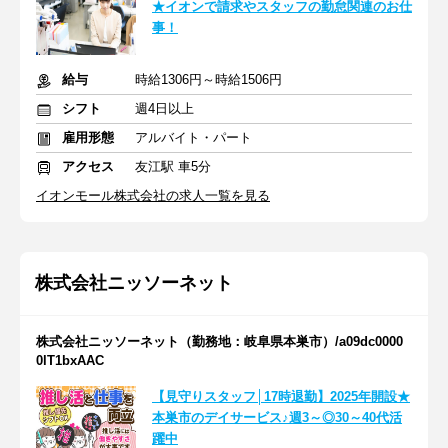
★イオンで請求やスタッフの勤怠関連のお仕
事！
給与
時給1306円～時給1506円
シフト
週4日以上
雇用形態
アルバイト・パート
アクセス
友江駅 車5分
イオンモール株式会社の求人一覧を見る
株式会社ニッソーネット
株式会社ニッソーネット（勤務地：岐阜県本巣市）/a09dc0000
0lT1bxAAC
【見守りスタッフ│17時退勤】2025年開設★
本巣市のデイサービス♪週3～◎30～40代活
躍中