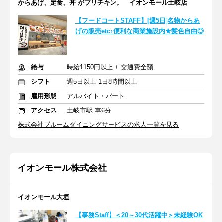
からあげ、定食、丼 がブリチキン。 イオンモール土岐店
【フードコートSTAFF】[週5日]名物からあ
げの販売etc♪便利な商業施設内★髪色自由◎
給与
時給1150円以上 + 交通費全額
シフト
週5日以上 1日8時間以上
雇用形態
アルバイト・パート
アクセス
土岐市駅 車6分
株式会社ブルームダイニングサービスの求人一覧を見る
イオンモール株式会社
イオンモール大垣
【事務Staff】＜20～30代活躍中＞未経験OK