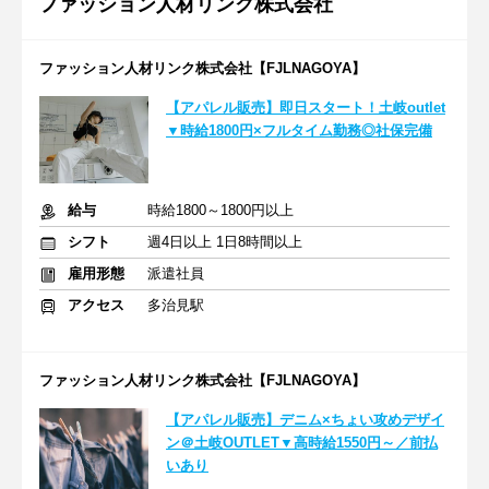
ファッション人材リンク株式会社
ファッション人材リンク株式会社【FJLNAGOYA】
【アパレル販売】即日スタート！土岐outlet
▼時給1800円×フルタイム勤務◎社保完備
給与
時給1800～1800円以上
シフト
週4日以上 1日8時間以上
雇用形態
派遣社員
アクセス
多治見駅
ファッション人材リンク株式会社【FJLNAGOYA】
【アパレル販売】デニム×ちょい攻めデザイ
ン＠土岐OUTLET▼高時給1550円～／前払
いあり