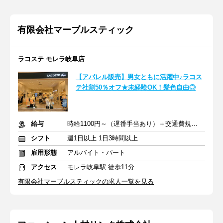
有限会社マーブルスティック
ラコステ モレラ岐阜店
【アパレル販売】男女ともに活躍中♪ラコス
テ社割50％オフ★未経験OK！髪色自由◎
給与
時給1100円～（遅番手当あり）＋交通費規定支給
シフト
週1日以上 1日3時間以上
雇用形態
アルバイト・パート
アクセス
モレラ岐阜駅 徒歩11分
有限会社マーブルスティックの求人一覧を見る