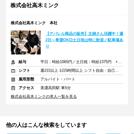
株式会社高木ミンク
株式会社高木ミンク 本社
【アパレル商品の販売】主婦さん活躍中！週
2日～希望OK◎土日祝は特に歓迎／駐車場あ
り
給与
平日：時給1065円／土日祝：時給1375円 +交通費
シフト
週2日以上 1日5時間以上 シフト自由・自己申告
雇用形態
アルバイト・パート
アクセス
美濃高田駅 車5分
株式会社高木ミンクの求人一覧を見る
他の人はこんな検索をしています