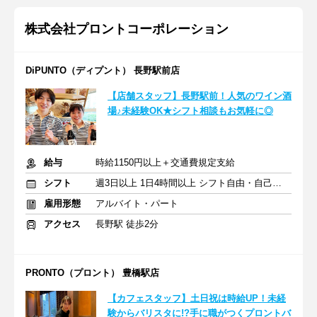
株式会社プロントコーポレーション
DiPUNTO（ディプント） 長野駅前店
【店舗スタッフ】長野駅前！人気のワイン酒
場♪未経験OK★シフト相談もお気軽に◎
給与
時給1150円以上＋交通費規定支給
シフト
週3日以上 1日4時間以上 シフト自由・自己申告
雇用形態
アルバイト・パート
アクセス
長野駅 徒歩2分
PRONTO（プロント） 豊橋駅店
【カフェスタッフ】土日祝は時給UP！未経
験からバリスタに!?手に職がつくプロントバ