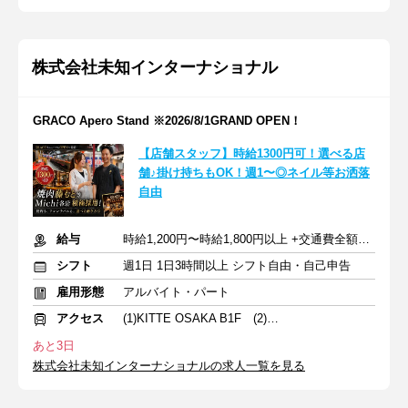
株式会社未知インターナショナル
GRACO Apero Stand ※2026/8/1GRAND OPEN！
【店舗スタッフ】時給1300円可！選べる店
舗♪掛け持ちもOK！週1〜◎ネイル等お洒落
自由
給与
時給1,200円〜時給1,800円以上 +交通費全額支給/昇給随時
シフト
週1日 1日3時間以上 シフト自由・自己申告
雇用形態
アルバイト・パート
アクセス
(1)KITTE OSAKA B1F (2)東梅田駅
あと3日
株式会社未知インターナショナルの求人一覧を見る