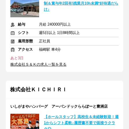
制＆賞与年2回有!残業月10h未満*好待遇だら
け♪
給与
月給 240000円以上
シフト
週5日以上 1日8時間以上
雇用形態
正社員
アクセス
福崎駅 車4分
あと3日
株式会社Ｓ＆Ｋの求人一覧を見る
株式会社ＫＩＣＨＩＲＩ
いしがまやハンバーグ アーバンドックららぽーと豊洲店
【ホールスタッフ】高校生＆未経験歓迎！週
1からシフト柔軟♪履歴書不要で面接ラクラ
ク◎