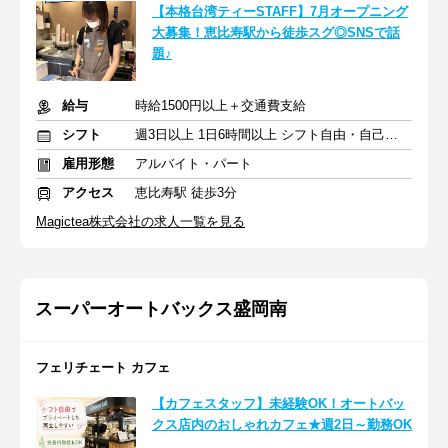
【本格台湾ティーSTAFF】7月オープニング
大募集！恵比寿駅から徒歩スグ◎SNSで話
題♪
給与
時給1500円以上＋交通費支給
シフト
週3日以上 1日6時間以上 シフト自由・自己申告
雇用形態
アルバイト・パート
アクセス
恵比寿駅 徒歩3分
Magictea株式会社の求人一覧を見る
スーパーオートバックス盛岡南
フェリチェート カフェ
【カフェスタッフ】未経験OK！オートバッ
クス店内のおしゃれカフェ★週2日～勤務OK