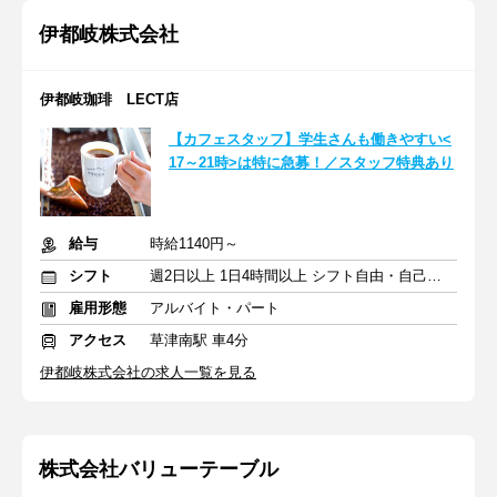
伊都岐株式会社
伊都岐珈琲 LECT店
【カフェスタッフ】学生さんも働きやすい<
17～21時>は特に急募！／スタッフ特典あり
給与
時給1140円～
シフト
週2日以上 1日4時間以上 シフト自由・自己申告
雇用形態
アルバイト・パート
アクセス
草津南駅 車4分
伊都岐株式会社の求人一覧を見る
株式会社バリューテーブル