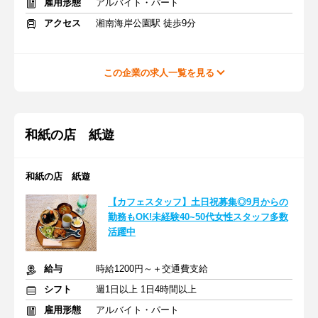
雇用形態
アルバイト・パート
アクセス
湘南海岸公園駅 徒歩9分
この企業の求人一覧を見る
和紙の店 紙遊
和紙の店 紙遊
【カフェスタッフ】土日祝募集◎9月からの
勤務もOK!未経験40~50代女性スタッフ多数
活躍中
給与
時給1200円～＋交通費支給
シフト
週1日以上 1日4時間以上
雇用形態
アルバイト・パート