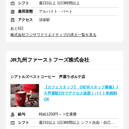
シフト
週2日以上 1日3時間以上
雇用形態
アルバイト・パート
アクセス
須坂駅
あと6日
株式会社フジサワクリエイティブの求人一覧を見る
JR九州ファーストフーズ株式会社
シアトルズベストコーヒー 芦屋ラポルテ店
【カフェスタッフ】《NEWスタッフ募集》J
Ｒ芦屋駅2分でアクセス抜群！バイト初挑戦
OK
給与
時給1250円～ +交通費
シフト
週2日以上 1日3時間以上 シフト自由・自己申告