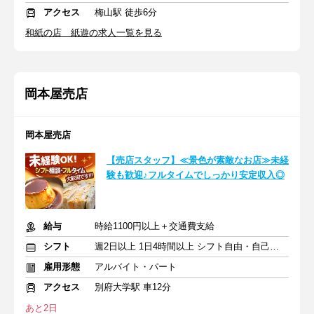
アクセス
梅山駅 徒歩6分
和紙の店 紙遊の求人一覧を見る
岡本屋売店
岡本屋売店
【売店スタッフ】≪景色が素敵なお店≫未経
験も歓迎♪フルタイムでしっかり安定収入◎
給与
時給1100円以上＋交通費支給
シフト
週2日以上 1日4時間以上 シフト自由・自己申告
雇用形態
アルバイト・パート
アクセス
別府大学駅 車12分
あと2日