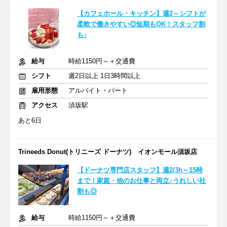
【カフェホール・キッチン】週2～シフトが
柔軟で働きやすい◎短期もOK！スタッフ割
も♪
給与
時給1150円～＋交通費
シフト
週2日以上 1日3時間以上
雇用形態
アルバイト・パート
アクセス
須坂駅
あと6日
Trineeds Donut(トリニーズ ドーナツ) イオンモール須坂店
【ドーナツ専門店スタッフ】週2/3h～15時
まで！家庭・他のお仕事と両立♪うれしい社
割も◎
給与
時給1150円～＋交通費