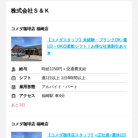
株式会社Ｓ＆Ｋ
コメダ珈琲店 福崎店
【コメダスタッフ】未経験・ブランクOK♪週
1日～OK◎柔軟シフト！お得な社員割引あり
★
給与
時給1150円＋交通費支給
シフト
週1日以上 1日4時間以上
雇用形態
アルバイト・パート
アクセス
福崎駅 車4分
あと3日
コメダ珈琲店 福崎店
【コメダ珈琲店スタッフ】<正社員>週休2日