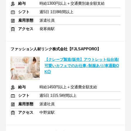
給与
時給1300円以上＋交通費別途全額支給
シフト
週5日 1日8時間以上
雇用形態
派遣社員
アクセス
発寒南駅
ファッション人材リンク株式会社【FJLSAPPORO】
【クレープ製造/販売】アウトレット仙台港/
可愛いカフェでのお仕事♪制服あり/車通勤O
K◎
給与
時給1450円以上＋交通費全額支給
シフト
週5日 1日5.5時間以上
雇用形態
派遣社員
アクセス
中野栄駅