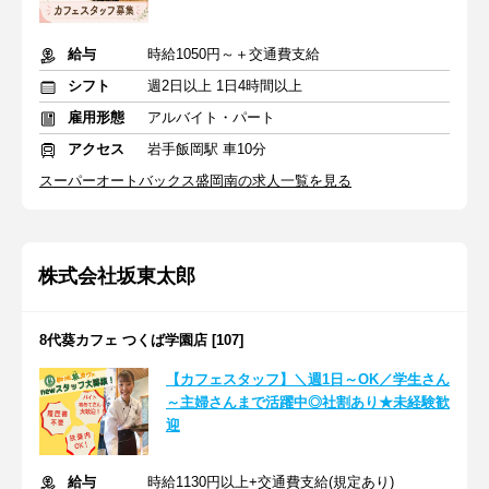
給与
時給1050円～＋交通費支給
シフト
週2日以上 1日4時間以上
雇用形態
アルバイト・パート
アクセス
岩手飯岡駅 車10分
スーパーオートバックス盛岡南の求人一覧を見る
株式会社坂東太郎
8代葵カフェ つくば学園店 [107]
【カフェスタッフ】＼週1日～OK／学生さん
～主婦さんまで活躍中◎社割あり★未経験歓
迎
給与
時給1130円以上+交通費支給(規定あり)