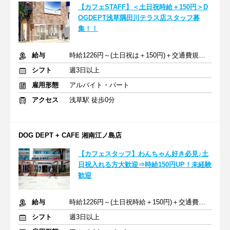
【カフェSTAFF】＜土日祝時給＋150円＞D
OGDEPT浅草隅田川テラス店スタッフ募
集！！
給与
時給1226円～(土日祝は＋150円)＋交通費規定支給（上限あり）
シフト
週3日以上
雇用形態
アルバイト・パート
アクセス
浅草駅 徒歩0分
DOG DEPT + CAFE 湘南江ノ島店
【カフェスタッフ】わんちゃん好き必見♪土
日祝入れる方大歓迎⇒時給150円UP！未経験
歓迎
給与
時給1226円～(土日祝時給＋150円)＋交通費支給
シフト
週3日以上