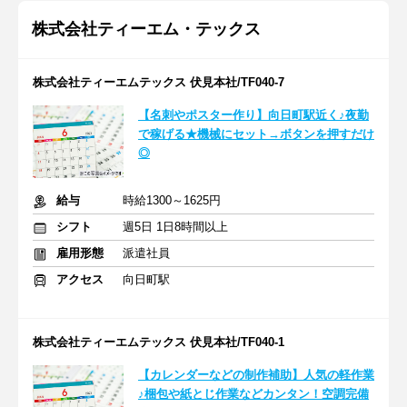
株式会社ティーエム・テックス
株式会社ティーエムテックス 伏見本社/TF040-7
【名刺やポスター作り】向日町駅近く♪夜勤
で稼げる★機械にセット→ボタンを押すだけ
◎
給与
時給1300～1625円
シフト
週5日 1日8時間以上
雇用形態
派遣社員
アクセス
向日町駅
株式会社ティーエムテックス 伏見本社/TF040-1
【カレンダーなどの制作補助】人気の軽作業
♪梱包や紙とじ作業などカンタン！空調完備