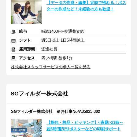
【データの作成・編集】定時で帰れる！ポス
ターの作成など！未経験の方も歓迎！
給与
時給1400円+交通費支給
シフト
週5日以上 1日6時間以上
雇用形態
派遣社員
アクセス
四ツ橋駅 徒歩1分
株式会社スタッフサービスの求人一覧を見る
SGフィルダー株式会社
SGフィルダー株式会社 ※お仕事No/A35925-302
【梱包・検品・ピッキング】<夜勤>21時～
翌6時/週5日/ポスターなどの印刷サポート