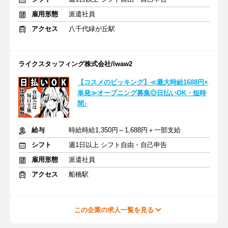
雇用形態
派遣社員
アクセス
八千代緑が丘駅
ライクスタッフィング株式会社/lwaw2
【コスメのピッキング】≪最大時給1688円×
単発≫オープニング募集◎日払いOK・短時
間♪
給与
時給時給1,350円～1,688円＋一部支給
シフト
週1日以上 シフト自由・自己申告
雇用形態
派遣社員
アクセス
船橋駅
この企業の求人一覧を見る