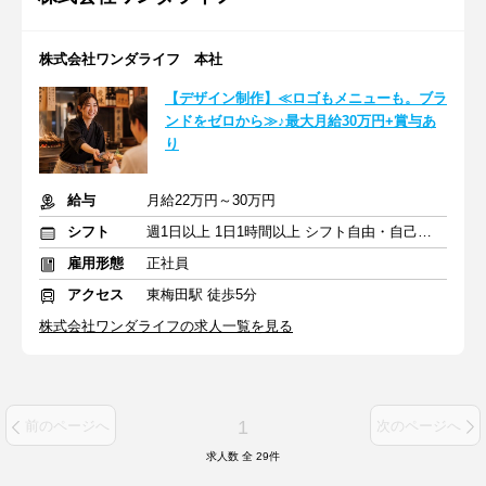
株式会社ワンダライフ 本社
【デザイン制作】≪ロゴもメニューも。ブラ
ンドをゼロから≫♪最大月給30万円+賞与あ
り
給与
月給22万円～30万円
シフト
週1日以上 1日1時間以上 シフト自由・自己申告
雇用形態
正社員
アクセス
東梅田駅 徒歩5分
株式会社ワンダライフの求人一覧を見る
1
前のページへ
次のページへ
求人数 全
29
件