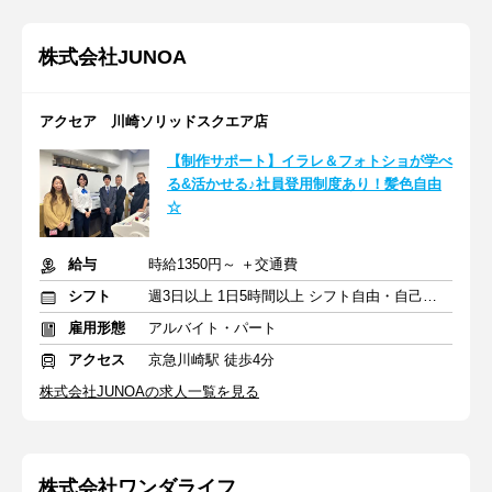
株式会社JUNOA
アクセア 川崎ソリッドスクエア店
【制作サポート】イラレ＆フォトショが学べ
る&活かせる♪社員登用制度あり！髪色自由
☆
給与
時給1350円～ ＋交通費
シフト
週3日以上 1日5時間以上 シフト自由・自己申告
雇用形態
アルバイト・パート
アクセス
京急川崎駅 徒歩4分
株式会社JUNOAの求人一覧を見る
株式会社ワンダライフ