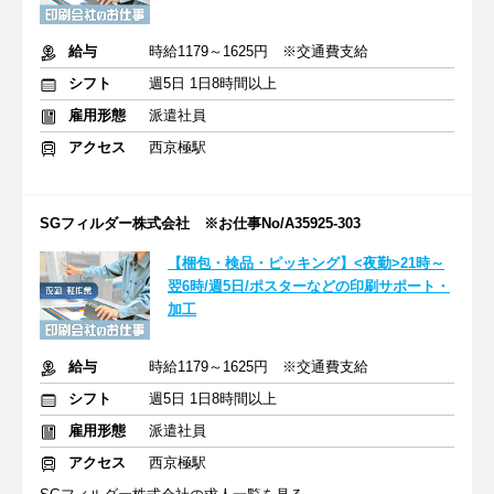
給与
時給1179～1625円 ※交通費支給
シフト
週5日 1日8時間以上
雇用形態
派遣社員
アクセス
西京極駅
SGフィルダー株式会社 ※お仕事No/A35925-303
【梱包・検品・ピッキング】<夜勤>21時～
翌6時/週5日/ポスターなどの印刷サポート・
加工
給与
時給1179～1625円 ※交通費支給
シフト
週5日 1日8時間以上
雇用形態
派遣社員
アクセス
西京極駅