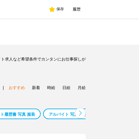
履歴
保存
イト求人など希望条件でカンタンにお仕事探しが
|
おすすめ
新着
時給
日給
月給
ト履歴書 写真 服装
アルバイト 写真 付き 履歴書
アルバイト 履