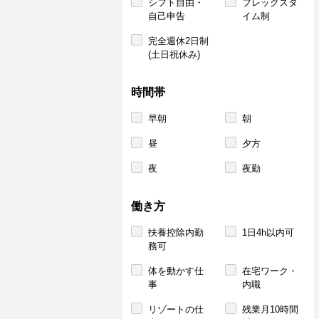
シフト自由・
フレックスタ
自己申告
イム制
完全週休2日制
(土日祝休み)
時間帯
早朝
朝
昼
夕方
夜
夜勤
働き方
扶養控除内勤
1日4h以内可
務可
体を動かす仕
在宅ワーク・
事
内職
リゾートの仕
残業月10時間