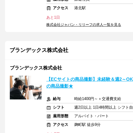
アクセス
港北駅
あと1日
株式会社ジャパン・リリーフの求人一覧を見る
ブランデックス株式会社
ブランデックス株式会社
【ECサイトの商品撮影】未経験＆週2～OK『g
の商品撮影★
給与
時給1400円～＋交通費支給
シフト
週2日以上 1日4時間以上 シフト
雇用形態
アルバイト・パート
アクセス
麹町駅 徒歩9分