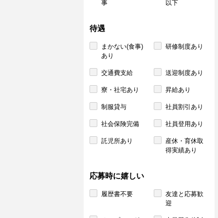
事
以下
待遇
まかない(食事)
研修制度あり
あり
交通費支給
送迎制度あり
寮・社宅あり
昇給あり
制服貸与
社員割引あり
社会保険完備
社員登用あり
託児所あり
産休・育休取
得実績あり
応募時に嬉しい
履歴書不要
友達と応募歓
迎