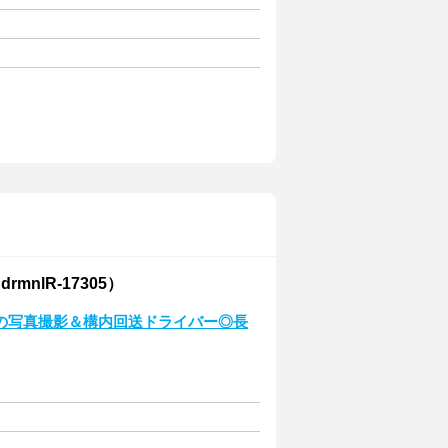
nlR-17305）
の写真撮影＆構内回送ドライバー◎長