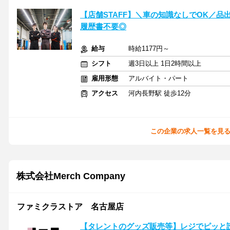
【店舗STAFF】＼車の知識なしでOK／品
履歴書不要◎
給与
時給1177円～
シフト
週3日以上 1日2時間以上
雇用形態
アルバイト・パート
アクセス
河内長野駅 徒歩12分
この企業の求人一覧を見
株式会社Merch Company
ファミクラストア 名古屋店
【タレントのグッズ販売等】レジでピッと