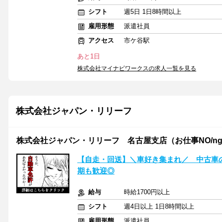
シフト
週5日 1日8時間以上
雇用形態
派遣社員
アクセス
市ケ谷駅
あと1日
株式会社マイナビワークスの求人一覧を見る
株式会社ジャパン・リリーフ
株式会社ジャパン・リリーフ 名古屋支店（お仕事NO/ngdrm
【自走・回送】＼車好き集まれ／ 中古車
期も歓迎◎
給与
時給1700円以上
シフト
週4日以上 1日8時間以上
雇用形態
派遣社員