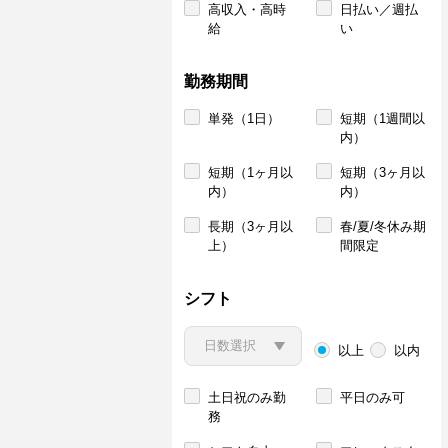
高収入・高時
日払い／週払
給
い
勤務期間
単発（1日）
短期（1週間以
内）
短期（1ヶ月以
短期（3ヶ月以
内）
内）
長期（3ヶ月以
春/夏/冬休み期
上）
間限定
シフト
以上
以内
土日祝のみ勤
平日のみ可
務