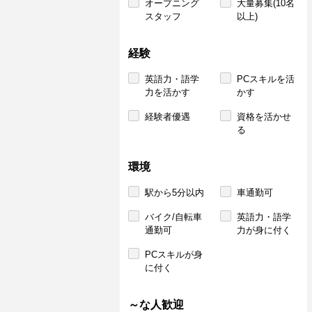
オープニング
大量募集(10名
スタッフ
以上)
経験
英語力・語学
PCスキルを活
力を活かす
かす
経験者優遇
資格を活かせ
る
環境
駅から5分以内
車通勤可
バイク/自転車
英語力・語学
通勤可
力が身に付く
PCスキルが身
に付く
～な人歓迎