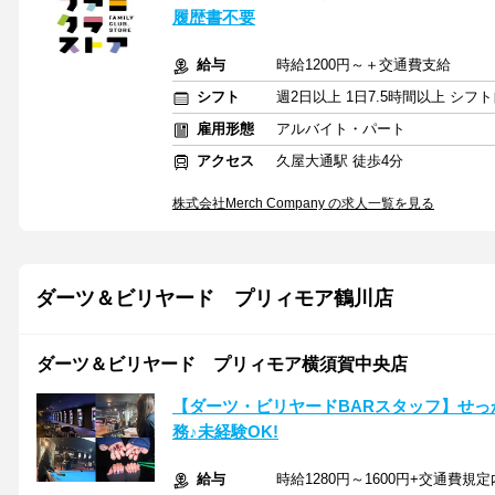
履歴書不要
給与
時給1200円～＋交通費支給
シフト
週2日以上 1日7.5時間以上 シ
雇用形態
アルバイト・パート
アクセス
久屋大通駅 徒歩4分
株式会社Merch Company の求人一覧を見る
ダーツ＆ビリヤード プリィモア鶴川店
ダーツ＆ビリヤード プリィモア横須賀中央店
【ダーツ・ビリヤードBARスタッフ】せ
務♪未経験OK!
給与
時給1280円～1600円+交通費規