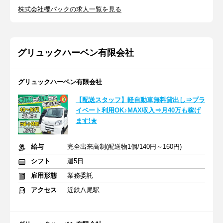
株式会社櫻パックの求人一覧を見る
グリュックハーベン有限会社
グリュックハーベン有限会社
【配送スタッフ】軽自動車無料貸出し⇒プラ
イベート利用OK♪MAX収入⇒月40万も稼げ
ます!★
給与
完全出来高制(配送物1個/140円～160円)
シフト
週5日
雇用形態
業務委託
アクセス
近鉄八尾駅