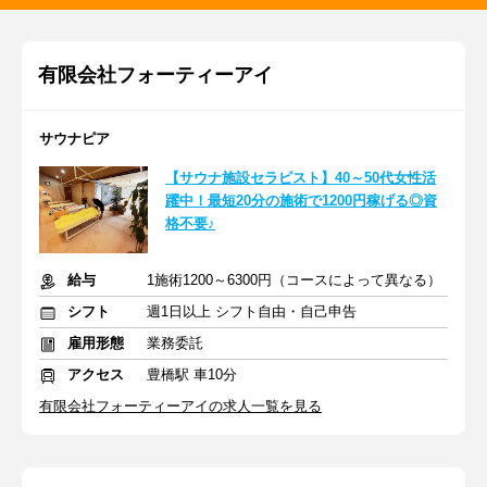
有限会社フォーティーアイ
サウナピア
【サウナ施設セラピスト】40～50代女性活
躍中！最短20分の施術で1200円稼げる◎資
格不要♪
給与
1施術1200～6300円（コースによって異なる）
シフト
週1日以上 シフト自由・自己申告
雇用形態
業務委託
アクセス
豊橋駅 車10分
有限会社フォーティーアイの求人一覧を見る