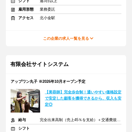
シフト
週3日以上
雇用形態
業務委託
アクセス
北小金駅
この企業の求人一覧を見る
有限会社サイトシステム
アップワン丸子 ※2026年10月オープン予定
【美容師】完全歩合制！通いやすい価格設定
で安定した顧客を獲得できるから、収入も安
定◎
給与
完全出来高制（売上45％を支給）＋交通費規定支給
シフト