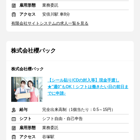
雇用形態
業務委託
アクセス
安倍川駅 車8分
有限会社サイトシステムの求人一覧を見る
株式会社櫻パック
株式会社櫻パック
【シール貼り/CDの封入等】現金手渡し
★"週0"もOK！シフトは働きたい日の前日ま
でに申請♪
給与
完全出来高制（1個当たり：0.5～15円）
シフト
シフト自由・自己申告
雇用形態
業務委託
アクセス
谷塚駅