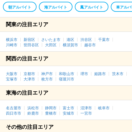
朝アルバイト
海アルバイト
鳳アルバイト
車アルバ
関東の注目エリア
横浜市
新宿区
さいたま市
港区
渋谷区
千葉市
川崎市
世田谷区
大田区
横須賀市
越谷市
関西の注目エリア
大阪市
京都市
神戸市
和歌山市
堺市
姫路市
茨木市
宝塚市
大津市
枚方市
寝屋川市
東海の注目エリア
名古屋市
浜松市
静岡市
富士市
沼津市
岐阜市
四日市市
鈴鹿市
豊橋市
安城市
一宮市
その他の注目エリア