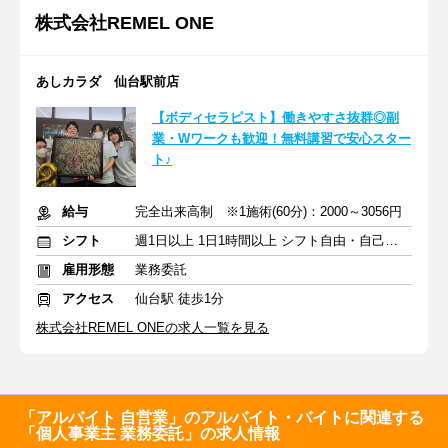
株式会社REMEL ONE
あしカラダ 仙台駅前店
【ボディセラピスト】働きやすさ抜群◎副
業・Wワークも歓迎！無料講習で安心スター
ト♪
給与
完全出来高制 ※1施術(60分)：2000～3056円
シフト
週1日以上 1日1時間以上 シフト自由・自己申告
雇用形態
業務委託
アクセス
仙台駅 徒歩1分
株式会社REMEL ONEの求人一覧を見る
「アルバイト 自営業」のアルバイト・バイトに関連する
「個人事業主 業務委託」の求人情報