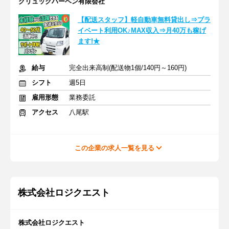
グリュックハーベン有限会社
【配送スタッフ】軽自動車無料貸出し⇒プラ
イベート利用OK♪MAX収入⇒月40万も稼げ
ます!★
給与
完全出来高制(配送物1個/140円～160円)
シフト
週5日
雇用形態
業務委託
アクセス
八尾駅
この企業の求人一覧を見る
株式会社ロジクエスト
株式会社ロジクエスト