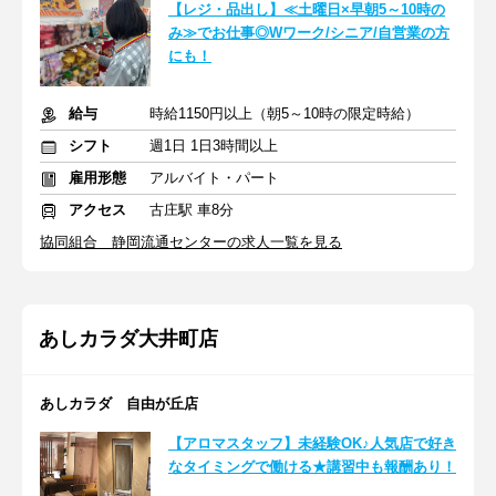
【レジ・品出し】≪土曜日×早朝5～10時の
み≫でお仕事◎Wワーク/シニア/自営業の方
にも！
給与
時給1150円以上（朝5～10時の限定時給）
シフト
週1日 1日3時間以上
雇用形態
アルバイト・パート
アクセス
古庄駅 車8分
協同組合 静岡流通センターの求人一覧を見る
あしカラダ大井町店
あしカラダ 自由が丘店
【アロマスタッフ】未経験OK♪人気店で好き
なタイミングで働ける★講習中も報酬あり！