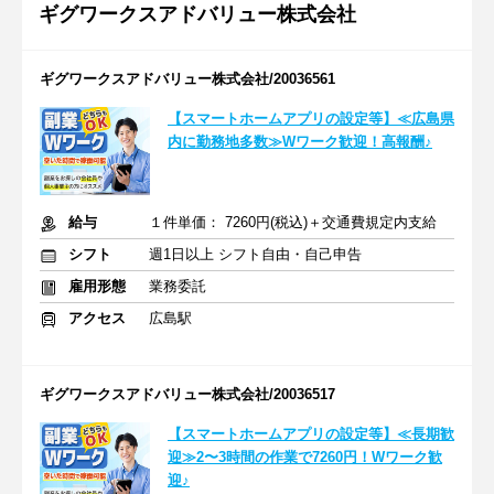
ギグワークスアドバリュー株式会社
ギグワークスアドバリュー株式会社/20036561
【スマートホームアプリの設定等】≪広島県
内に勤務地多数≫Wワーク歓迎！高報酬♪
給与
１件単価： 7260円(税込)＋交通費規定内支給
シフト
週1日以上 シフト自由・自己申告
雇用形態
業務委託
アクセス
広島駅
ギグワークスアドバリュー株式会社/20036517
【スマートホームアプリの設定等】≪長期歓
迎≫2〜3時間の作業で7260円！Wワーク歓
迎♪