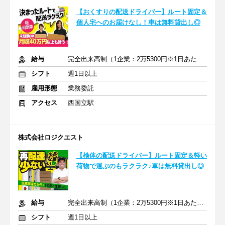
【おくすりの配送ドライバー】ルート固定＆
個人宅へのお届けなし！車は無料貸出し◎
給与
完全出来高制（1企業：2万5300円※1日あたり）
シフト
週1日以上
雇用形態
業務委託
アクセス
西国立駅
株式会社ロジクエスト
【検体の配送ドライバー】ルート固定＆軽い
荷物で運ぶのもラクラク♪車は無料貸出し◎
給与
完全出来高制（1企業：2万5300円※1日あたり）
シフト
週1日以上