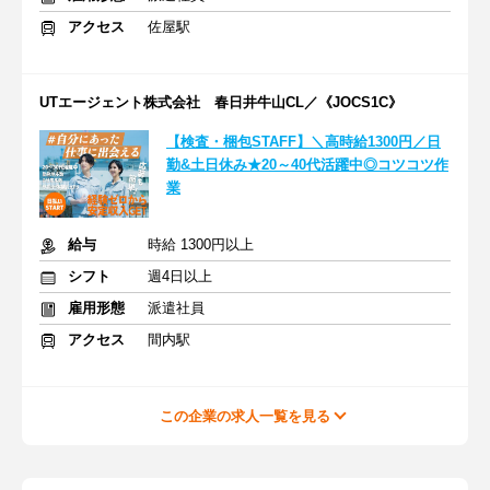
アクセス
佐屋駅
UTエージェント株式会社 春日井牛山CL／《JOCS1C》
【検査・梱包STAFF】＼高時給1300円／日
勤&土日休み★20～40代活躍中◎コツコツ作
業
給与
時給 1300円以上
シフト
週4日以上
雇用形態
派遣社員
アクセス
間内駅
この企業の求人一覧を見る