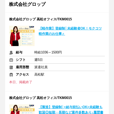
株式会社グロップ
株式会社グロップ 高松オフィス/TKM0015
【軽作業】登録制│未経験者OK！モクコツ
軽作業のお仕事♬
給与
時給1036～1500円
シフト
週5日
雇用形態
派遣社員
アクセス
高松駅
本日、掲載終了
株式会社グロップ 高松オフィス/TKM0015
【製造】登録制│<給与前払いOK>未経験も
歓迎◎短期・長期など案件多数あり♪履歴書