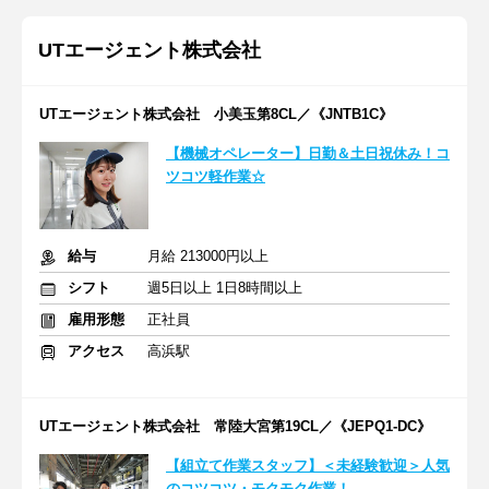
UTエージェント株式会社
UTエージェント株式会社 小美玉第8CL／《JNTB1C》
【機械オペレーター】日勤＆土日祝休み！コ
ツコツ軽作業☆
給与
月給 213000円以上
シフト
週5日以上 1日8時間以上
雇用形態
正社員
アクセス
高浜駅
UTエージェント株式会社 常陸大宮第19CL／《JEPQ1-DC》
【組立て作業スタッフ】＜未経験歓迎＞人気
のコツコツ・モクモク作業！