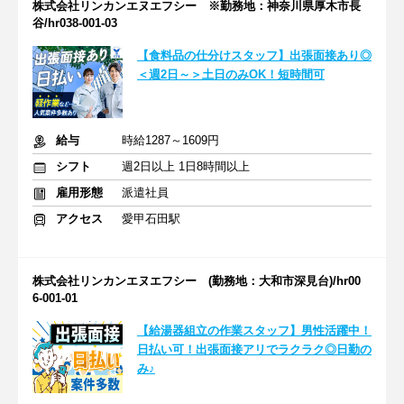
株式会社リンカンエヌエフシー ※勤務地：神奈川県厚木市長
谷/hr038-001-03
【食料品の仕分けスタッフ】出張面接あり◎
＜週2日～＞土日のみOK！短時間可
給与
時給1287～1609円
シフト
週2日以上 1日8時間以上
雇用形態
派遣社員
アクセス
愛甲石田駅
株式会社リンカンエヌエフシー (勤務地：大和市深見台)/hr00
6-001-01
【給湯器組立の作業スタッフ】男性活躍中！
日払い可！出張面接アリでラクラク◎日勤の
み♪