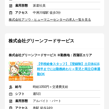
雇用形態
派遣社員
アクセス
中洲川端駅 徒歩3分
株式会社アソウ・ヒューマニーセンターの求人一覧を見る
株式会社グリーンフードサービス
株式会社グリーンフードサービス ※勤務地：西蒲区エリア
【学校給食スタッフ】【登録制】土日休&16
時半までには勤務終わり＝育児と両立◎車通
勤OK
給与
時給1050円＋交通費支給
シフト
週5日
雇用形態
アルバイト・パート
アクセス
巻駅 徒歩14分