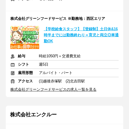
株式会社グリーンフードサービス ※勤務地：西区エリア
【学校給食スタッフ】【登録制】土日休&16
時半までには勤務終わり＝育児と両立◎車通
勤OK
給与
時給1050円＋交通費支給
シフト
週5日
雇用形態
アルバイト・パート
アクセス
(1)越後赤塚駅 (2)北吉田駅
株式会社グリーンフードサービスの求人一覧を見る
株式会社エンクルー