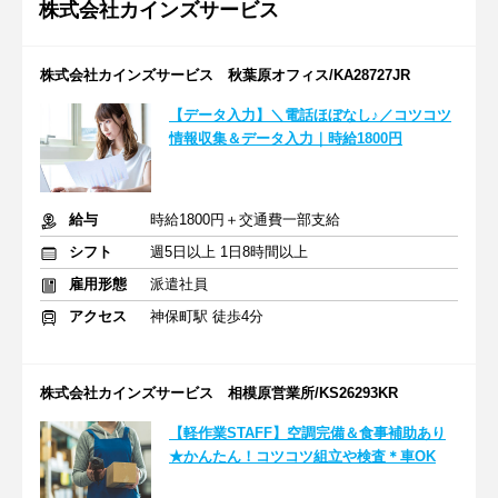
株式会社カインズサービス
株式会社カインズサービス 秋葉原オフィス/KA28727JR
【データ入力】＼電話ほぼなし♪／コツコツ
情報収集＆データ入力｜時給1800円
給与
時給1800円＋交通費一部支給
シフト
週5日以上 1日8時間以上
雇用形態
派遣社員
アクセス
神保町駅 徒歩4分
株式会社カインズサービス 相模原営業所/KS26293KR
【軽作業STAFF】空調完備＆食事補助あり
★かんたん！コツコツ組立や検査＊車OK