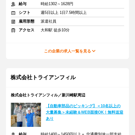
給与
時給1302～1628円
シフト
週5日以上 1日7.5時間以上
雇用形態
派遣社員
アクセス
大和駅 徒歩10分
この企業の求人一覧を見る
株式会社トライアンフィル
株式会社トライアンフィル／新川崎駅周辺
【自動車部品のピッキング】＜10名以上の
大量募集＞未経験＆WEB面接OK！無料送迎
あり
給与
時給1400～1450円以上＋ 交通費別途一部支給