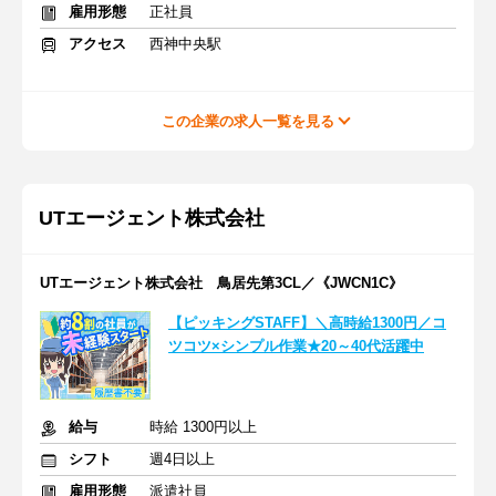
雇用形態
正社員
アクセス
西神中央駅
この企業の求人一覧を見る
UTエージェント株式会社
UTエージェント株式会社 鳥居先第3CL／《JWCN1C》
【ピッキングSTAFF】＼高時給1300円／コ
ツコツ×シンプル作業★20～40代活躍中
給与
時給 1300円以上
シフト
週4日以上
雇用形態
派遣社員