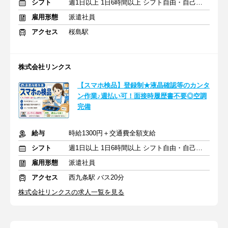
シフト
週1日以上 1日6時間以上 シフト自由・自己申告
雇用形態
派遣社員
アクセス
桜島駅
株式会社リンクス
【スマホ検品】登録制★液晶確認等のカンタ
ン作業♪週払い可！面接時履歴書不要◎空調
完備
給与
時給1300円＋交通費全額支給
シフト
週1日以上 1日6時間以上 シフト自由・自己申告
雇用形態
派遣社員
アクセス
西九条駅 バス20分
株式会社リンクスの求人一覧を見る