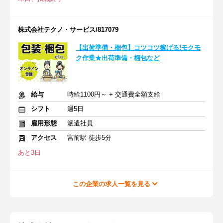
株式会社テクノ・サービス/817079
【出荷準備・梱包】コツコツ稼げる!モクモ
ク作業★出荷準備・梱包など
給与
時給1100円～ + 交通費全額支給
シフト
週5日
雇用形態
派遣社員
アクセス
宮前駅 徒歩5分
あと3日
この企業の求人一覧を見る