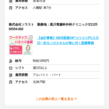
雇用形態
派遣社員
アクセス
八幡駅 車7分
株式会社ソラスト 勤務地：黒川胃腸科外科クリニック/21125
00554-002
【会計事務】WEB面接OK*コツコツPC入力
◎一生モノのスキルが身に付く医療事務
給与
時給1065円
シフト
週2日以上
雇用形態
アルバイト・パート
アクセス
北神戸駅
この企業の求人一覧を見る