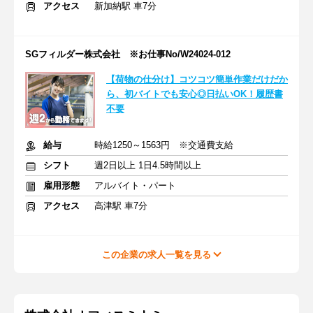
アクセス
新加納駅 車7分
SGフィルダー株式会社 ※お仕事No/W24024-012
【荷物の仕分け】コツコツ簡単作業だけだか
ら、初バイトでも安心◎日払いOK！履歴書
不要
給与
時給1250～1563円 ※交通費支給
シフト
週2日以上 1日4.5時間以上
雇用形態
アルバイト・パート
アクセス
高津駅 車7分
この企業の求人一覧を見る