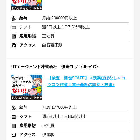
給与
月給 200000円以上
シフト
週5日以上 1日7.5時間以上
雇用形態
正社員
アクセス
白石蔵王駅
UTエージェント株式会社 伊達CL／《Jbte1C》
【検査・梱包STAFF】＜残業ほぼなし＞コ
ツコツ作業！電子基板の組立・検査♪
給与
月給 177000円以上
シフト
週5日以上 1日8時間以上
雇用形態
正社員
アクセス
伊達駅