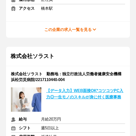
アクセス
橋本駅
この企業の求人一覧を見る
株式会社ソラスト
株式会社ソラスト 勤務地：独立行政法人労働者健康安全機構
浜松労災病院/2217110440-004
【データ入力】WEB面接OK*コツコツPC入
力◎一生モノのスキルが身に付く医療事務
給与
月給20万円
シフト
週5日以上