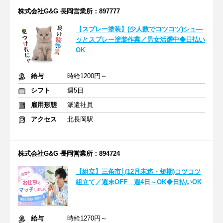
株式会社G&G 長岡営業所：897777
【スプレー塗装】(少人数でコツコツ)シュ―
ッとスプレー塗装作業／男女活躍中◆日払い
OK
給与
時給1200円～
シフト
週5日
雇用形態
派遣社員
アクセス
北長岡駅
株式会社G&G 長岡営業所：894724
【組立】三条市│(12月末迄・短期)コツコツ
組立て／週末OFF 週4日～OK◆日払いOK
給与
時給1270円～