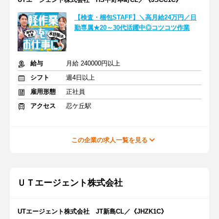
【検査・梱包STAFF】＼高月給24万円／日
勤専属★20～30代活躍中◎コツコツ作業
給与
月給 240000円以上
シフト
週4日以上
雇用形態
正社員
アクセス
忍ケ丘駅
この企業の求人一覧を見る
ＵＴエージェント株式会社
UTエージェント株式会社 JT新島CL／《JHZK1C》