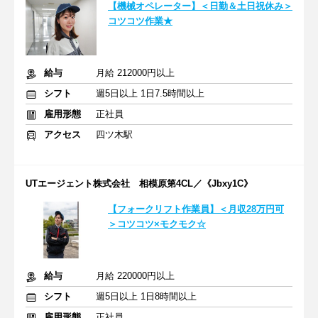
【機械オペレーター】＜日勤＆土日祝休み＞
コツコツ作業★
給与
月給 212000円以上
シフト
週5日以上 1日7.5時間以上
雇用形態
正社員
アクセス
四ツ木駅
UTエージェント株式会社 相模原第4CL／《Jbxy1C》
【フォークリフト作業員】＜月収28万円可
＞コツコツ×モクモク☆
給与
月給 220000円以上
シフト
週5日以上 1日8時間以上
雇用形態
正社員