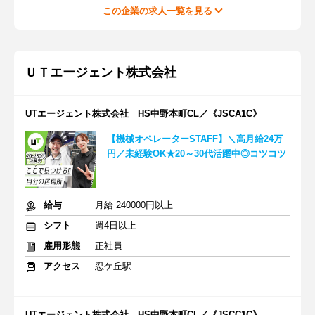
この企業の求人一覧を見る
ＵＴエージェント株式会社
UTエージェント株式会社 HS中野本町CL／《JSCA1C》
【機械オペレーターSTAFF】＼高月給24万
円／未経験OK★20～30代活躍中◎コツコツ
給与
月給 240000円以上
シフト
週4日以上
雇用形態
正社員
アクセス
忍ケ丘駅
UTエージェント株式会社 HS中野本町CL／《JSCC1C》