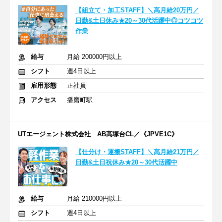
【組立て・加工STAFF】＼高月給20万円／
日勤&土日休み★20～30代活躍中◎コツコツ
作業
給与
月給 200000円以上
シフト
週4日以上
雇用形態
正社員
アクセス
播磨町駅
UTエージェント株式会社 AB高塚台CL／《JPVE1C》
【仕分け・運搬STAFF】＼高月給21万円／
日勤&土日祝休み★20～30代活躍中
給与
月給 210000円以上
シフト
週4日以上