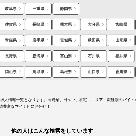
岐阜県
三重県
静岡県
佐賀県
長崎県
熊本県
大分県
宮崎県
青森県
岩手県
宮城県
秋田県
山形県
長野県
新潟県
富山県
石川県
福井県
岡山県
鳥取県
島根県
山口県
香川県
ト求人情報一覧となります。高時給、日払い、在宅、エリア・職種別のバイト
績豊富なマイナビにお任せ！
他の人はこんな検索をしています