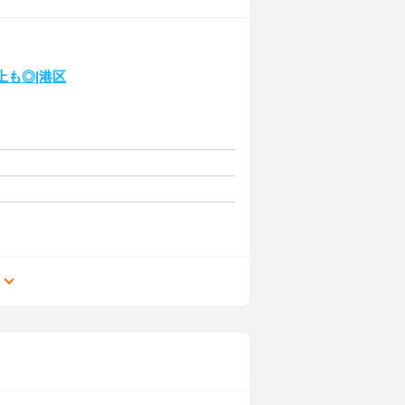
上も◎|港区
る