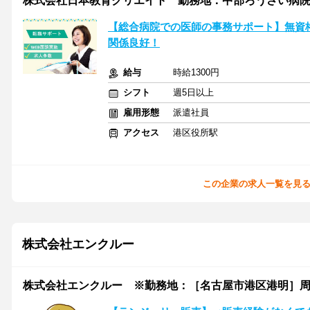
株式会社日本教育クリエイト 勤務地：中部ろうさい病院/2
【総合病院での医師の事務サポート】無資
関係良好！
給与
時給1300円
シフト
週5日以上
雇用形態
派遣社員
アクセス
港区役所駅
この企業の求人一覧を見
株式会社エンクルー
株式会社エンクルー ※勤務地：［名古屋市港区港明］周辺 / 131