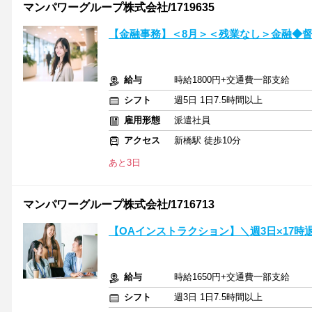
マンパワーグループ株式会社/1719635
【金融事務】＜8月＞＜残業なし＞金融◆
給与
時給1800円+交通費一部支給
シフト
週5日 1日7.5時間以上
雇用形態
派遣社員
アクセス
新橋駅 徒歩10分
あと3日
マンパワーグループ株式会社/1716713
【OAインストラクション】＼週3日×17時
給与
時給1650円+交通費一部支給
シフト
週3日 1日7.5時間以上