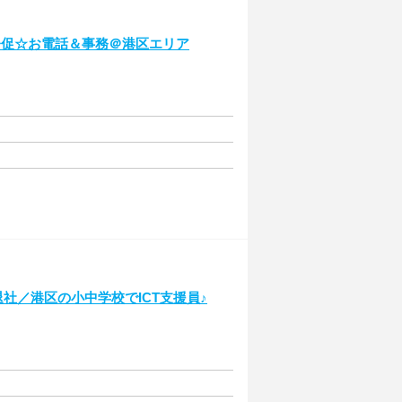
督促☆お電話＆事務＠港区エリア
退社／港区の小中学校でICT支援員♪