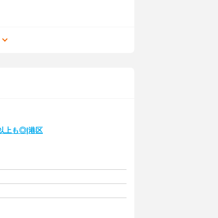
る
以上も◎|港区