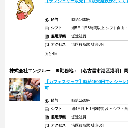
【ランジェリー販売】＜販売経験がなくても
給与
時給1400円
シフト
週5日 1日8時間以上 シフト自由
雇用形態
派遣社員
アクセス
港区役所駅 徒歩8分
あと4日
株式会社エンクルー ※勤務地：［名古屋市港区港明］周辺 / 141
【カフェスタッフ】時給1500円でオシャ
可
給与
時給1500円
シフト
週4日以上 1日8時間以上 シフト
雇用形態
派遣社員
アクセス
港区役所駅 徒歩8分