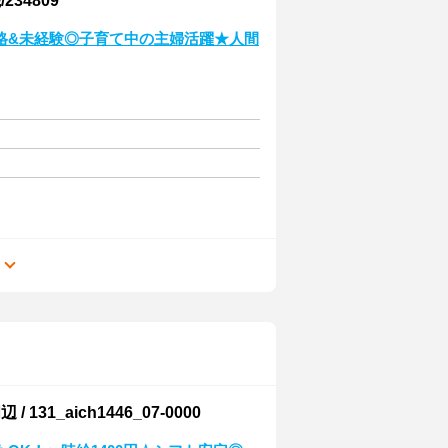
34809
格&未経験◎子育て中の主婦活躍★人間
る
_aich1446_07-0000