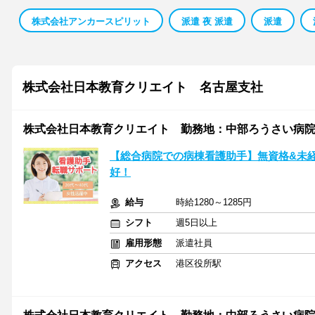
株式会社アンカースピリット
派遣 夜 派遣
派遣
株式会社日本教育クリエイト 名古屋支社
株式会社日本教育クリエイト 勤務地：中部ろうさい病院/2
【総合病院での病棟看護助手】無資格&未
好！
給与
時給1280～1285円
シフト
週5日以上
雇用形態
派遣社員
アクセス
港区役所駅