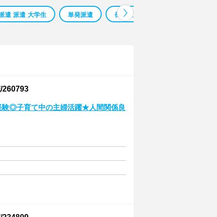
派遣 派遣 大学生
単発派遣
長期派遣
在宅派遣
札
60793
経験◎子育て中の主婦活躍★人間関係良