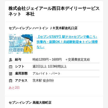
株式会社ジェイアール西日本デイリーサービス
ネット 本社
セブン-イレブン ハートイン ＪＲ茨木駅改札口店
【セブンSTAFF】駅ナカ×セブンで働こう♪
扶養内・副業OK！未経験歓迎★トイレ清掃
なし♪
給与
時給1200円～1600円 ＋交通費規定支給
シフト
週2日以上 1日3時間以上
雇用形態
アルバイト・パート
アクセス
茨木駅 徒歩0分
あと2日
セブン-イレブン 高槻大畑町店