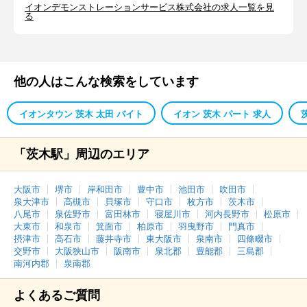
イオンデモンストレーションサービス株式会社の求人一覧を見
る
他の人はこんな検索をしています
イオンタウン 茨木 太田 バイト
イオン 茨木 パート 求人
「茨木駅」周辺のエリア
大阪市
堺市
岸和田市
豊中市
池田市
吹田市
泉大津市
高槻市
貝塚市
守口市
枚方市
茨木市
八尾市
泉佐野市
富田林市
寝屋川市
河内長野市
松原市
大東市
和泉市
箕面市
柏原市
羽曳野市
門真市
摂津市
高石市
藤井寺市
東大阪市
泉南市
四條畷市
交野市
大阪狭山市
阪南市
泉北郡
豊能郡
三島郡
南河内郡
泉南郡
よくあるご質問