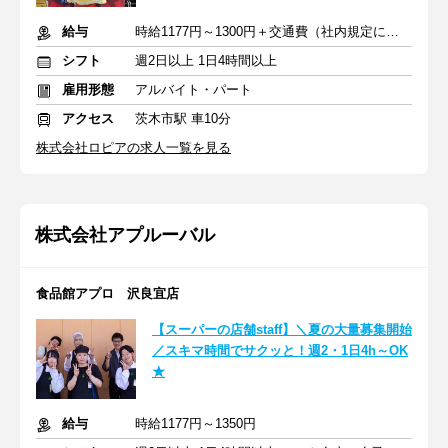
給与
時給1177円～1300円＋交通費（社内規定による）
シフト
週2日以上 1日4時間以上
雇用形態
アルバイト・パート
アクセス
茨木市駅 車10分
株式会社ロピアの求人一覧を見る
株式会社アプルーバル
食品館アプロ 沢良宜店
【スーパーの店舗staff】＼夏の大量募集開始
／スキマ時間でサクッと！週2・1日4h～OK
★
給与
時給1177円～1350円