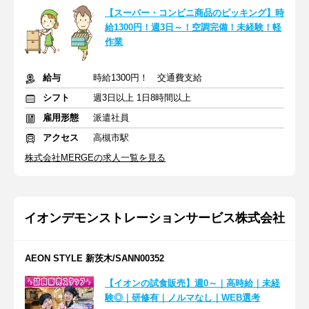
【スーパー・コンビニ商品のピッキング】時
給1300円！週3日～！空調完備！未経験！軽
作業
給与
時給1300円！ 交通費支給
シフト
週3日以上 1日8時間以上
雇用形態
派遣社員
アクセス
高槻市駅
株式会社MERGEの求人一覧を見る
イオンデモンストレーションサービス株式会社
AEON STYLE 新茨木/SANN00352
【イオンの試食販売】週0～｜高時給｜未経
験◎｜研修有｜ノルマなし｜WEB選考