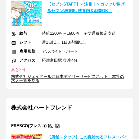
【セブンSTAFF】＜注目！＞ガッツリ稼げ
るセブンWORK♪扶養内＆副業OK！
給与
時給1200円～1600円 ＋交通費規定支給
シフト
週1日以上 1日3時間以上
雇用形態
アルバイト・パート
アクセス
摂津富田駅 徒歩4分
あと2日
株式会社ジェイアール西日本デイリーサービスネット 本社の
求人一覧を見る
株式会社ハートフレンド
FRESCO(フレスコ) 鮎川店
【店舗スタッフ】この夏始めるフレスコバイ