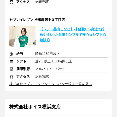
アクセス
光善寺駅
セブンイレブン 摂津鳥飼中３丁目店
【レジ・品出しなど】-未経験OK-身近で始
めやすい♪お仕事シンプルで安心☆シフト応
相談◎
給与
時給1180円以上
シフト
週2日以上 1日3時間以上
雇用形態
アルバイト・パート
アクセス
沢良宜駅
株式会社セブン-イレブン・ジャパンの求人一覧を見る
株式会社ボイス横浜支店