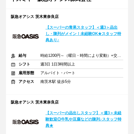
阪急オアシス 茨木東奈良店
【スーパーの青果スタッフ】＜週3＞品出
し・陳列がメイン！未経験OK★スタッフ特
典あり♪
給与
時給1200円～（曜日・時間により変動）+交通費
シフト
週3日 1日3時間以上
雇用形態
アルバイト・パート
アクセス
南茨木駅 徒歩5分
阪急オアシス 茨木東奈良店
【スーパーの品出しスタッフ】＜週3＞未経
験歓迎◎牛乳や豆腐などの陳列♪スタッフ特
典★