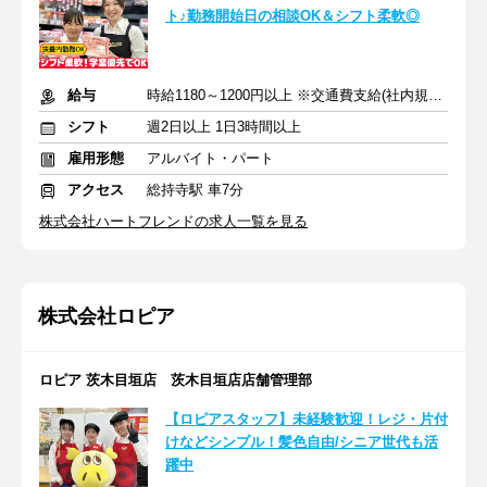
ト♪勤務開始日の相談OK＆シフト柔軟◎
給与
時給1180～1200円以上 ※交通費支給(社内規定あり)
シフト
週2日以上 1日3時間以上
雇用形態
アルバイト・パート
アクセス
総持寺駅 車7分
株式会社ハートフレンドの求人一覧を見る
株式会社ロピア
ロピア 茨木目垣店 茨木目垣店店舗管理部
【ロピアスタッフ】未経験歓迎！レジ・片付
けなどシンプル！髪色自由/シニア世代も活
躍中