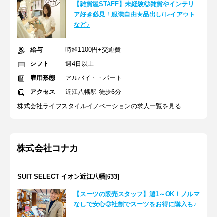
【雑貨屋STAFF】未経験◎雑貨やインテリ
ア好き必見！服装自由★品出し/レイアウト
など♪
給与
時給1100円+交通費
シフト
週4日以上
雇用形態
アルバイト・パート
アクセス
近江八幡駅 徒歩6分
株式会社ライフスタイルイノベーションの求人一覧を見る
株式会社コナカ
SUIT SELECT イオン近江八幡[633]
【スーツの販売スタッフ】週1～OK！ノルマ
なしで安心◎社割でスーツをお得に購入も♪