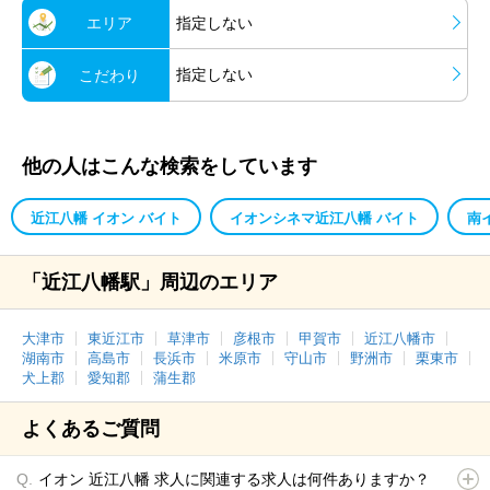
エリア
指定しない
指定しない
こだわり
他の人はこんな検索をしています
近江八幡 イオン バイト
イオンシネマ近江八幡 バイト
南
「近江八幡駅」周辺のエリア
大津市
東近江市
草津市
彦根市
甲賀市
近江八幡市
湖南市
高島市
長浜市
米原市
守山市
野洲市
栗東市
犬上郡
愛知郡
蒲生郡
よくあるご質問
イオン 近江八幡 求人に関連する求人は何件ありますか？