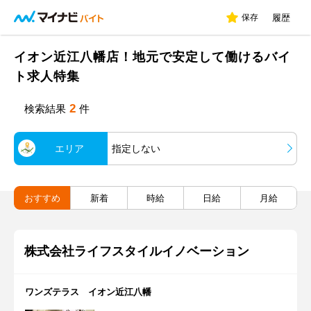
保存
履歴
イオン近江八幡店！地元で安定して働けるバイ
ト求人特集
2
検索結果
件
エリア
指定しない
おすすめ
新着
時給
日給
月給
株式会社ライフスタイルイノベーション
ワンズテラス イオン近江八幡