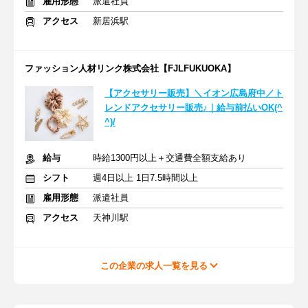
雇用形態
派遣社員
アクセス
新居浜駅
ファッション人材リンク株式会社【FJLFUKUOKA】
【アクセサリー販売】＼イオン広島府中／ト
レンドアクセサリー販売♪｜給与前払いOK(^
^)/
給与
時給1300円以上＋交通費全額支給あり
シフト
週4日以上 1日7.5時間以上
雇用形態
派遣社員
アクセス
天神川駅
この企業の求人一覧を見る