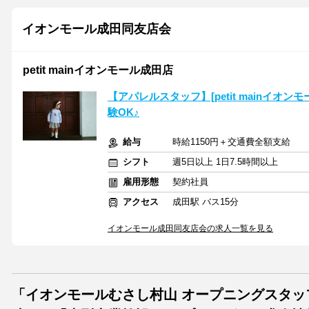
イオンモール成田同友店会
petit mainイオンモール成田店
【アパレルスタッフ】[petit mainイオ
験OK♪
給与
時給1150円＋交通費全額支給
シフト
週5日以上 1日7.5時間以上
雇用形態
契約社員
アクセス
成田駅 バス15分
イオンモール成田同友店会の求人一覧を見る
「イオンモールむさし村山 オープニングスタ