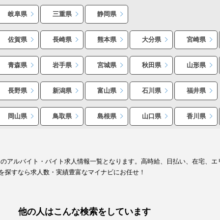
岐阜県
三重県
静岡県
佐賀県
長崎県
熊本県
大分県
宮崎県
青森県
岩手県
宮城県
秋田県
山形県
長野県
新潟県
富山県
石川県
福井県
岡山県
鳥取県
島根県
山口県
香川県
フのアルバイト・バイト求人情報一覧となります。高時給、日払い、在宅、エ
を探すなら求人数・実績豊富なマイナビにお任せ！
他の人はこんな検索をしています