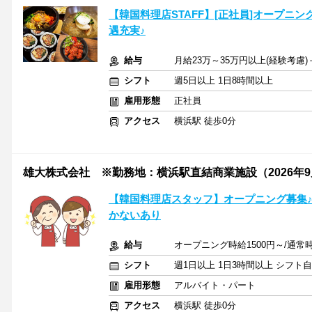
【韓国料理店STAFF】[正社員]オープニ
遇充実♪
給与
月給23万～35万円以上(経験考慮)
シフト
週5日以上 1日8時間以上
雇用形態
正社員
アクセス
横浜駅 徒歩0分
雄大株式会社 ※勤務地：横浜駅直結商業施設（2026年9
【韓国料理店スタッフ】オープニング募集♪
かないあり
給与
オープニング時給1500円～/通常時
シフト
週1日以上 1日3時間以上 シフト
雇用形態
アルバイト・パート
アクセス
横浜駅 徒歩0分