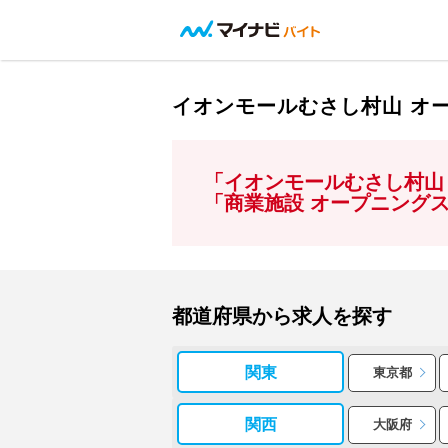
イオンモールむさし村山 オ
「イオンモールむさし村山
「商業施設 オープニング
都道府県から求人を探す
関東
東京都
関西
大阪府