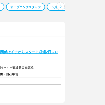
オープニングスタッフ
５月オープニングスタッフ
大阪
関係はイチからスタート◎週2日～O
00円～）＋交通費全額支給
自由・自己申告