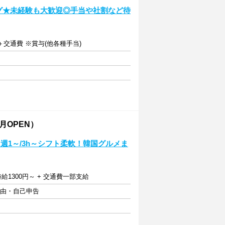
ング★未経験も大歓迎◎手当や社割など待
＋交通費 ※賞与(他各種手当)
月OPEN）
週1～/3h～シフト柔軟！韓国グルメま
給1300円～ + 交通費一部支給
自由・自己申告