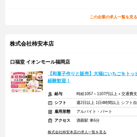
この企業の求人一覧を見
株式会社柿安本店
口福堂 イオンモール福岡店
【和菓子作りと販売】大福にいちごをトッ
経験歓迎！
給与
時給1057～1107円以上＋交通費
シフト
週2日以上 1日4時間以上 シフト
雇用形態
アルバイト・パート
アクセス
酒殿駅 車6分
株式会社柿安本店の求人一覧を見る