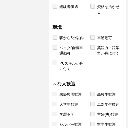
経験者優遇
資格を活かせ
る
環境
駅から5分以内
車通勤可
バイク/自転車
英語力・語学
通勤可
力が身に付く
PCスキルが身
に付く
～な人歓迎
未経験者歓迎
高校生歓迎
大学生歓迎
二部学生歓迎
学歴不問
主婦(夫)歓迎
シルバー歓迎
留学生歓迎