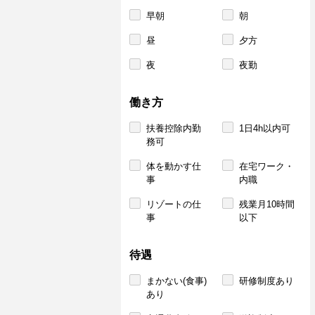
早朝
朝
昼
夕方
夜
夜勤
働き方
扶養控除内勤
1日4h以内可
務可
体を動かす仕
在宅ワーク・
事
内職
リゾートの仕
残業月10時間
事
以下
待遇
まかない(食事)
研修制度あり
あり