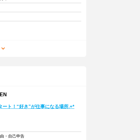
る
EN
ート！“好き”が仕事になる場所.+*
自由・自己申告