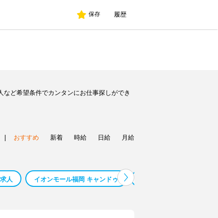
履歴
保存
人など希望条件でカンタンにお仕事探しができ
|
おすすめ
新着
時給
日給
月給
 求人
イオンモール福岡 キャンドゥ
旭求人
萩求人