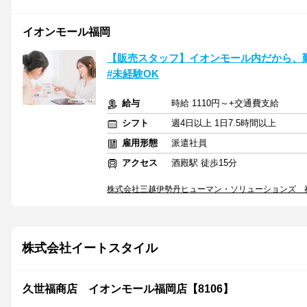
イオンモール福岡
【販売スタッフ】イオンモール内だから、勤
#未経験OK
給与
時給 1110円～+交通費支給
シフト
週4日以上 1日7.5時間以上
雇用形態
派遣社員
アクセス
酒殿駅 徒歩15分
株式会社三越伊勢丹ヒューマン・ソリューションズ 
株式会社イートスタイル
久世福商店 イオンモール福岡店【8106】