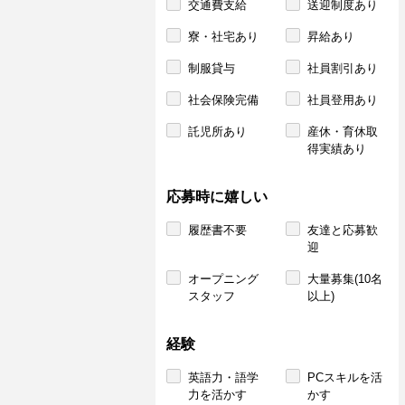
交通費支給
送迎制度あり
寮・社宅あり
昇給あり
制服貸与
社員割引あり
社会保険完備
社員登用あり
託児所あり
産休・育休取
得実績あり
応募時に嬉しい
履歴書不要
友達と応募歓
迎
オープニング
大量募集(10名
スタッフ
以上)
経験
英語力・語学
PCスキルを活
力を活かす
かす