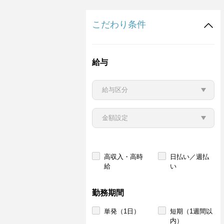
こだわり条件
給与
高収入・高時
日払い／週払
給
い
勤務期間
単発（1日）
短期（1週間以
内）