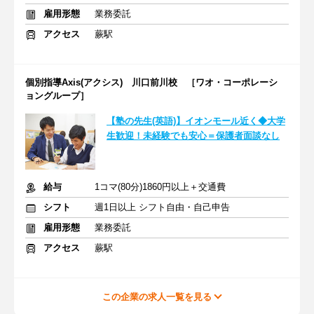
雇用形態
業務委託
アクセス
蕨駅
個別指導Axis(アクシス) 川口前川校 ［ワオ・コーポレーシ
ョングループ］
【塾の先生(英語)】イオンモール近く◆大学
生歓迎！未経験でも安心＝保護者面談なし
給与
1コマ(80分)1860円以上＋交通費
シフト
週1日以上 シフト自由・自己申告
雇用形態
業務委託
アクセス
蕨駅
この企業の求人一覧を見る