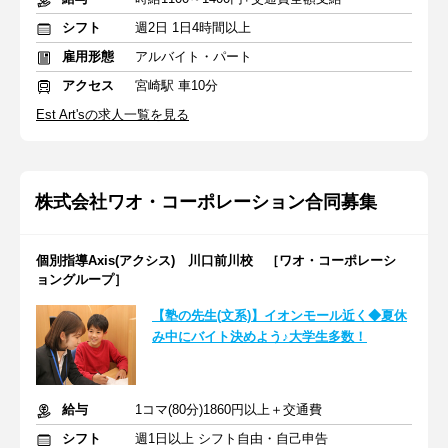
シフト
週2日 1日4時間以上
雇用形態
アルバイト・パート
アクセス
宮崎駅 車10分
Est Art'sの求人一覧を見る
株式会社ワオ・コーポレーション合同募集
個別指導Axis(アクシス) 川口前川校 ［ワオ・コーポレーシ
ョングループ］
【塾の先生(文系)】イオンモール近く◆夏休
み中にバイト決めよう♪大学生多数！
給与
1コマ(80分)1860円以上＋交通費
シフト
週1日以上 シフト自由・自己申告