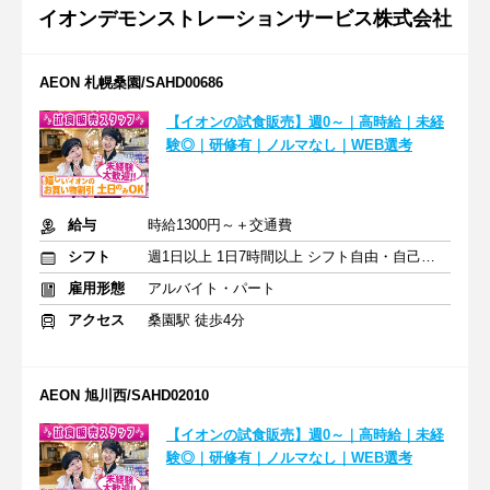
イオンデモンストレーションサービス株式会社
AEON 札幌桑園/SAHD00686
【イオンの試食販売】週0～｜高時給｜未経
験◎｜研修有｜ノルマなし｜WEB選考
給与
時給1300円～＋交通費
シフト
週1日以上 1日7時間以上 シフト自由・自己申告
雇用形態
アルバイト・パート
アクセス
桑園駅 徒歩4分
AEON 旭川西/SAHD02010
【イオンの試食販売】週0～｜高時給｜未経
験◎｜研修有｜ノルマなし｜WEB選考