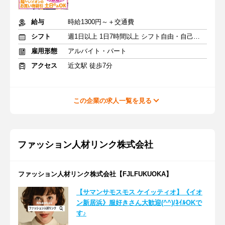
給与
時給1300円～＋交通費
シフト
週1日以上 1日7時間以上 シフト自由・自己申告
雇用形態
アルバイト・パート
アクセス
近文駅 徒歩7分
この企業の求人一覧を見る
ファッション人材リンク株式会社
ファッション人材リンク株式会社【FJLFUKUOKA】
【サマンサモスモス ケイッティオ】《イオ
ン新居浜》服好きさん大歓迎(^^)/ﾈｲﾙOKで
す♪