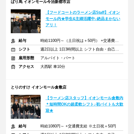
ばり馬 イオンモール今治新都市店
【フードコートのラーメン店Staff】イオン
モール内★学生&主婦活躍中♪絶品まかない
アリ！
給与
時給1100円～（土日祝は＋50円） +交通費支給
シフト
週2日以上 1日3時間以上 シフト自由・自己申告
雇用形態
アルバイト・パート
アクセス
大西駅 車10分
とりのすけ イオンモール倉敷店
【ラーメン店スタッフ】イオンモール倉敷内
＊短時間OKの超柔軟シフト♪初バイトも大歓
迎★
給与
時給1080円～ +交通費支給 ※土日祝＋50円